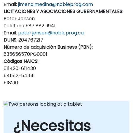
Email:
jimena.medina@nobleprog.com
LICITACIONES Y ASOCIACIONES GUBERNAMENTALES:
Peter Jensen
Teléfono 587 882 9941
Email:
peter.jensen@nobleprog.ca
DUNS:
204767217
Número de adquisición Business (PBN):
835656570PG0001
Códigos NAICS:
611420-611430
541512-541511
518210
¿Necesitas