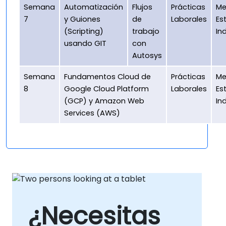
Semana
Automatización
Flujos
Prácticas
Me
7
y Guiones
de
Laborales
Es
(Scripting)
trabajo
In
usando GIT
con
Autosys
Semana
Fundamentos Cloud de
Prácticas
Me
8
Google Cloud Platform
Laborales
Es
(GCP) y Amazon Web
In
Services (AWS)
¿Necesitas