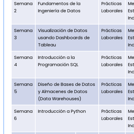
Semana
Fundamentos de la
Prácticas
Me
2
Ingeniería de Datos
Laborales
Es
In
Semana
Visualización de Datos
Prácticas
Me
3
usando Dashboards de
Laborales
Es
Tableau
In
Semana
Introducción a la
Prácticas
Me
4
Programación SQL
Laborales
Es
In
Semana
Diseño de Bases de Datos
Prácticas
Me
5
y Almacenes de Datos
Laborales
Es
(Data Warehouses)
In
Semana
Introducción a Python
Prácticas
Me
6
Laborales
Es
In