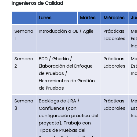
Ingenieros de Calidad
Lunes
Martes
Miércoles
Ju
Semana
Introducción a QE / Agile
Prácticas
Me
1
Laborales
Es
In
Semana
BDD / Gherkin /
Prácticas
Me
2
Elaboración del Enfoque
Laborales
Es
de Pruebas /
In
Herramientas de Gestión
de Pruebas
Semana
Backlogs de JIRA /
Prácticas
Me
3
Confluence (con
Laborales
Es
configuración práctica del
In
proyecto), Trabajo con
Tipos de Pruebas del