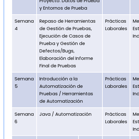
Proyecto. Datos de Prueba
y Entornos de Prueba
Semana
Repaso de Herramientas
Prácticas
Me
4
de Gestión de Pruebas,
Laborales
Es
Ejecución de Casos de
In
Prueba y Gestión de
Defectos/Bugs,
Elaboración del Informe
Final de Pruebas
Semana
Introducción a la
Prácticas
Me
5
Automatización de
Laborales
Es
Pruebas / Herramientas
In
de Automatización
Semana
Java / Automatización
Prácticas
Me
6
Laborales
Es
In