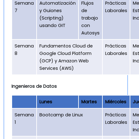
Semana
Automatización
Flujos
Prácticas
Me
7
y Guiones
de
Laborales
Es
(Scripting)
trabajo
In
usando GIT
con
Autosys
Semana
Fundamentos Cloud de
Prácticas
Me
8
Google Cloud Platform
Laborales
Es
(GCP) y Amazon Web
In
Services (AWS)
Ingenieros de Datos
Lunes
Martes
Miércoles
Ju
Semana
Bootcamp de Linux
Prácticas
Me
1
Laborales
Es
In