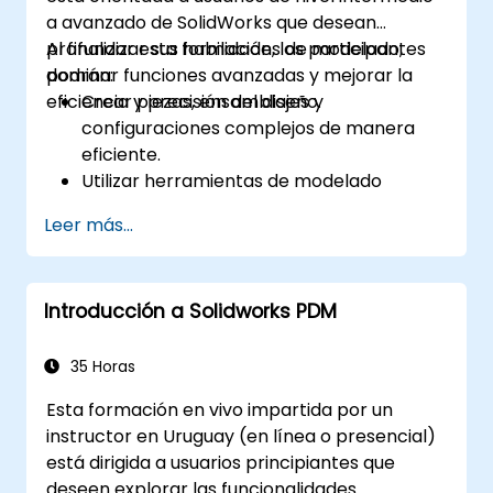
a avanzado de SolidWorks que desean
profundizar sus habilidades de modelado,
Al finalizar esta formación, los participantes
dominar funciones avanzadas y mejorar la
podrán:
eficiencia y precisión del diseño.
Crear piezas, ensamblajes y
configuraciones complejos de manera
eficiente.
Utilizar herramientas de modelado
avanzado como barridos, aloftes
Leer más...
(sweep/loft) y superficies.
Aplicar tablas de diseño, ecuaciones y
controles paramétricos.
Introducción a Solidworks PDM
Realizar simulaciones y estudios de
movimiento para validar diseños.
35 Horas
Esta formación en vivo impartida por un
instructor en Uruguay (en línea o presencial)
está dirigida a usuarios principiantes que
deseen explorar las funcionalidades