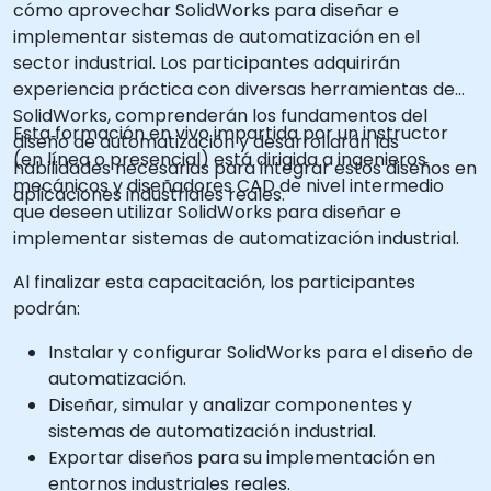
cómo aprovechar SolidWorks para diseñar e
implementar sistemas de automatización en el
sector industrial. Los participantes adquirirán
experiencia práctica con diversas herramientas de
SolidWorks, comprenderán los fundamentos del
Esta formación en vivo impartida por un instructor
diseño de automatización y desarrollarán las
(en línea o presencial) está dirigida a ingenieros
habilidades necesarias para integrar estos diseños en
mecánicos y diseñadores CAD de nivel intermedio
aplicaciones industriales reales.
que deseen utilizar SolidWorks para diseñar e
implementar sistemas de automatización industrial.
Al finalizar esta capacitación, los participantes
podrán:
Instalar y configurar SolidWorks para el diseño de
automatización.
Diseñar, simular y analizar componentes y
sistemas de automatización industrial.
Exportar diseños para su implementación en
entornos industriales reales.