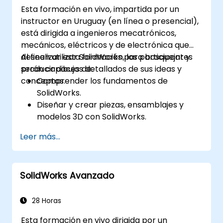
Esta formación en vivo, impartida por un
instructor en Uruguay (en línea o presencial),
está dirigida a ingenieros mecatrónicos,
mecánicos, eléctricos y de electrónica que
deseen utilizar SolidWorks para bosquejar y
Al finalizar esta formación, los participantes
producir dibujos detallados de sus ideas y
serán capaces de:
conceptos.
Comprender los fundamentos de
SolidWorks.
Diseñar y crear piezas, ensamblajes y
modelos 3D con SolidWorks.
Leer más...
SolidWorks Avanzado
28 Horas
Esta formación en vivo dirigida por un