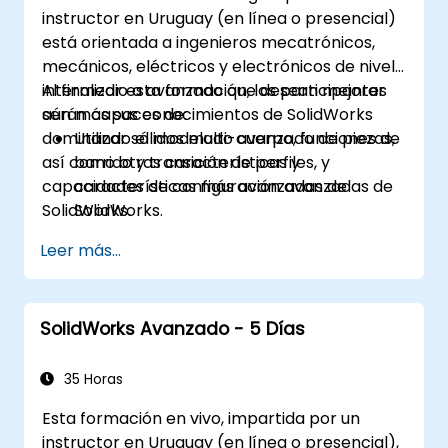
instructor en Uruguay (en línea o presencial)
está orientada a ingenieros mecatrónicos,
mecánicos, eléctricos y electrónicos de nivel
intermedio a avanzado que desean mejorar
Al finalizar esta formación, los participantes
aún más sus conocimientos de SolidWorks
serán capaces de:
dominando el modelado avanzado de piezas,
Utilizar sólidos multi-cuerpo, funciones de
así como otras características y
barrido y transición de perfiles, y
capacidades de configuración avanzadas de
características más avanzadas de
SolidWorks.
SolidWorks.
Aprovechar las capacidades de
Leer más...
modelado de ensamblajes de SolidWorks.
Dominar las funciones de modelado
avanzado de SolidWorks.
SolidWorks Avanzado - 5 Días
35 Horas
Esta formación en vivo, impartida por un
instructor en Uruguay (en línea o presencial),