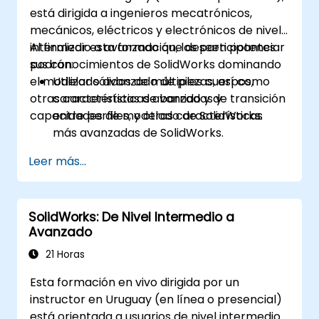
está dirigida a ingenieros mecatrónicos,
mecánicos, eléctricos y electrónicos de nivel
intermedio a avanzado que deseen potenciar
Al finalizar esta formación, los participantes
sus conocimientos de SolidWorks dominando
podrán:
el modelado avanzado de piezas, así como
Utilizar sólidos de múltiples cuerpos,
otras características avanzadas y
características de barrido y de transición
capacidades de modelado de SolidWorks.
entre perfiles, y otras características
más avanzadas de SolidWorks.
Aprovechar las capacidades de
Leer más...
modelado de ensamblaje de SolidWorks.
Dominar las características avanzadas
de modelado de SolidWorks.
SolidWorks: De Nivel Intermedio a
Avanzado
21 Horas
Esta formación en vivo dirigida por un
instructor en Uruguay (en línea o presencial)
está orientada a usuarios de nivel intermedio