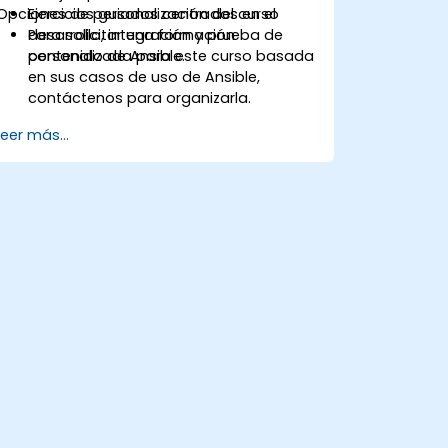
Opciones de personalización del curso
Ejercicios guiados centrados en el
desarrollo, integración y prueba de
Para solicitar una formación
contenido de Ansible.
personalizada para este curso basada
en sus casos de uso de Ansible,
contáctenos para organizarla.
Leer más...