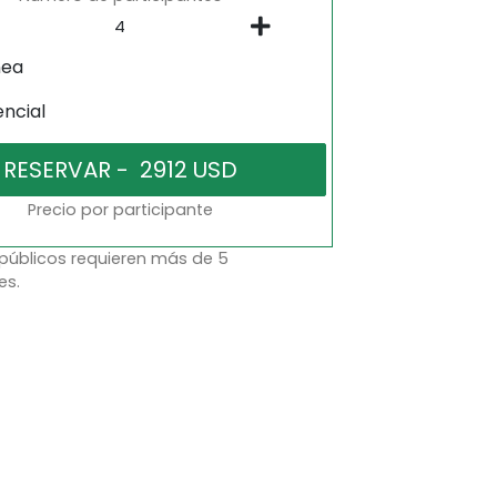
nea
encial
Precio por participante
 públicos requieren más de 5
es.