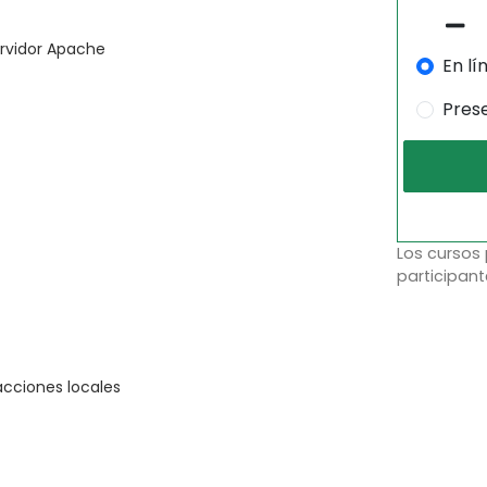
ervidor Apache
En lí
Pres
Los cursos
participant
acciones locales