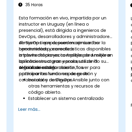
35 Horas
Esta formación en vivo, impartida por un
instructor en Uruguay (en línea o
presencial), está dirigida a ingenieros de
DevOps, desarrolladores y administradores
de SysOps que deseen maximizar las
Al mismo tiempo, pueden aprovechar la
herramientas y características disponibles
oportunidad para realizar
a través del proyecto Ansible para mejorar
implementaciones complejas de Ansible en
las infraestructuras y procesos de TI
aplicaciones a gran escala, utilizando su
organizacionales.
versión de código abierto Tower para
Al finalizar esta formación, los
optimizar las funciones de gestión y
participantes serán capaces de:
colaboración de DevOps.
Instalar y configurar Ansible junto con
otras herramientas y recursos de
código abierto.
Establecer un sistema centralizado
para la gestión de DevOps utilizando
Leer más...
las características del proyecto
Ansible.
Operar herramientas de
automatización y recursos avanzados