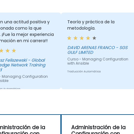
 una actitud positiva y
Teoría y práctica de la
onada como la que
metodología.
. ¡Fue la mejor experiencia
mación en mi carrera!!
DAVID ARENAS FRANCO - SGS
GULF LIMITED
Curso - Managing Configuration
z Feliszewski - Global
with Ansible
edge Network Training
d
Traducción Automática
- Managing Configuration
sible
ón Automática
inistración de la
Administración de la
figuración con
Configuración con