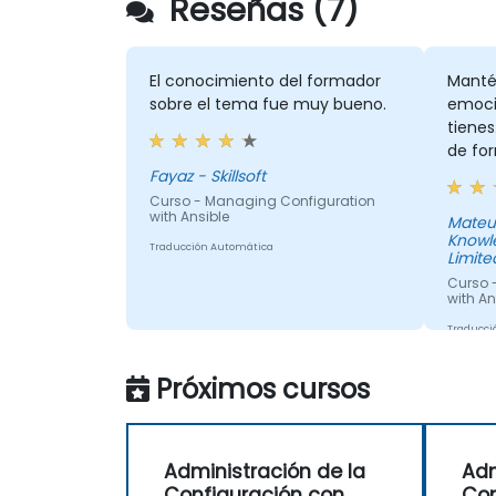
Reseñas (7)
El conocimiento del formador
Mantén
sobre el tema fue muy bueno.
emoci
tienes
de for
Fayaz - Skillsoft
Curso - Managing Configuration
with Ansible
Mateus
Knowl
Traducción Automática
Limite
Curso 
with An
Traducci
Próximos cursos
Administración de la
Adm
Configuración con
Con