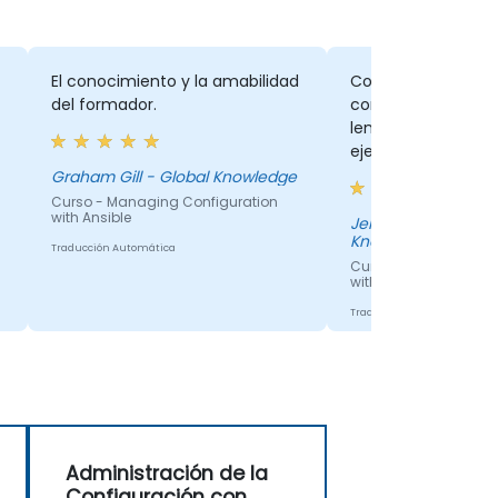
El conocimiento y la amabilidad
Comenzando desde 
del formador.
completo y avanz
lentamente con 
ejemplos
Graham Gill - Global Knowledge
Curso - Managing Configuration
with Ansible
Jeroen Ledeboer - 
Knowledge
Traducción Automática
Curso - Managing Co
with Ansible
Traducción Automática
Administración de la
Configuración con