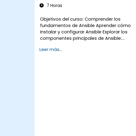
7 Horas
Objetivos del curso: Comprender los
fundamentos de Ansible Aprender cómo
instalar y configurar Ansible Explorar los
componentes principales de Ansible:
Playbooks, Módulos e Inventario
Leer más...
Implementar tareas de automatización
utilizando Ansible Ejecutar Playbooks de
Ansible para gestionar y automatizar
servidores remotos