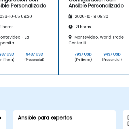
ible Personalizado
Ansible Personalizado
026-10-05 09:30
2026-10-19 09:30
1 horas
21 horas
ontevideo - La
Montevideo, World Trade
parsita
Center III
937 USD
9437 USD
7937 USD
9437 USD
En línea)
(En línea)
(Presencial)
(Presencial)
e
Ansible para expertos