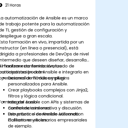
21 Horas
La automatización de Ansible es un marco
de trabajo potente para la automatización
de TI, gestión de configuración y
despliegue a gran escala.
Esta formación en vivo, impartida por un
instructor (en línea o presencial), está
dirigida a profesionales de DevOps de nivel
intermedio que deseen diseñar, desarrollar
y mantener contenido avanzado de
Al finalizar esta formación, los
automatización con Ansible e integrarlo en
participantes podrán:
operaciones de TI más amplias.
Desarrollar módulos y plugins
personalizados para Ansible.
Crear playbooks complejos con Jinja2,
filtros y lógica condicional.
Formato del curso
Integrar Ansible con APIs y sistemas de
control de versiones.
Conferencia interactiva y discusión.
Estructurar el contenido utilizando
Uso práctico de Ansible Automation
Collections y Roles.
Platform en escenarios empresariales
de ejemplo.