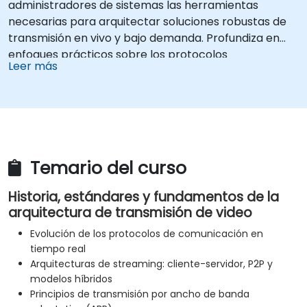
administradores de sistemas las herramientas
necesarias para arquitectar soluciones robustas de
transmisión en vivo y bajo demanda. Profundiza en
enfoques prácticos sobre los protocolos
Leer más
fundamentales de entrega, como RTMP, HLS y
WebRTC, junto con la producción mediante OBS
Studio y pilas de servidores escalables como SRS y
Janus. Ofrece a los desarrolladores las habilidades
para implementar tuberías de transmisión de baja
latencia y entrega de ancho de banda adaptable
Temario del curso
para aplicaciones web modernas.
Historia, estándares y fundamentos de la
arquitectura de transmisión de video
Evolución de los protocolos de comunicación en
tiempo real
Arquitecturas de streaming: cliente-servidor, P2P y
modelos híbridos
Principios de transmisión por ancho de banda