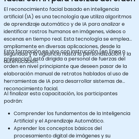
El reconocimiento facial basado en inteligencia
artificial (IA) es una tecnología que utiliza algoritmos
de aprendizaje automático y de IA para analizar e
identificar rostros humanos en imágenes, videos o
escenas en tiempo real. Esta tecnología se emplea
ampliamente en diversas aplicaciones, desde la
Esta formación en vivo con instrucción (en línea o
seguridad y la vigilancia hasta la personalización y la
presencial) está dirigida a personal de fuerzas del
autenticación.
orden en nivel principiante que deseen pasar de la
elaboración manual de retratos hablados al uso de
herramientas de IA para desarrollar sistemas de
reconocimiento facial.
Al finalizar esta capacitación, los participantes
podrán:
Comprender los fundamentos de la Inteligencia
Artificial y el Aprendizaje Automático.
Aprender los conceptos básicos del
procesamiento digital de imágenes y su