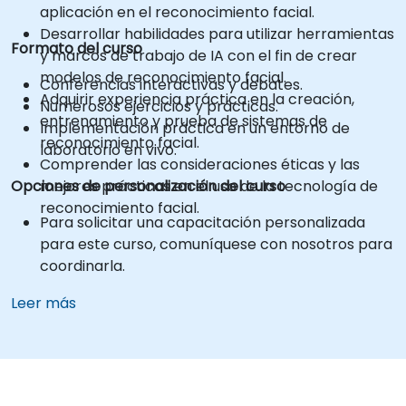
aplicación en el reconocimiento facial.
Desarrollar habilidades para utilizar herramientas
Formato del curso
y marcos de trabajo de IA con el fin de crear
modelos de reconocimiento facial.
Conferencias interactivas y debates.
Adquirir experiencia práctica en la creación,
Numerosos ejercicios y prácticas.
entrenamiento y prueba de sistemas de
Implementación práctica en un entorno de
reconocimiento facial.
laboratorio en vivo.
Comprender las consideraciones éticas y las
Opciones de personalización del curso
mejores prácticas en el uso de la tecnología de
reconocimiento facial.
Para solicitar una capacitación personalizada
para este curso, comuníquese con nosotros para
coordinarla.
Leer más