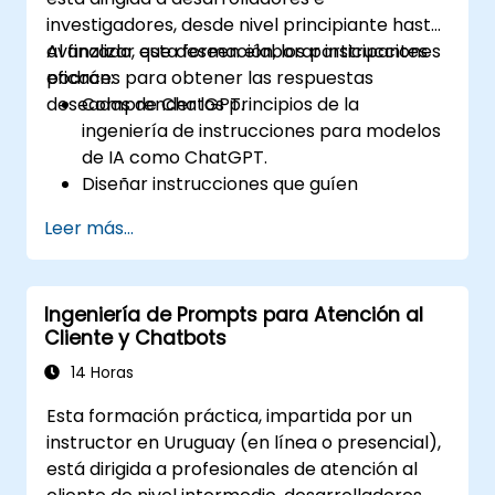
investigadores, desde nivel principiante hasta
avanzado, que deseen elaborar instrucciones
Al finalizar esta formación, los participantes
eficaces para obtener las respuestas
podrán:
deseadas de ChatGPT.
Comprender los principios de la
ingeniería de instrucciones para modelos
de IA como ChatGPT.
Diseñar instrucciones que guíen
eficazmente a la IA para generar
Leer más...
resultados deseados.
Aplicar consideraciones éticas al
elaborar instrucciones.
Ingeniería de Prompts para Atención al
Anticiparse y adaptarse a la evolución del
Cliente y Chatbots
entorno de las interacciones con IA.
14 Horas
Esta formación práctica, impartida por un
instructor en Uruguay (en línea o presencial),
está dirigida a profesionales de atención al