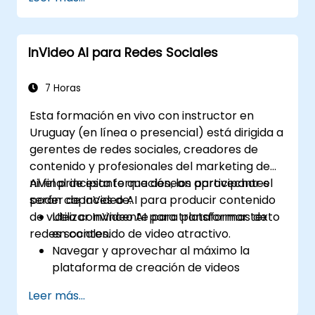
la interacción y la retención de los
espectadores.
Analizar las métricas de rendimiento para
InVideo AI para Redes Sociales
refinar las estrategias de marketing de
video.
7 Horas
Esta formación en vivo con instructor en
Uruguay (en línea o presencial) está dirigida a
gerentes de redes sociales, creadores de
contenido y profesionales del marketing de
nivel principiante que desean aprovechar el
Al final de esta formación, los participantes
poder de InVideo AI para producir contenido
serán capaces de:
de video convincente para plataformas de
Utilizar InVideo AI para transformar texto
redes sociales.
en contenido de video atractivo.
Navegar y aprovechar al máximo la
plataforma de creación de videos
impulsada por IA de InVideo.
Leer más...
Mejorar las estrategias de redes sociales