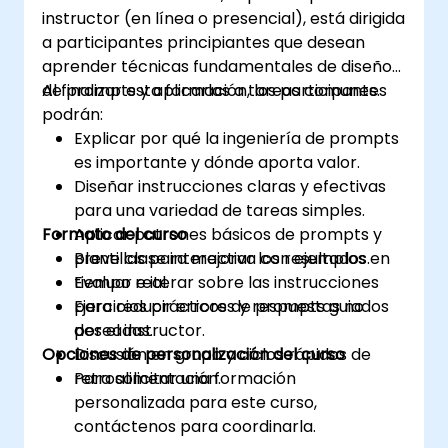
instructor (en línea o presencial), está dirigida
a participantes principiantes que desean
aprender técnicas fundamentales de diseño
de prompts y aplicarlas a tareas comunes.
Al finalizar esta formación, los participantes
podrán:
Explicar por qué la ingeniería de prompts
es importante y dónde aporta valor.
Diseñar instrucciones claras y efectivas
para una variedad de tareas simples.
Formato del curso
Aplicar patrones básicos de prompts y
plantillas para mejorar los resultados.
Breve clase interactiva con ejemplos en
Evaluar e iterar sobre las instrucciones
tiempo real.
para reducir errores y respuestas no
Ejercicios prácticos de prompts guiados
deseadas.
por el instructor.
Opciones de personalización del curso
Discusión en grupo y ciclos rápidos de
retroalimentación.
Para solicitar una formación
personalizada para este curso,
contáctenos para coordinarla.