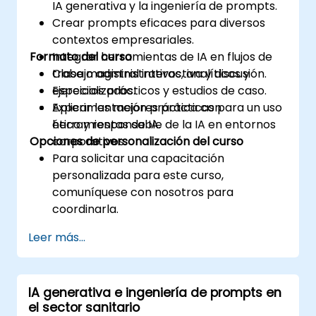
IA generativa y la ingeniería de prompts.
Crear prompts eficaces para diversos
contextos empresariales.
Formato del curso
Integrar herramientas de IA en flujos de
trabajo administrativos, analíticos y
Clase magistral interactiva y discusión.
especializados.
Ejercicios prácticos y estudios de caso.
Aplicar las mejores prácticas para un uso
Experimentación práctica con
ético y responsable de la IA en entornos
herramientas de IA.
Opciones de personalización del curso
corporativos.
Para solicitar una capacitación
personalizada para este curso,
comuníquese con nosotros para
coordinarla.
Leer más...
IA generativa e ingeniería de prompts en
el sector sanitario