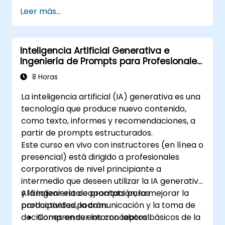
consistencia.
Leer más...
Aprovechar técnicas de encadenamiento
de prompts y gestión del contexto.
Reducir sesgos y mejorar el uso ético de
Inteligencia Artificial Generativa e
la IA en la ingeniería de prompts.
Ingeniería de Prompts para Profesionales
Corporativos
8 Horas
La inteligencia artificial (IA) generativa es una
tecnología que produce nuevo contenido,
como texto, informes y recomendaciones, a
partir de prompts estructurados.
Este curso en vivo con instructores (en línea o
presencial) está dirigido a profesionales
corporativos de nivel principiante a
intermedio que deseen utilizar la IA generativa
y la ingeniería de prompts para mejorar la
Al finalizar esta capacitación, los
productividad, la comunicación y la toma de
participantes podrán:
decisiones en su entorno laboral.
Comprender los conceptos básicos de la