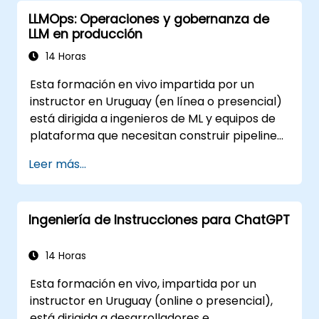
utilizando plantillas basadas en IA.
LLMOps: Operaciones y gobernanza de
Optimizar flujos de trabajo potenciados
LLM en producción
por IA para aumentar la productividad en
la producción de video.
14 Horas
Esta formación en vivo impartida por un
instructor en Uruguay (en línea o presencial)
está dirigida a ingenieros de ML y equipos de
plataforma que necesitan construir pipelines
operativos robustos para aplicaciones
Leer más...
potenciadas por LLM a gran escala.
Ingeniería de Instrucciones para ChatGPT
14 Horas
Esta formación en vivo, impartida por un
instructor en Uruguay (online o presencial),
está dirigida a desarrolladores e