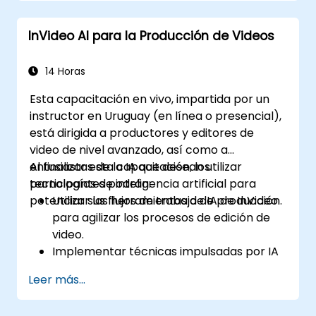
con contenido de video generado por IA.
Analizar y optimizar el compromiso del
InVideo AI para la Producción de Videos
video utilizando ideas basadas en IA.
14 Horas
Esta capacitación en vivo, impartida por un
instructor en Uruguay (en línea o presencial),
está dirigida a productores y editores de
video de nivel avanzado, así como a
entusiastas de la IA que desean utilizar
Al finalizar esta capacitación, los
tecnologías de inteligencia artificial para
participantes podrán:
potenciar sus flujos de trabajo de producción.
Utilizar las herramientas de IA de InVideo
para agilizar los procesos de edición de
video.
Implementar técnicas impulsadas por IA
para la creación automatizada de
Leer más...
contenido en video.
Crear videos de calidad profesional