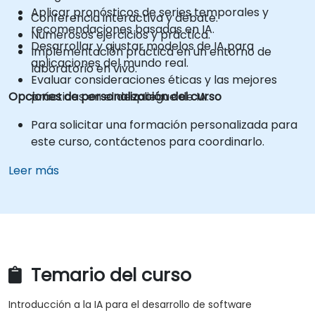
Aplicar pronósticos de series temporales y
Conferencia interactiva y debate.
recomendaciones basadas en IA.
Numerosos ejercicios y práctica.
Desarrollar y ajustar modelos de IA para
Implementación práctica en un entorno de
aplicaciones del mundo real.
laboratorio en vivo.
Evaluar consideraciones éticas y las mejores
Opciones de personalización del curso
prácticas en el despliegue de IA.
Para solicitar una formación personalizada para
este curso, contáctenos para coordinarlo.
Leer más
Temario del curso
Introducción a la IA para el desarrollo de software