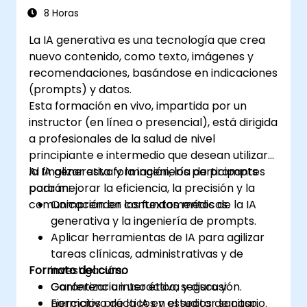
8 Horas
La IA generativa es una tecnología que crea
nuevo contenido, como texto, imágenes y
recomendaciones, basándose en indicaciones
(prompts) y datos.
Esta formación en vivo, impartida por un
instructor (en línea o presencial), está dirigida
a profesionales de la salud de nivel
principiante e intermedio que desean utilizar
la IA generativa y la ingeniería de prompts
Al finalizar esta formación, los participantes
para mejorar la eficiencia, la precisión y la
podrán:
comunicación en contextos médicos.
Comprender los fundamentos de la IA
generativa y la ingeniería de prompts.
Aplicar herramientas de IA para agilizar
tareas clínicas, administrativas y de
Formato del curso
investigación.
Garantizar un uso ético, seguro y
Conferencia interactiva y discusión.
normativo de la IA en el sector sanitario.
Ejercicios prácticos y estudios de caso.