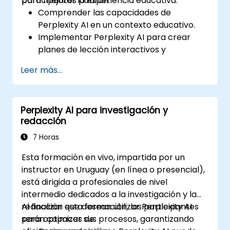
para mejorar la experiencia educativa.
participantes podrán:
Comprender las capacidades de
Perplexity AI en un contexto educativo.
Implementar Perplexity AI para crear
planes de lección interactivos y
atractivos.
Leer más...
Utilizar Perplexity AI para la evaluación de
estudiantes y brindar retroalimentación.
Explorar el potencial de la IA en el
Perplexity AI para investigación y
aprendizaje personalizado.
redacción
7 Horas
Esta formación en vivo, impartida por un
instructor en Uruguay (en línea o presencial),
está dirigida a profesionales de nivel
intermedio dedicados a la investigación y la
redacción que desean utilizar Perplexity AI
Al finalizar esta formación, los participantes
para optimizar sus procesos, garantizando
serán capaces de: