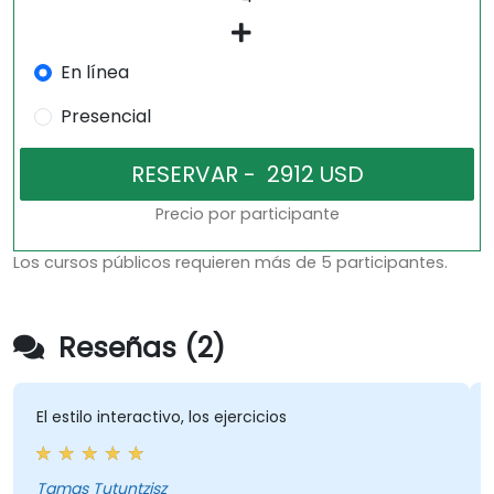
En línea
Presencial
Precio por participante
Los cursos públicos requieren más de 5 participantes.
Reseñas (2)
l estilo interactivo, los ejercicios
Un exc
consul
del hu
amas Tutuntzisz