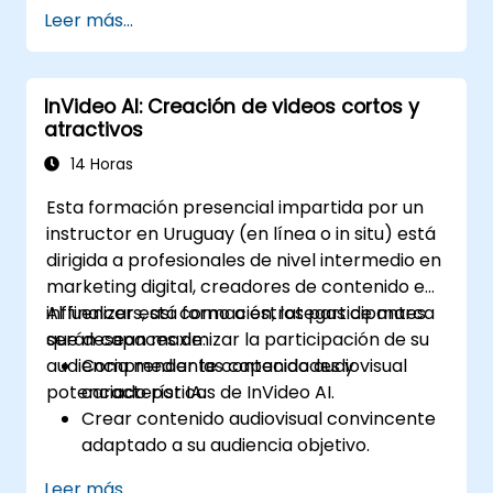
Leer más...
InVideo AI: Creación de videos cortos y
atractivos
14 Horas
Esta formación presencial impartida por un
instructor en Uruguay (en línea o in situ) está
dirigida a profesionales de nivel intermedio en
marketing digital, creadores de contenido e
influencers, así como a estrategas de marca
Al finalizar esta formación, los participantes
que desean maximizar la participación de su
serán capaces de:
audiencia mediante contenido audiovisual
Comprender las capacidades y
potenciado por IA.
características de InVideo AI.
Crear contenido audiovisual convincente
adaptado a su audiencia objetivo.
Implementar estrategias para aumentar
Leer más...