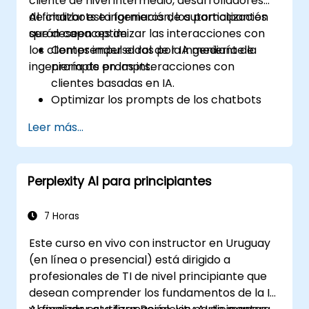
cliente de nivel intermedio, desarrolladores
de chatbots e ingenieros de automatización
Al finalizar esta formación, los participantes
que deseen optimizar las interacciones con
serán capaces de:
los clientes impulsadas por IA mediante la
Comprender el rol de la ingeniería de
ingeniería de prompts.
prompts en las interacciones con
clientes basadas en IA.
Optimizar los prompts de los chatbots
para mejorar el compromiso y la
Leer más...
satisfacción del usuario.
Utilizar modelos de IA de manera efectiva
para gestionar consultas de clientes y
Perplexity AI para principiantes
automatizar respuestas.
Diseñar prompts adecuados para flujos
de trabajo complejos, procesos de
7 Horas
escalación y resolución de incidencias.
Este curso en vivo con instructor en Uruguay
Garantizar interacciones éticas con la IA
(en línea o presencial) está dirigido a
y reducir los sesgos en el servicio al
profesionales de TI de nivel principiante que
cliente automatizado.
desean comprender los fundamentos de la IA