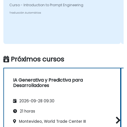
urso - Introduction to Prompt Engineering
aducción Automática
Curso -
Traducci
Próximos cursos
IA Generativa y Predictiva para
Desarrolladores
2026-09-28 09:30
21 horas
Montevideo, World Trade Center III