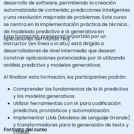
desarrollo de software, permitiendo la creación
automatizada de contenido, predicciones inteligentes
y una resolución mejorada de problemas. Este curso
se centra en la implementación práctica de técnicas
de modelado predictivo e IA generativa en
Esta formación presencial impartida por un
aplicaciones del mundo real.
instructor (en línea o in situ) está dirigida a
desarrolladores de nivel intermedio que desean
construir aplicaciones potenciadas por IA utilizando
análisis predictivo y modelos generativos.
Al finalizar esta formación, los participantes podrán:
Comprender los fundamentos de la IA predictiva
y los modelos generativos.
Utilizar herramientas con IA para codificación
predictiva, pronósticos y automatización.
Implementar LLMs (Modelos de Lenguaje Grande)
y transformadores para la generación de texto y
Formato del curso
código.