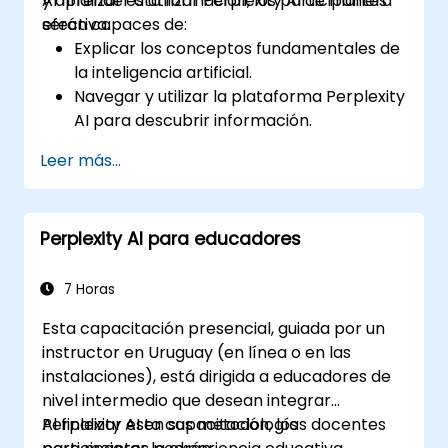
y aprender a utilizar Perplexity AI de manera
Al finalizar esta formación, los participantes
efectiva.
serán capaces de:
Explicar los conceptos fundamentales de
la inteligencia artificial.
Navegar y utilizar la plataforma Perplexity
AI para descubrir información.
Aplicar Perplexity AI en diversas
Leer más...
situaciones del mundo real.
Comprender las consideraciones éticas y
los impactos sociales de las tecnologías
Perplexity AI para educadores
de IA.
7 Horas
Esta capacitación presencial, guiada por un
instructor en Uruguay (en línea o en las
instalaciones), está dirigida a educadores de
nivel intermedio que desean integrar
Perplexity AI en sus metodologías docentes
Al finalizar esta capacitación, los