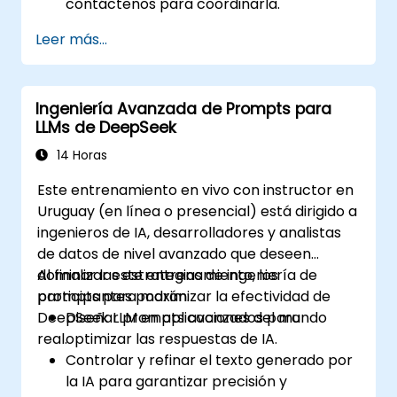
contáctenos para coordinarla.
Leer más...
Ingeniería Avanzada de Prompts para
LLMs de DeepSeek
14 Horas
Este entrenamiento en vivo con instructor en
Uruguay (en línea o presencial) está dirigido a
ingenieros de IA, desarrolladores y analistas
de datos de nivel avanzado que deseen
dominar las estrategias de ingeniería de
Al finalizar este entrenamiento, los
prompts para maximizar la efectividad de
participantes podrán:
DeepSeek LLM en aplicaciones del mundo
Diseñar prompts avanzados para
real.
optimizar las respuestas de IA.
Controlar y refinar el texto generado por
la IA para garantizar precisión y