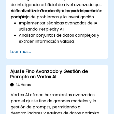
de inteligencia artificial de nivel avanzado que
desean utilizar Perplexity AI para la resolución
Al finalizar esta formación, los participantes
compleja de problemas y la investigación.
podrán:
Implementar técnicas avanzadas de IA
utilizando Perplexity AI.
Analizar conjuntos de datos complejos y
extraer información valiosa.
Aplicar conceptos de IA a la resolución de
Leer más...
problemas del mundo real.
Integrar Perplexity AI en flujos de trabajo
de IA existentes.
Ajuste Fino Avanzado y Gestión de
Prompts en Vertex AI
14 Horas
Vertex AI ofrece herramientas avanzadas
para el ajuste fino de grandes modelos y la
gestión de prompts, permitiendo a
desarrolladores y equipos de datos optimizar