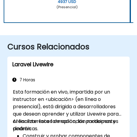
4937 USD
(Presencial)
Cursos Relacionados
Laravel Livewire
7 Horas
Esta formación en vivo, impartida por un
instructor en <ubicación> (en línea o
presencial), está dirigida a desarrolladores
que desean aprender y utilizar Livewire para
crear interfaces de aplicación modernas y
Al finalizar esta formación, los participantes
dinámicas.
podrán:
Construir y probar componentes de