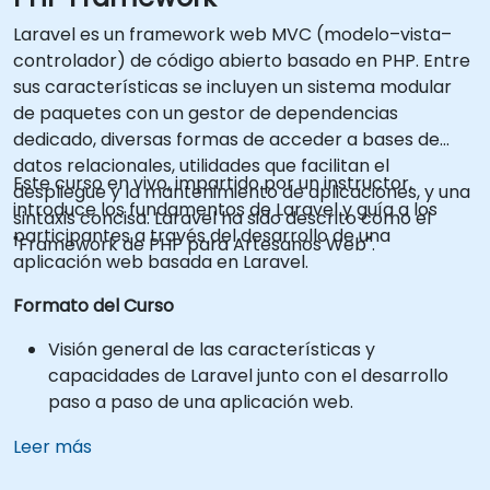
Laravel es un framework web MVC (modelo–vista–
controlador) de código abierto basado en PHP. Entre
sus características se incluyen un sistema modular
de paquetes con un gestor de dependencias
dedicado, diversas formas de acceder a bases de
datos relacionales, utilidades que facilitan el
Este curso en vivo, impartido por un instructor,
despliegue y la mantenimiento de aplicaciones, y una
introduce los fundamentos de Laravel y guía a los
sintaxis concisa. Laravel ha sido descrito como el
participantes a través del desarrollo de una
"Framework de PHP para Artesanos Web".
aplicación web basada en Laravel.
Formato del Curso
Visión general de las características y
capacidades de Laravel junto con el desarrollo
paso a paso de una aplicación web.
Leer más