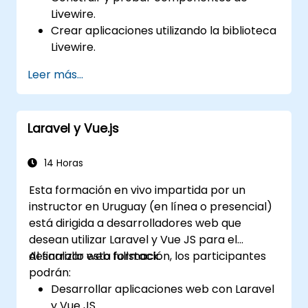
Livewire.
Crear aplicaciones utilizando la biblioteca
Livewire.
Generar componentes dinámicos dentro
Leer más...
de PHP.
Laravel y Vue.js
14 Horas
Esta formación en vivo impartida por un
instructor en Uruguay (en línea o presencial)
está dirigida a desarrolladores web que
desean utilizar Laravel y Vue JS para el
desarrollo web fullstack.
Al finalizar esta formación, los participantes
podrán:
Desarrollar aplicaciones web con Laravel
y Vue JS.