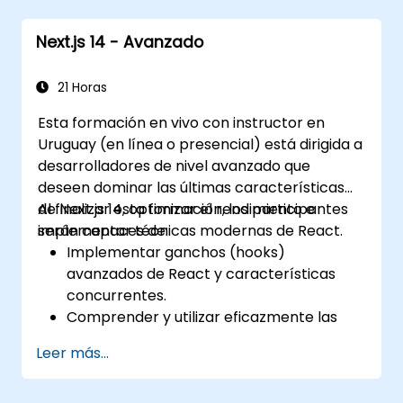
Next.js 14 - Avanzado
21 Horas
Esta formación en vivo con instructor en
Uruguay (en línea o presencial) está dirigida a
desarrolladores de nivel avanzado que
deseen dominar las últimas características
de Next.js 14, optimizar el rendimiento e
Al finalizar esta formación, los participantes
implementar técnicas modernas de React.
serán capaces de:
Implementar ganchos (hooks)
avanzados de React y características
concurrentes.
Comprender y utilizar eficazmente las
estrategias de enrutamiento de Next.js.
Leer más...
Aprovechar los Server Components,
Server Actions y enfoques de renderizado