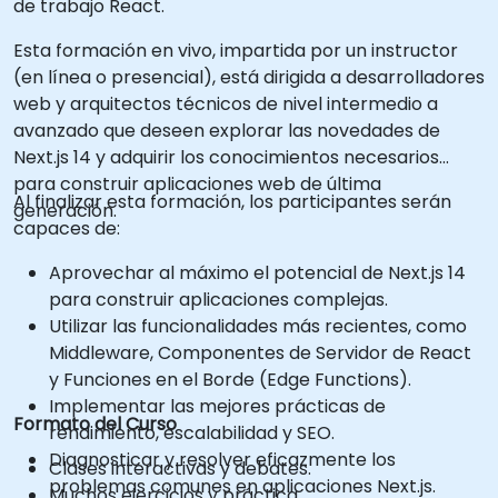
de trabajo React.
Esta formación en vivo, impartida por un instructor
(en línea o presencial), está dirigida a desarrolladores
web y arquitectos técnicos de nivel intermedio a
avanzado que deseen explorar las novedades de
Next.js 14 y adquirir los conocimientos necesarios
para construir aplicaciones web de última
Al finalizar esta formación, los participantes serán
generación.
capaces de:
Aprovechar al máximo el potencial de Next.js 14
para construir aplicaciones complejas.
Utilizar las funcionalidades más recientes, como
Middleware, Componentes de Servidor de React
y Funciones en el Borde (Edge Functions).
Implementar las mejores prácticas de
Formato del Curso
rendimiento, escalabilidad y SEO.
Diagnosticar y resolver eficazmente los
Clases interactivas y debates.
problemas comunes en aplicaciones Next.js.
Muchos ejercicios y práctica.