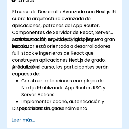
21 Horas
El curso de Desarrollo Avanzado con Next.js 16
cubre la arquitectura avanzada de
aplicaciones, patrones del App Router,
Componentes de Servidor de React, Server
Actions, caché, seguridad y despliegue a gran
Esta formación en vivo y dirigida por un
escala.
instructor está orientada a desarrolladores
full-stack e ingenieros de React que
construyen aplicaciones Next.js de grado
producción.
Al finalizar el curso, los participantes serán
capaces de:
Construir aplicaciones complejas de
Next.js 16 utilizando App Router, RSC y
Server Actions
Implementar caché, autenticación y
Disponible en Uruguay.
optimización del rendimiento
Desplegar y monitorear aplicaciones de
Leer más...
producción a gran escala