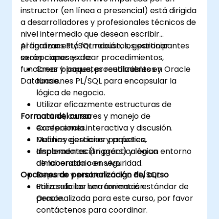
instructor (en línea o presencial) está dirigida
a desarrolladores y profesionales técnicos de
nivel intermedio que desean escribir
programas PL/SQL robustos, gestionar
Al finalizar esta formación, los participantes
excepciones y crear procedimientos,
serán capaces de:
funciones y paquetes reutilizables en Oracle
Crear bloques, procedimientos y
Database.
funciones PL/SQL para encapsular la
lógica de negocio.
Utilizar eficazmente estructuras de
Formato del curso
control, cursores y manejo de
excepciones.
Conferencia interactiva y discusión.
Definir y gestionar paquetes,
Muchas ejercicios y práctica.
disparadores (triggers) y lógica
Implementación práctica en un entorno
almacenada con seguridad.
de laboratorio en vivo.
Opciones de personalización del curso
Depurar y probar código PL/SQL
utilizando las herramientas estándar de
Para solicitar una formación
Oracle.
personalizada para este curso, por favor
contáctenos para coordinar.