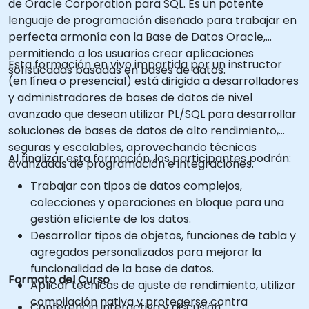
de Oracle Corporation para SQL. Es un potente
lenguaje de programación diseñado para trabajar en
perfecta armonía con la Base de Datos Oracle,
permitiendo a los usuarios crear aplicaciones
Esta formación en vivo impartida por un instructor
sofisticadas basadas en bases de datos.
(en línea o presencial) está dirigida a desarrolladores
y administradores de bases de datos de nivel
avanzado que desean utilizar PL/SQL para desarrollar
soluciones de bases de datos de alto rendimiento,
seguras y escalables, aprovechando técnicas
Al finalizar esta formación, los participantes podrán:
avanzadas de programación e integraciones.
Trabajar con tipos de datos complejos,
colecciones y operaciones en bloque para una
gestión eficiente de los datos.
Desarrollar tipos de objetos, funciones de tabla y
agregados personalizados para mejorar la
funcionalidad de la base de datos.
Formato del Curso
Aplicar técnicas de ajuste de rendimiento, utilizar
compilación nativa y protegerse contra
Conferencia interactiva y discusión.