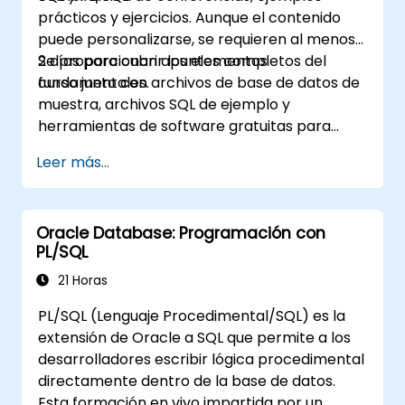
prácticos y ejercicios. Aunque el contenido
puede personalizarse, se requieren al menos
2 días para cubrir los elementos
Se proporcionan apuntes completos del
fundamentales.
curso junto con archivos de base de datos de
muestra, archivos SQL de ejemplo y
herramientas de software gratuitas para
acceder a una base de datos ORACLE.
Leer más...
Oracle Database: Programación con
PL/SQL
21 Horas
PL/SQL (Lenguaje Procedimental/SQL) es la
extensión de Oracle a SQL que permite a los
desarrolladores escribir lógica procedimental
directamente dentro de la base de datos.
Esta formación en vivo impartida por un