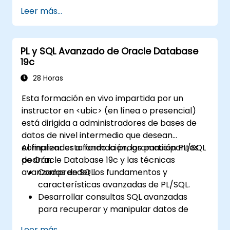
Leer más...
PL y SQL Avanzado de Oracle Database
19c
28 Horas
Esta formación en vivo impartida por un
instructor en <ubic> (en línea o presencial)
está dirigida a administradores de bases de
datos de nivel intermedio que desean
comprender a fondo la programación PL/SQL
Al finalizar esta formación, los participantes
de Oracle Database 19c y las técnicas
podrán:
avanzadas de SQL.
Comprender los fundamentos y
características avanzadas de PL/SQL.
Desarrollar consultas SQL avanzadas
para recuperar y manipular datos de
manera eficiente.
Leer más...