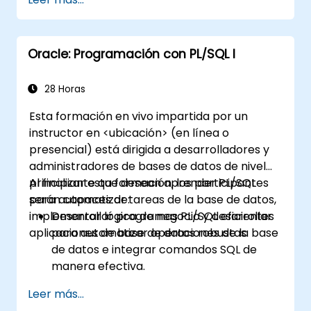
Implementar constructos de
programación PL/SQL para gestionar
datos y operaciones de la base de datos.
Oracle: Programación con PL/SQL I
Optimizar las consultas SQL para obtener
un mejor rendimiento.
Utilizar características avanzadas de
28 Horas
PL/SQL como colecciones,
Esta formación en vivo impartida por un
procesamiento en lote y manejo de
instructor en <ubicación> (en línea o
errores.
presencial) está dirigida a desarrolladores y
Aprender a depurar y gestionar
administradores de bases de datos de nivel
programas PL/SQL de manera efectiva.
principiante que desean aprender PL/SQL
Al finalizar esta formación, los participantes
para automatizar tareas de la base de datos,
serán capaces de:
implementar lógica de negocio y desarrollar
Desarrollar programas PL/SQL eficientes
aplicaciones de base de datos robustas.
para automatizar operaciones de la base
de datos e integrar comandos SQL de
manera efectiva.
Crear unidades de programa reutilizables,
Leer más...
como procedimientos, funciones,