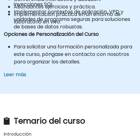
inyecciones SQL.
Abundantes ejercicios y práctica.
Implementar contextos de aplicación, VPD y
Implementación práctica en un entorno de
unidades de programa seguras para soluciones
laboratorio en vivo.
de bases de datos robustas.
Opciones de Personalización del Curso
Para solicitar una formación personalizada para
este curso, póngase en contacto con nosotros
para organizar los detalles.
Leer más
Temario del curso
Introducción