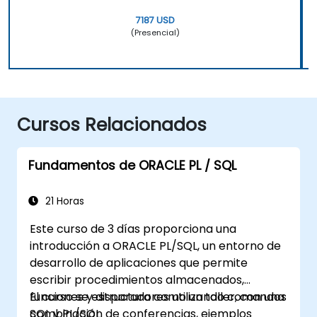
7187 USD
(Presencial)
Cursos Relacionados
Fundamentos de ORACLE PL / SQL
21 Horas
Este curso de 3 días proporciona una
introducción a ORACLE PL/SQL, un entorno de
desarrollo de aplicaciones que permite
escribir procedimientos almacenados,
funciones y disparadores utilizando comandos
El curso se estructura como un taller, con una
SQL y PL/SQL.
combinación de conferencias, ejemplos