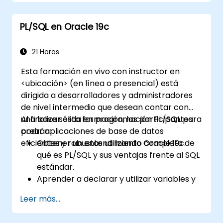
paquetes y disparadores (triggers), para
aplicaciones modulares y escalables.
PL/SQL en Oracle 19c
Implementar estructuras de datos
avanzadas como arreglos asociativos y
gestionar resultados de consultas
21 Horas
mediante cursores.
Esta formación en vivo con instructor en
Gestionar errores de manera robusta y
<ubicación> (en línea o presencial) está
asegurar el código utilizando técnicas de
dirigida a desarrolladores y administradores
encriptación, ofuscación y compilación
de nivel intermedio que desean contar con
condicional.
una base sólida en programación PL/SQL para
Al finalizar esta formación, los participantes
Aplicar PL/SQL en escenarios del mundo
crear aplicaciones de base de datos
podrán:
real, aprovechando los paquetes
eficientes y robustas utilizando Oracle 19c.
Obtener un entendimiento completo de
integrados para manejo de archivos,
qué es PL/SQL y sus ventajas frente al SQL
automatización de correos electrónicos y
estándar.
otras funcionalidades avanzadas.
Aprender a declarar y utilizar variables y
diferentes tipos de datos dentro de
Leer más...
bloques PL/SQL.
Aplicar estructuras de control como IF-