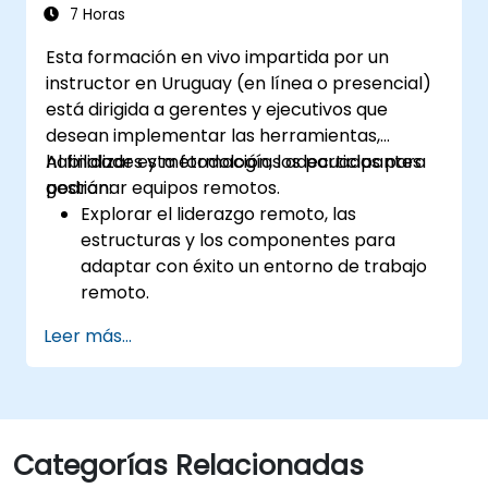
7 Horas
Esta formación en vivo impartida por un
instructor en Uruguay (en línea o presencial)
está dirigida a gerentes y ejecutivos que
desean implementar las herramientas,
habilidades y metodologías adecuadas para
Al finalizar esta formación, los participantes
gestionar equipos remotos.
podrán:
Explorar el liderazgo remoto, las
estructuras y los componentes para
adaptar con éxito un entorno de trabajo
remoto.
Desarrollar confianza, objetivos, cultura y
Leer más...
trabajo en equipo para crear un equipo
remoto eficaz y productivo.
Utilizar herramientas y tecnologías
existentes para mejorar la comunicación
y colaboración virtuales.
Categorías Relacionadas
Implementar métodos de