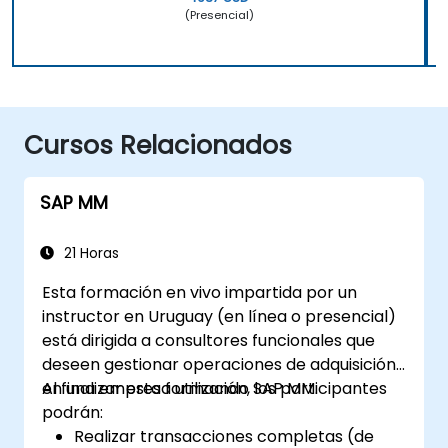
(Presencial)
Cursos Relacionados
SAP MM
21 Horas
Esta formación en vivo impartida por un
instructor en Uruguay (en línea o presencial)
está dirigida a consultores funcionales que
deseen gestionar operaciones de adquisición
en una empresa utilizando SAP MM.
Al finalizar esta formación, los participantes
podrán:
Realizar transacciones completas (de