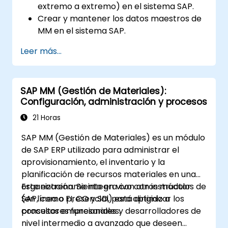
extremo a extremo) en el sistema SAP.
Crear y mantener los datos maestros de
MM en el sistema SAP.
Comprender la estructura organizativa
Leer más...
dentro del sistema SAP.
SAP MM (Gestión de Materiales):
Configuración, administración y procesos
21 Horas
SAP MM (Gestión de Materiales) es un módulo
de SAP ERP utilizado para administrar el
aprovisionamiento, el inventario y la
planificación de recursos materiales en una
organización. Se integra con otros módulos de
Este entrenamiento en vivo con instructor
SAP, como FI, CO y SD, para optimizar los
(en línea o presencial) está dirigido a
procesos empresariales.
consultores funcionales y desarrolladores de
nivel intermedio a avanzado que deseen