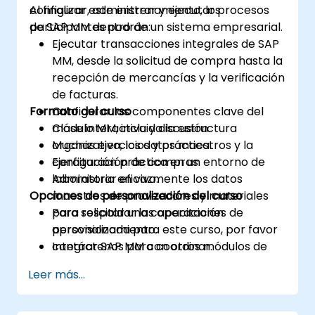
configurar, administrar y ejecutar procesos
Al finalizar este entrenamiento, los
de SAP MM dentro de un sistema empresarial.
participantes podrán:
Ejecutar transacciones integrales de SAP
MM, desde la solicitud de compra hasta la
recepción de mercancías y la verificación
de facturas.
Formato del curso
Configurar los componentes clave del
módulo MM, incluida la estructura
Clase interactiva y discusión.
organizativa, los datos maestros y la
Muchas ejercicios y práctica.
configuración de compras.
Ejercitación práctica en un entorno de
Administrar eficazmente los datos
laboratorio en vivo.
Opciones de personalización del curso
maestros de proveedores y materiales
para respaldar las operaciones de
Para solicitar una capacitación
aprovisionamiento.
personalizada para este curso, por favor
Integrar SAP MM con otros módulos de
contáctenos para coordinar.
SAP para gestionar y reportar procesos
Leer más...
empresariales de manera completa.