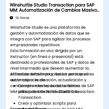
Winshuttle Studio Transaction para SAP
MM: Automatización de Cambios Masivos
de Datos
14 Horas
Winshuttle Studio es una plataforma de
gestión y automatización de datos que se
integra con SAP para agilizar los procesos
empresariales repetitivos.
Esta formación en vivo dirigida por un
instructor (en línea o presencial) está
destinada a profesionales de SAP y datos de
nivel intermedio que desean aumentar la
eficiencia del tiempo y reducir errores al
Al finalizar esta formación, los participantes
automatizar la creación, actualización y
serán capaces de:
cancelación masiva de datos dentro de SAP
Comprender las características
MM utilizando Winshuttle Studio Transaction.
principales de Winshuttle Studio
Transaction.
Crear y optimizar scripts para