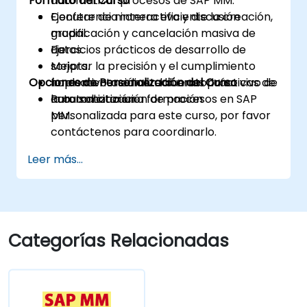
Formato del Curso
automatizar procesos de SAP MM.
Ejecutar de manera eficiente la creación,
Conferencia interactiva y discusión
modificación y cancelación masiva de
grupal.
datos.
Ejercicios prácticos de desarrollo de
Mejorar la precisión y el cumplimiento
scripts.
Opciones de Personalización del Curso
normativo mediante buenas prácticas de
Implementación en laboratorio en vivo de
automatización.
la automatización de procesos en SAP
Para solicitar una formación
MM.
personalizada para este curso, por favor
contáctenos para coordinarlo.
Leer más...
Categorías Relacionadas