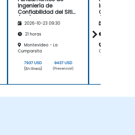
Ingeniería de
Ingeniería de
Confiabilidad del Sitio
Confiabilidad 
(SRE)
(SRE)
2026-10-23 09:30
2026-11-06 09
21 horas
21 horas
Montevideo - La
Montevideo, W
Cumparsita
Center III
7937 USD
9437 USD
7937 USD
(En línea)
(En línea)
(Presencial)