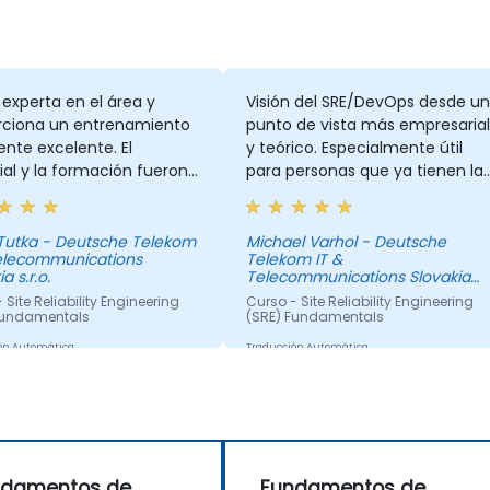
s experta en el área y
Visión del SRE/DevOps desde un
rciona un entrenamiento
punto de vista más empresarial
nte excelente. El
y teórico. Especialmente útil
al y la formación fueron
para personas que ya tienen la
ezcla de ejemplos,
visión práctica.
iones y
 Tutka - Deutsche Telekom
Michael Varhol - Deutsche
Telecommunications
Telekom IT &
a s.r.o.
Telecommunications Slovakia
s.r.o.
 Site Reliability Engineering
Curso - Site Reliability Engineering
Fundamentals
(SRE) Fundamentals
ón Automática
Traducción Automática
ndamentos de
Fundamentos de