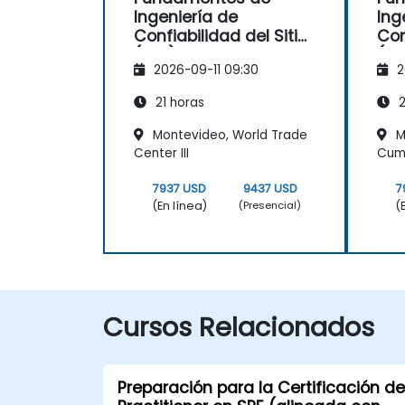
Ingeniería de
Ing
Confiabilidad del Sitio
Con
(SRE)
(SR
2026-09-11 09:30
2
21 horas
2
Montevideo, World Trade
M
Center III
Cum
7937 USD
9437 USD
7
(En línea)
(
(Presencial)
Cursos Relacionados
Preparación para la Certificación de