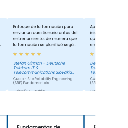
Enfoque de la formación para
Apegándose a la e
enviar un cuestionario antes del
inicial de los asist
entrenamiento, de manera que
qué debería ser el
la formación se planificó según
entrenamiento.
las expectativas. Esto hace que
los participantes sean más
activos.
Stefan Girman - Deutsche
Denis Majorsky - D
Telekom IT &
Telekom IT &
Telecommunications Slovakia
Telecommunication
s.r.o.
s.r.o.
Curso - Site Reliability Engineering
Curso - Site Reliabilit
(SRE) Fundamentals
(SRE) Fundamentals
Traducción Automática
Traducción Automática
Fundamentos de
Fundamentos