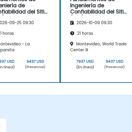
eniería de
Ingeniería de
fiabilidad del Sitio
Confiabilidad del Sitio
E)
(SRE)
026-09-25 09:30
2026-10-09 09:30
1 horas
21 horas
ontevideo - La
Montevideo, World Trade
parsita
Center III
937 USD
9437 USD
7937 USD
9437 USD
En línea)
(En línea)
(Presencial)
(Presencial)