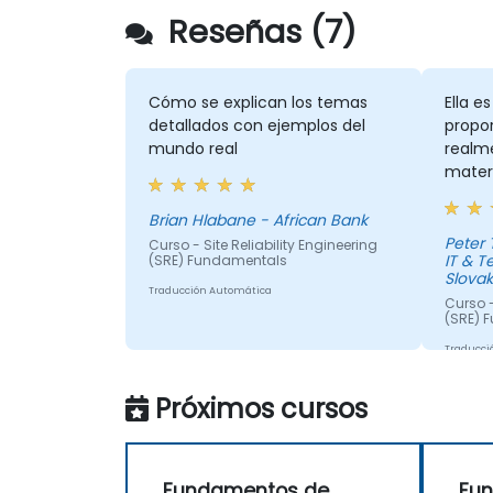
Reseñas (7)
Cómo se explican los temas
Ella e
detallados con ejemplos del
propo
mundo real
realme
materi
una m
discus
Brian Hlabane - African Bank
Peter
Curso - Site Reliability Engineering
IT & 
(SRE) Fundamentals
Slovaki
Traducción Automática
Curso -
(SRE) 
Traducci
Próximos cursos
Fundamentos de
Fu