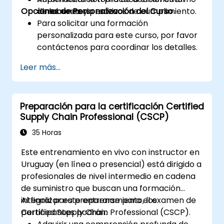
Opciones de Personalización del Curso
almacenes y procesos de cumplimiento.
de laboratorio en vivo.
Para solicitar una formación
personalizada para este curso, por favor
contáctenos para coordinar los detalles.
Leer más...
Preparación para la certificación Certified
Supply Chain Professional (CSCP)
35 Horas
Este entrenamiento en vivo con instructor en
Uruguay (en línea o presencial) está dirigido a
profesionales de nivel intermedio en cadena
de suministro que buscan una formación
integral para prepararse para el examen de
Al finalizar este entrenamiento, los
Certified Supply Chain Professional (CSCP).
participantes podrán: