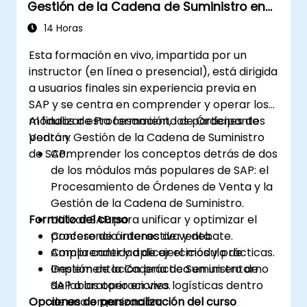
Gestión de la Cadena de Suministro en
optimizar el flujo de trabajo y reducir
SAP
costos.
14 Horas
Esta formación en vivo, impartida por un
instructor (en línea o presencial), está dirigida
a usuarios finales sin experiencia previa en
SAP y se centra en comprender y operar los
módulos de Procesamiento de Órdenes de
Al finalizar esta formación, los participantes
Venta y Gestión de la Cadena de Suministro
podrán:
de SAP.
Comprender los conceptos detrás de dos
de los módulos más populares de SAP: el
Procesamiento de Órdenes de Venta y la
Gestión de la Cadena de Suministro.
Formato del curso
Utilizar SAP para unificar y optimizar el
proceso de órdenes de venta.
Conferencia interactiva y debate.
Comprender y aplicar el módulo de
Amplia cantidad de ejercicios y prácticas.
Gestión de la Cadena de Suministro de
Implementación práctica en un entorno
SAP a las operaciones logísticas dentro
de laboratorio en vivo.
Opciones de personalización del curso
de una organización.