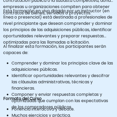
contratación pública o la subasta competitiva, donde
empresas u organizaciones compiten para obtener
Esta formación en vivo dirigida por un instructor (en
contratos de bienes, servicios o proyectos.
línea o presencial) está destinada a profesionales de
nivel principiante que desean comprender y dominar
los principios de las adquisiciones públicas, identificar
oportunidades relevantes y preparar respuestas
optimizadas para las llamadas a licitación.
Al finalizar esta formación, los participantes serán
capaces de:
Comprender y dominar los principios clave de las
adquisiciones públicas.
Identificar oportunidades relevantes y descifrar
las cláusulas administrativas, técnicas y
financieras.
Componer y enviar respuestas completas y
Formato del Curso
optimizadas que cumplan con las expectativas
de los compradores públicos.
Ponencia interactiva y debate.
Muchos ejercicios y práctica.