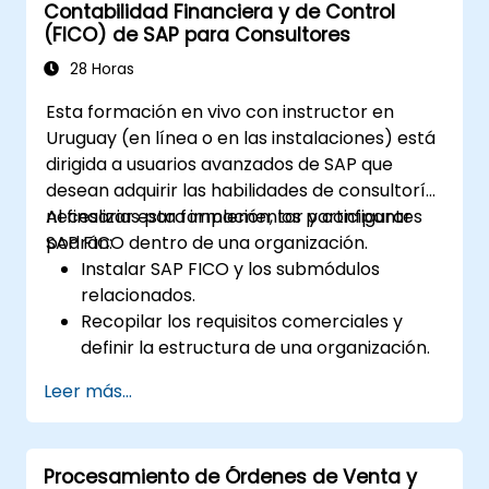
Contabilidad Financiera y de Control
oportunidades de mejora.
(FICO) de SAP para Consultores
Colaborar y comunicarse con sus
proveedores, clientes y socios.
28 Horas
Esta formación en vivo con instructor en
Uruguay (en línea o en las instalaciones) está
dirigida a usuarios avanzados de SAP que
desean adquirir las habilidades de consultoría
necesarias para implementar y configurar
Al finalizar esta formación, los participantes
SAP FICO dentro de una organización.
podrán:
Instalar SAP FICO y los submódulos
relacionados.
Recopilar los requisitos comerciales y
definir la estructura de una organización.
Configurar los módulos FI y CO de SAP
Leer más...
para gestionar las transacciones
financieras dentro de una organización.
Mejorar los procesos de una organización
Procesamiento de Órdenes de Venta y
e identificar oportunidades para