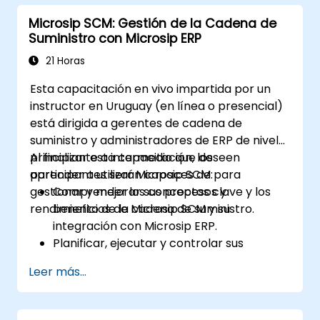
Microsip SCM: Gestión de la Cadena de
Suministro con Microsip ERP
21 Horas
Esta capacitación en vivo impartida por un
instructor en Uruguay (en línea o presencial)
está dirigida a gerentes de cadena de
suministro y administradores de ERP de nivel
principiante a intermedio que deseen
Al finalizar esta capacitación, los
aprender a utilizar Microsip SCM para
participantes serán capaces de:
gestionar y mejorar sus procesos y
Comprender los conceptos clave y los
rendimiento de la cadena de suministro.
beneficios de Microsip SCM y su
integración con Microsip ERP.
Planificar, ejecutar y controlar sus
procesos de cadena de suministro
Leer más...
utilizando Microsip SCM.
Monitorear y analizar el rendimiento de su
cadena de suministro e identificar