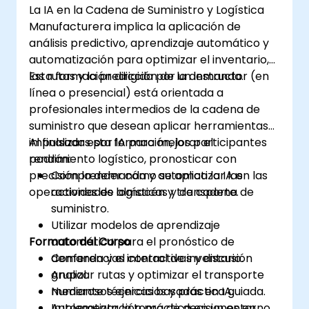
La IA en la Cadena de Suministro y Logística
Aprovechar las herramientas digitales
Manufacturera implica la aplicación de
para una mejor toma de decisiones en
análisis predictivo, aprendizaje automático y
S&OP.
automatización para optimizar el inventario,
las rutas y la predicción de la demanda.
Esta formación dirigida por un instructor (en
línea o presencial) está orientada a
profesionales intermedios de la cadena de
suministro que desean aplicar herramientas
impulsadas por IA para mejorar el
Al finalizar esta formación, los participantes
rendimiento logístico, pronosticar con
podrán:
precisión la demanda y automatizar las
Comprender cómo se aplica la IA en las
operaciones de almacén y transporte.
actividades logísticas y de cadena de
suministro.
Utilizar modelos de aprendizaje
Formato del Curso
automático para el pronóstico de
demanda y el control de inventario.
Conferencias interactivas y discusión
Analizar rutas y optimizar el transporte
grupal.
mediante técnicas basadas en IA.
Numerosos ejercicios y práctica guiada.
Automatizar la toma de decisiones en
Implementación práctica en un entorno