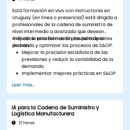
Esta formación en vivo con instructores en
Uruguay (en línea o presencial) está dirigida a
profesionales de la cadena de suministro de
nivel intermedio a avanzado que desean
mejorar la precisión de la previsión de la
Al finalizar esta formación, los participantes
demanda y optimizar los procesos de S&OP.
podrán:
Mejorar la precisión estadística de las
previsiones y reducir la variabilidad de la
demanda.
Implementar mejores prácticas en S&OP
para productos perecederos y no
Leer más...
perecederos.
Utilizar técnicas avanzadas de previsión y
análisis de datos para la planificación de
IA para la Cadena de Suministro y
la demanda.
Logística Manufacturera
Optimizar la colaboración entre
funciones en los equipos de ventas,
21 Horas
operaciones y cadena de suministro.