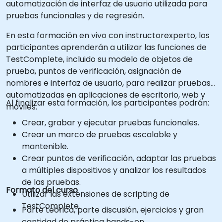
automatización de interfaz de usuario utilizada para
pruebas funcionales y de regresión.
En esta formación en vivo con instructorexperto, los
participantes aprenderán a utilizar las funciones de
TestComplete, incluido su modelo de objetos de
prueba, puntos de verificación, asignación de
nombres e interfaz de usuario, para realizar pruebas
automatizadas en aplicaciones de escritorio, web y
Al finalizar esta formación, los participantes podrán:
móviles.
Crear, grabar y ejecutar pruebas funcionales.
Crear un marco de pruebas escalable y
mantenible.
Crear puntos de verificación, adaptar las pruebas
a múltiples dispositivos y analizar los resultados
de las pruebas.
Formato del curso
Utilizar las extensiones de scripting de
TestComplete.
Parte teórica, parte discusión, ejercicios y gran
cantidad de práctica hands-on.