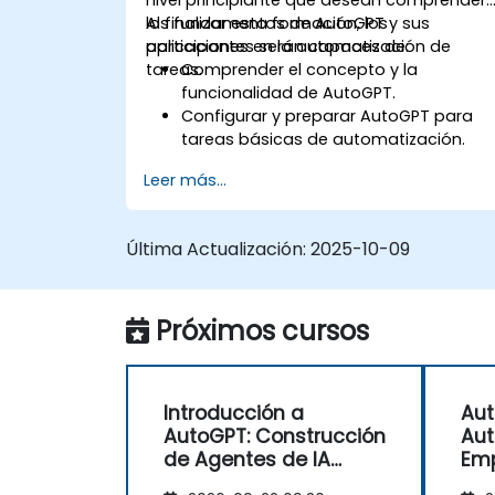
nivel principiante que desean comprender
los fundamentos de AutoGPT y sus
Al finalizar esta formación, los
aplicaciones en la automatización de
participantes serán capaces de:
tareas.
Comprender el concepto y la
funcionalidad de AutoGPT.
Configurar y preparar AutoGPT para
tareas básicas de automatización.
Explorar casos de uso reales de
Leer más...
automatización de tareas impulsada
por IA.
Reconocer los beneficios y limitacione
Última Actualización:
2025-10-09
de los agentes de IA autónomos.
Garantizar un uso responsable y ético
de la automatización basada en IA.
Próximos cursos
Introducción a
Aut
AutoGPT: Construcción
Aut
de Agentes de IA
Emp
Autónomos