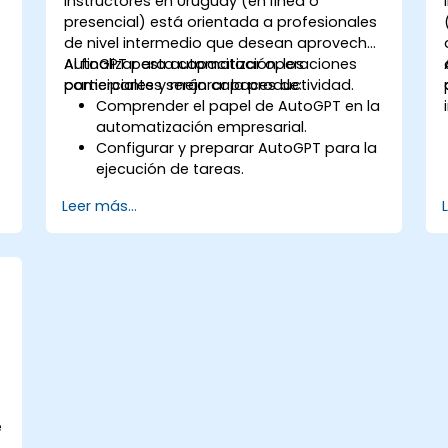
instructores en Uruguay (en línea o
presencial) está orientada a profesionales
de nivel intermedio que desean aprovechar
AutoGPT para automatizar operaciones
Al finalizar esta capacitación, los
comerciales y mejorar la productividad.
participantes serán capaces de:
Comprender el papel de AutoGPT en la
automatización empresarial.
Configurar y preparar AutoGPT para la
ejecución de tareas.
Utilizar AutoGPT para optimizar flujos
Leer más...
de trabajo y mejorar la toma de
decisiones.
Integrar AutoGPT con herramientas
comerciales y fuentes de datos.
Implementar mejores prácticas para la
automatización impulsada por IA.
e