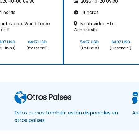
026-10-06 09:30
2026-10-20 09:30
4 horas
14 horas
ontevideo, World Trade
Montevideo - La
r III
Cumparsita
437 USD
6437 USD
5437 USD
6437 USD
En línea)
(En línea)
(Presencial)
(Presencial)
Otros Paises
Estos cursos también están disponibles en
Au
otros países