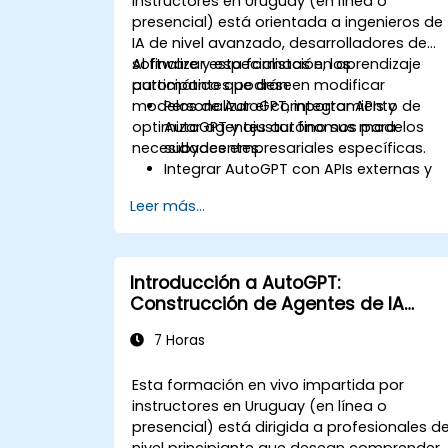
instructores en Uruguay (en línea o
presencial) está orientada a ingenieros de
IA de nivel avanzado, desarrolladores de
software y especialistas en aprendizaje
Al finalizar esta formación, los
automático que deseen modificar
participantes podrán:
modelos de AutoGPT, integrar APIs y
Personalizar el comportamiento de
optimizar agentes autónomos para
AutoGPT y ajustar fino sus modelos
necesidades empresariales específicas.
subyacentes.
Integrar AutoGPT con APIs externas y
herramientas de terceros.
Leer más...
Mejorar la eficiencia en la toma de
decisiones y la ejecución de tareas de
AutoGPT.
Optimizar el uso de recursos y
Introducción a AutoGPT:
solucionar problemas comunes.
Construcción de Agentes de IA
Autónomos
7 Horas
Esta formación en vivo impartida por
instructores en Uruguay (en línea o
presencial) está dirigida a profesionales d