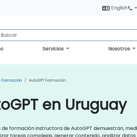
English
+
no
Servicios
Nosotros
s Formación
AutoGPT Formación
toGPT en Uruguay
os de formación instructora de AutoGPT demuestran, medi
zar tareas complejas, generar contenido, analizar datos 