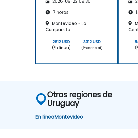
2026-09-22 09:30
2
7 horas
1
Montevideo - La
M
Cumparsita
Cente
2812 USD
3312 USD
5
(En línea)
(
(Presencial)
Otras regiones de
Uruguay
En línea
Montevideo