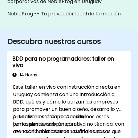
corporativos de NobleProg en Uruguay.
NobleProg -- Tu proveedor local de formación
Descubra nuestros cursos
BDD para no programadores: taller en
vivo
14 Horas
Este taller en vivo con instrucción directa en
Uruguay comienza con una introducción a
BDD, qué es y cómo lo utilizan las empresas
para promover un buen diseño, desarrollo y
pruebas de software. Abordamos estos
Al finalizar esta capacitación, los
temas desde una perspectiva no técnica, con
participantes sabrán cómo:
atención hacia los usuarios finales, sus
Escribir historias de usuario concisas que