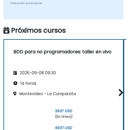
ingenieros.
Traducción Automática
Tener un rol más activo en el ciclo de
desarrollo iterativo.
Próximos cursos
BDD para no programadores: taller en vivo
2026-09-08 09:30
14 horas
Montevideo - La Cumparsita
3937 USD
(En línea)
4937 USD