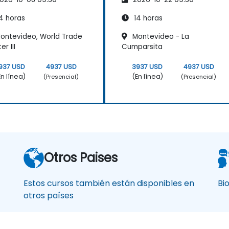
ropología
Antropología
4 horas
14 horas
ontevideo, World Trade
Montevideo - La
r III
Cumparsita
937 USD
4937 USD
3937 USD
4937 USD
En línea)
(En línea)
(Presencial)
(Presencial)
Otros Paises
Estos cursos también están disponibles en
Bi
otros países