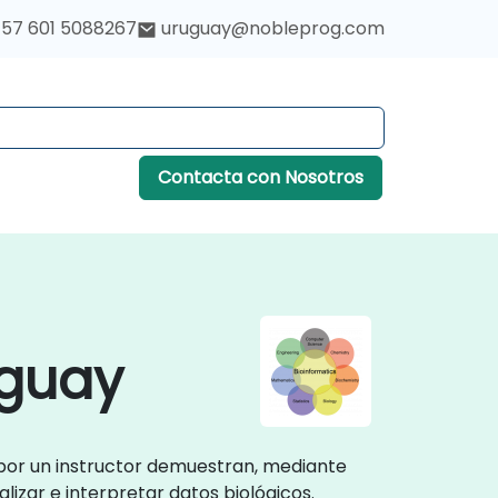
57 601 5088267
uruguay@nobleprog.com
Contacta con Nosotros
uguay
 por un instructor demuestran, mediante
izar e interpretar datos biológicos.