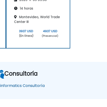
Antropología
14 horas
Montevideo, World Trade
Center III
3937 USD
4937 USD
(En línea)
(Presencial)
Consultoría
oinformatics Consultoría