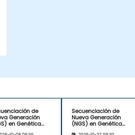
uenciación de
Secuenciación de
va Generación
Nueva Generación
S) en Genética
(NGS) en Genética
ense y
Forense y
026-10-08 09:30
2026-10-22 09:30