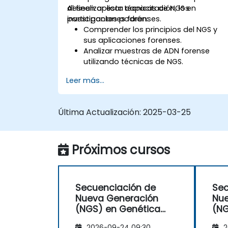
deseen aplicar técnicas de NGS en
Al finalizar esta capacitación, los
investigaciones forenses.
participantes podrán:
Comprender los principios del NGS y
sus aplicaciones forenses.
Analizar muestras de ADN forense
utilizando técnicas de NGS.
Interpretar datos de NGS para la
Leer más...
identificación humana y la
determinación del linaje ancestral.
Utilizar el NGS en muestras de ADN
Última Actualización:
2025-03-25
degradadas y complejas.
Aplicar herramientas de
bioinformática para el análisis
Próximos cursos
genómico forense.
Comprender las consideraciones
legales y éticas en la genómica
forense.
Secuenciación de
Sec
Nueva Generación
Nue
(NGS) en Genética
(NG
Forense y
For
2026-09-24 09:30
2