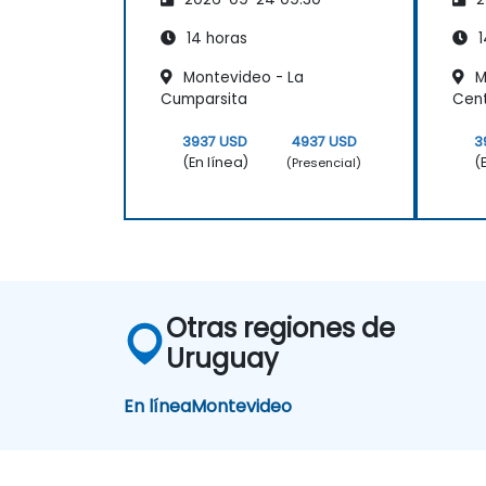
Antropología
Ant
14 horas
1
Montevideo - La
M
Cumparsita
Cente
3937 USD
4937 USD
3
(En línea)
(
(Presencial)
Otras regiones de
Uruguay
En línea
Montevideo