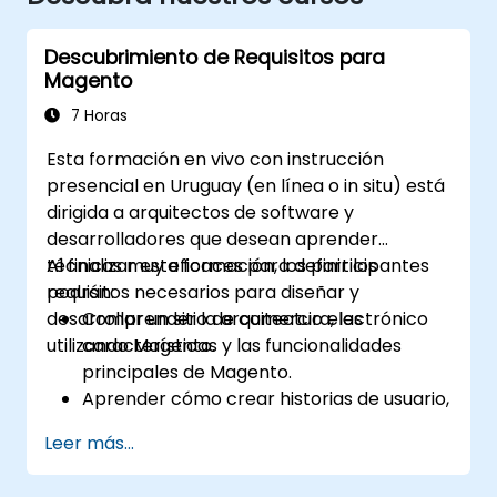
Descubrimiento de Requisitos para
Magento
7 Horas
Esta formación en vivo con instrucción
presencial en Uruguay (en línea o in situ) está
dirigida a arquitectos de software y
desarrolladores que desean aprender
técnicas muy eficaces para definir los
Al finalizar esta formación, los participantes
requisitos necesarios para diseñar y
podrán:
desarrollar un sitio de comercio electrónico
Comprender la arquitectura, las
utilizando Magento.
características y las funcionalidades
principales de Magento.
Aprender cómo crear historias de usuario,
casos de uso y flujos de trabajo basados
Leer más...
en escenarios del mundo real.
Utilizar las herramientas y plantillas