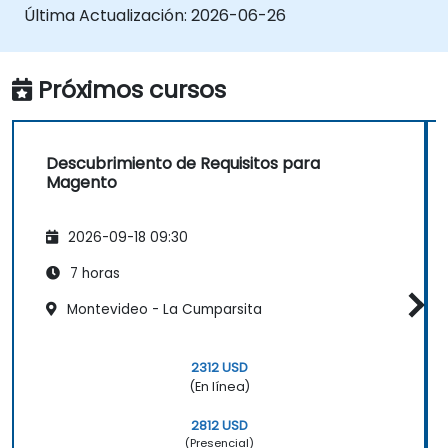
disponibles en Magento para recopilar y
Última Actualización:
2026-06-26
definir los requisitos funcionales.
Definir los requisitos de integración e
infraestructura para el diseño y
Próximos cursos
desarrollo.
Descubrimiento de Requisitos para
Magento
2026-09-18 09:30
7 horas
Montevideo - La Cumparsita
2312 USD
(En línea)
2812 USD
(Presencial)