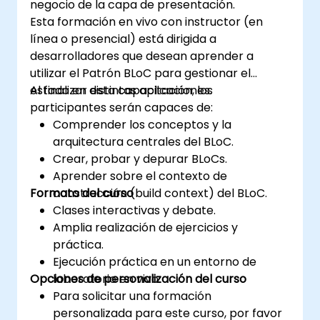
negocio de la capa de presentación.
Esta formación en vivo con instructor (en
línea o presencial) está dirigida a
desarrolladores que desean aprender a
utilizar el Patrón BLoC para gestionar el
estado en distintas aplicaciones.
Al finalizar esta capacitación, los
participantes serán capaces de:
Comprender los conceptos y la
arquitectura centrales del BLoC.
Crear, probar y depurar BLoCs.
Aprender sobre el contexto de
Formato del curso
construcción (build context) del BLoC.
Clases interactivas y debate.
Amplia realización de ejercicios y
práctica.
Ejecución práctica en un entorno de
Opciones de personalización del curso
laboratorio en vivo.
Para solicitar una formación
personalizada para este curso, por favor