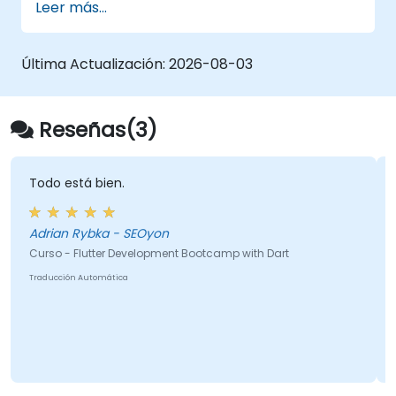
Leer más...
aplicaciones.
Utilizar los widgets de Flutter para diseñar
e implementar interfaces de usuario
Última Actualización:
2026-08-03
atractivas y fáciles de usar.
Implementar y probar las aplicaciones en
diferentes plataformas (móvil, escritorio,
Reseñas(3)
web, etc.).
Todo está bien.
Adrian Rybka - SEOyon
Curso - Flutter Development Bootcamp with Dart
Traducción Automática