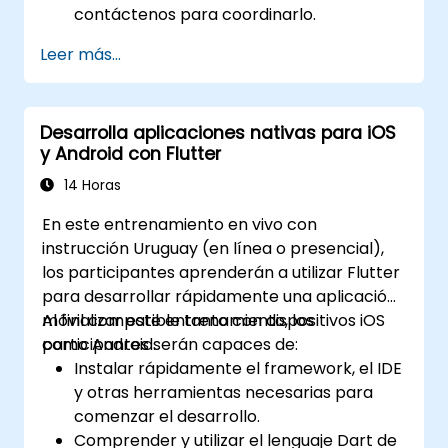
contáctenos para coordinarlo.
Leer más...
Desarrolla aplicaciones nativas para iOS
y Android con Flutter
14 Horas
En este entrenamiento en vivo con
instrucción Uruguay (en línea o presencial),
los participantes aprenderán a utilizar Flutter
para desarrollar rápidamente una aplicación
móvil compatible tanto con dispositivos iOS
Al finalizar este entrenamiento, los
como Android.
participantes serán capaces de:
Instalar rápidamente el framework, el IDE
y otras herramientas necesarias para
comenzar el desarrollo.
Comprender y utilizar el lenguaje Dart de