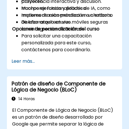
proyecto.
Conferencia interactiva y discusión.
Incorporar funcionalidades de IA, como
Muchos ejercicios y práctica.
motores de recomendación o chatbots.
Implementación práctica en un entorno
Diseñar arquitecturas móviles seguras
de laboratorio en vivo.
Opciones de personalización del curso
con integración de Firebase.
Para solicitar una capacitación
personalizada para este curso,
contáctenos para coordinarlo.
Leer más...
Patrón de diseño de Componente de
Lógica de Negocio (BLoC)
14 Horas
El Componente de Lógica de Negocio (BLoC)
es un patrón de diseño desarrollado por
Google que permite separar la lógica de