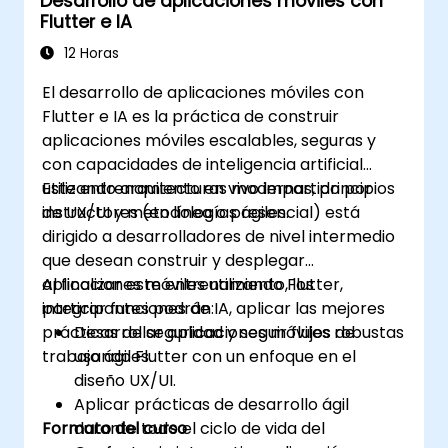
Desarrollo de aplicaciones móviles con
Flutter e IA
12 Horas
El desarrollo de aplicaciones móviles con
Flutter e IA es la práctica de construir
aplicaciones móviles escalables, seguras y
con capacidades de inteligencia artificial
utilizando arquitecturas modernas, principios
Este entrenamiento en vivo impartido por
de UX/UI y metodologías ágiles.
instructores (en línea o presencial) está
dirigido a desarrolladores de nivel intermedio
que desean construir y desplegar
aplicaciones móviles utilizando Flutter,
Al finalizar este entrenamiento, los
integrar funciones de IA, aplicar las mejores
participantes podrán:
prácticas de seguridad y seguir flujos de
Desarrollar aplicaciones móviles robustas
trabajo ágiles.
usando Flutter con un enfoque en el
diseño UX/UI.
Aplicar prácticas de desarrollo ágil
Formato del curso
durante todo el ciclo de vida del