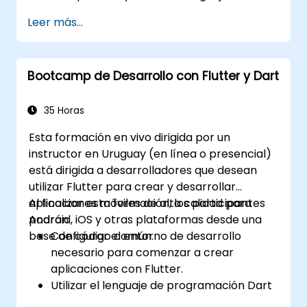
Google para prototipar rápidamente una
Leer más...
aplicación móvil.
Probar e implementar aplicaciones
móviles compatibles con iOS y Android
Bootcamp de Desarrollo con Flutter y Dart
utilizando una única base de código.
Personalizar la aplicación mediante un
amplio conjunto de widgets, diseños y
35 Horas
animaciones.
Esta formación en vivo dirigida por un
instructor en Uruguay (en línea o presencial)
está dirigida a desarrolladores que desean
utilizar Flutter para crear y desarrollar
aplicaciones móviles de alta calidad para
Al finalizar esta formación, los participantes
Android, iOS y otras plataformas desde una
podrán:
base de código común.
Configurar el entorno de desarrollo
necesario para comenzar a crear
aplicaciones con Flutter.
Utilizar el lenguaje de programación Dart
para desarrollar el código de las