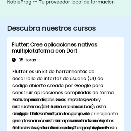
NobleProg -- Tu proveedor local de formación
Descubra nuestros cursos
Flutter: Cree aplicaciones nativas
multiplataforma con Dart
35 Horas
Flutter es un kit de herramientas de
desarrollo de interfaz de usuario (UI) de
código abierto creado por Google para
construir aplicaciones compiladas de forma
nativa para dispositivos móviles, web y
Esta formación en vivo, impartida por
escritorio a partir de una única base de
instructores (en línea o presencial), está
código. Utiliza Dart, un lenguaje de
dirigida a desarrolladores de nivel principiante
programación moderno orientado a objetos
que desean construir aplicaciones móviles
desarrollado también por Google, optimizado
atractivas y de alto rendimiento utilizando
Al finalizar esta formación, los participantes