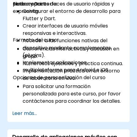
para crear interfaces de usuario rápidas y
Flutter y Dart.
serán capaces de:
expresivas.
Configurar el entorno de desarrollo para
Flutter y Dart.
Crear interfaces de usuario móviles
responsivas e interactivas.
Formato del curso
Acceder a las funciones nativas del
dispositivo mediante complementos
Conferencias interactivas y discusión en
(plugins).
grupo.
Implementar aplicaciones
Numerosos ejercicios y práctica continua.
multiplataforma para Android e iOS.
Implementación práctica en un entorno
Opciones de personalización del curso
de laboratorio en vivo.
Para solicitar una formación
personalizada para este curso, por favor
contáctenos para coordinar los detalles.
Leer más...