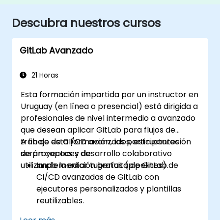
Descubra nuestros cursos
GitLab Avanzado
21 Horas
Esta formación impartida por un instructor en
Uruguay (en línea o presencial) está dirigida a
profesionales de nivel intermedio a avanzado
que desean aplicar GitLab para flujos de
trabajo de CI/CD avanzados, estructuración
A fin de esta formación, los participantes
de proyectos y desarrollo colaborativo
serán capaces de:
utilizando la edición gratuita de GitLab.
Implementar tuberías (pipelines) de
CI/CD avanzadas de GitLab con
ejecutores personalizados y plantillas
reutilizables.
Organizar proyectos de manera efectiva