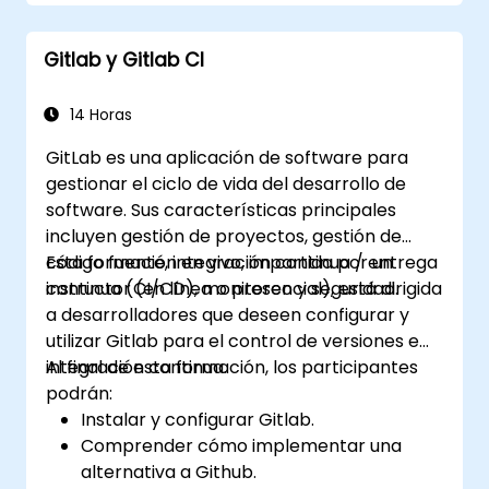
Gitlab y Gitlab CI
14 Horas
GitLab es una aplicación de software para
gestionar el ciclo de vida del desarrollo de
software. Sus características principales
incluyen gestión de proyectos, gestión de
código fuente, integración continua / entrega
Esta formación en vivo, impartida por un
continua (CI/CD), monitoreo y seguridad.
instructor (en línea o presencial), está dirigida
a desarrolladores que deseen configurar y
utilizar Gitlab para el control de versiones e
integración continua.
Al final de esta formación, los participantes
podrán:
Instalar y configurar Gitlab.
Comprender cómo implementar una
alternativa a Github.