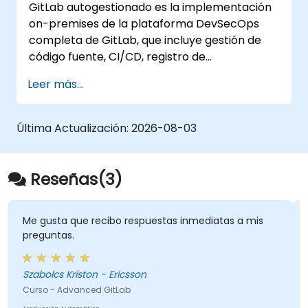
GitLab autogestionado es la implementación
on-premises de la plataforma DevSecOps
completa de GitLab, que incluye gestión de
código fuente, CI/CD, registro de
contenedores, análisis de seguridad y
Leer más...
monitoreo. Es el estándar de referencia para
organizaciones que desean disponer del
conjunto completo de funcionalidades de
Última Actualización:
2026-08-03
GitLab sin depender de SaaS ni permitir que
los datos salgan de su red.
Reseñas(3)
Me gusta que recibo respuestas inmediatas a mis
preguntas.
Szabolcs Kriston - Ericsson
Curso - Advanced GitLab