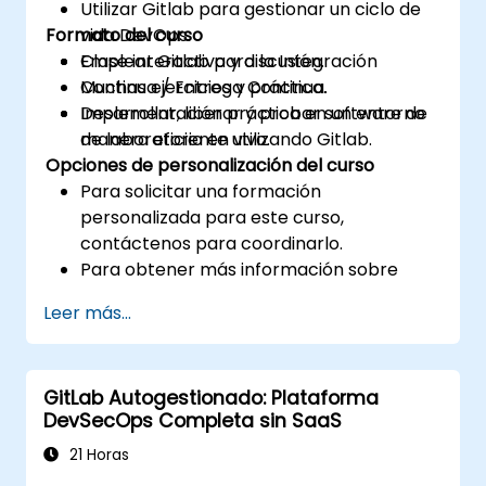
Utilizar Gitlab para gestionar un ciclo de
Formato del curso
vida DevOps.
Emplear Gitlab para la Integración
Clase interactiva y discusión.
Continua / Entrega Continua.
Muchas ejercicios y práctica.
Desarrollar, liberar y probar software de
Implementación práctica en un entorno
manera eficiente utilizando Gitlab.
de laboratorio en vivo.
Opciones de personalización del curso
Para solicitar una formación
personalizada para este curso,
contáctenos para coordinarlo.
Para obtener más información sobre
Gitlab, visite: https://about.gitlab.com/
Leer más...
GitLab Autogestionado: Plataforma
DevSecOps Completa sin SaaS
21 Horas