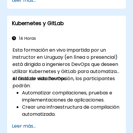
Leer más...
utilizando grupos y espacios de nombres.
Colaborar en código, incidencias (issues)
y documentación con Markdown y
Kubernetes y GitLab
herramientas de GitLab.
Aplicar GitLab Pages, flujos de trabajo de
versiones y configuraciones seguras en
14 Horas
proyectos del mundo real.
Esta formación en vivo impartida por un
instructor en Uruguay (en línea o presencial)
está dirigida a ingenieros DevOps que deseen
utilizar Kubernetes y GitLab para automatizar
el ciclo de vida DevOps.
Al finalizar esta formación, los participantes
podrán:
Automatizar compilaciones, pruebas e
implementaciones de aplicaciones.
Crear una infraestructura de compilación
automatizada.
Implementar una aplicación en un
Leer más...
entorno cloud contenedORIZado.