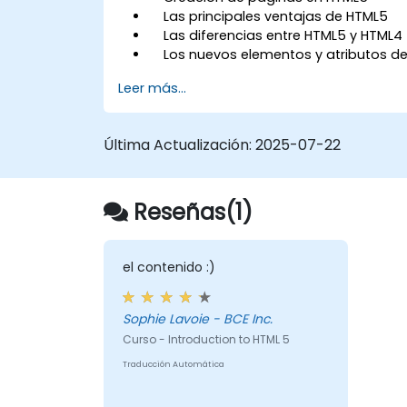
Las principales ventajas de HTML5
Las diferencias entre HTML5 y HTML4
Los nuevos elementos y atributos d
HTML5
Leer más...
Manejo de medios de audio y video
en HTML5
Creación de formularios
Última Actualización:
2025-07-22
Web Storage para aplicaciones sin
conexión
Reseñas(1)
el contenido :)
Sophie Lavoie - BCE Inc.
Curso - Introduction to HTML 5
Traducción Automática