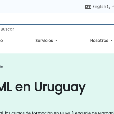
English
+
no
Servicios
Nosotros
ón
ML en Uruguay
l, los cursos de formación en HTML (Lenguaje de Marcad