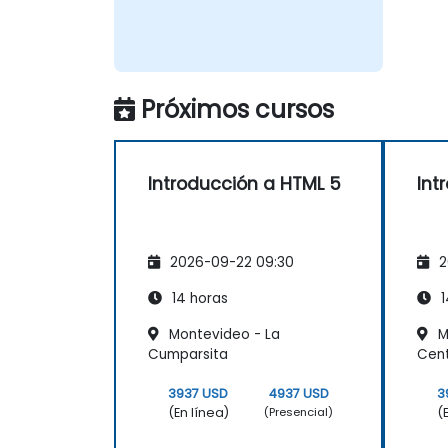
Próximos cursos
Introducción a HTML 5
Int
2026-09-22 09:30
2
14 horas
1
Montevideo - La
M
Cumparsita
Cente
3937 USD
4937 USD
3
(En línea)
(
(Presencial)