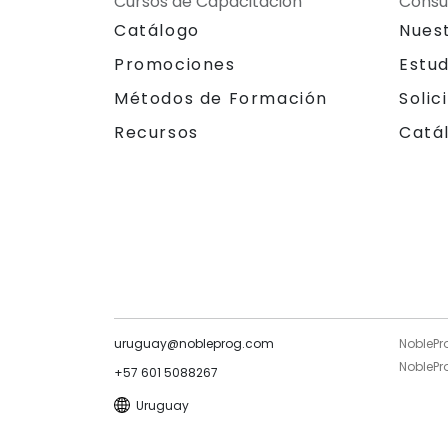
Cursos de Capacitación
Consu
Catálogo
Nues
Promociones
Estu
Métodos de Formación
Solic
Recursos
Catá
uruguay@nobleprog.com
NoblePr
NoblePro
+57 601 5088267
Uruguay