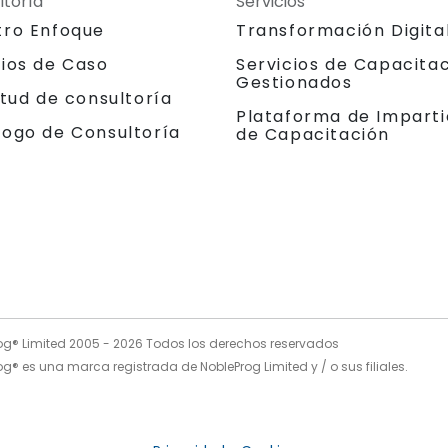
ltoría
Servicios
tro Enfoque
Transformación Digita
dios de Caso
Servicios de Capacita
Gestionados
itud de consultoría
Plataforma de Imparti
logo de Consultoría
de Capacitación
og® Limited 2005 -
2026
Todos los derechos reservados
g® es una marca registrada de NobleProg Limited y / o sus filiales.