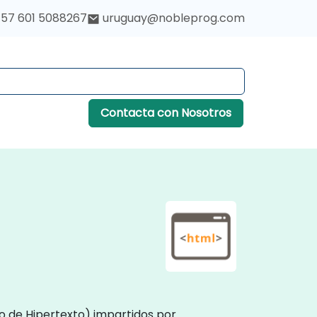
57 601 5088267
uruguay@nobleprog.com
Contacta con Nosotros
o de Hipertexto) impartidos por