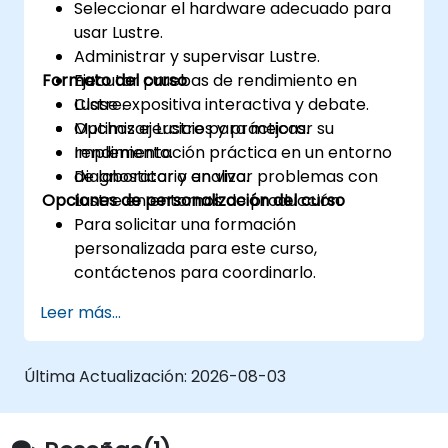
Seleccionar el hardware adecuado para
usar Lustre.
Administrar y supervisar Lustre.
Formato del curso
Ejecutar pruebas de rendimiento en
Lustre.
Clase expositiva interactiva y debate.
Optimizar Lustre para mejorar su
Muchos ejercicios y prácticas.
rendimiento.
Implementación práctica en un entorno
Diagnosticar y analizar problemas con
de laboratorio en vivo.
Opciones de personalización del curso
Lustre en entornos de producción.
Para solicitar una formación
personalizada para este curso,
contáctenos para coordinarlo.
Leer más...
Última Actualización:
2026-08-03