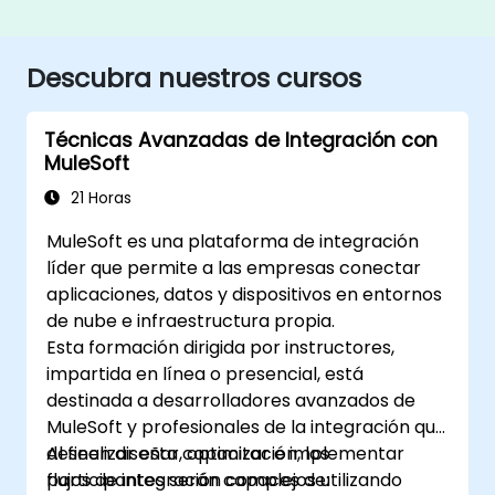
Descubra nuestros cursos
Técnicas Avanzadas de Integración con
MuleSoft
21 Horas
MuleSoft es una plataforma de integración
líder que permite a las empresas conectar
aplicaciones, datos y dispositivos en entornos
de nube e infraestructura propia.
Esta formación dirigida por instructores,
impartida en línea o presencial, está
destinada a desarrolladores avanzados de
MuleSoft y profesionales de la integración que
deseen diseñar, optimizar e implementar
Al finalizar esta capacitación, los
flujos de integración complejos utilizando
participantes serán capaces de: