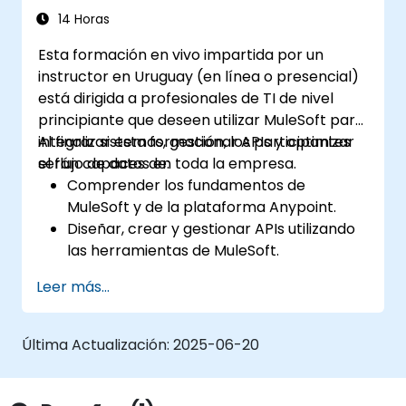
14 Horas
Esta formación en vivo impartida por un
instructor en Uruguay (en línea o presencial)
está dirigida a profesionales de TI de nivel
principiante que deseen utilizar MuleSoft para
integrar sistemas, gestionar APIs y optimizar
Al finalizar esta formación, los participantes
el flujo de datos en toda la empresa.
serán capaces de:
Comprender los fundamentos de
MuleSoft y de la plataforma Anypoint.
Diseñar, crear y gestionar APIs utilizando
las herramientas de MuleSoft.
Aplicar técnicas de integración con
Leer más...
MuleSoft a problemas del mundo real.
Demostrar dominio de DataWeave y
patrones de integración comunes.
Última Actualización:
2025-06-20