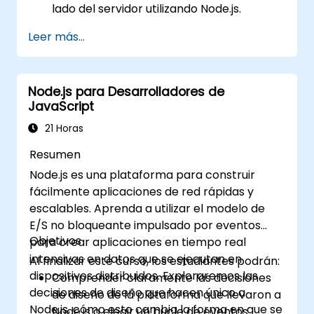
lado del servidor utilizando Node.js.
Desarrollar interfaces de usuario
Leer más...
dinámicas y responsivas con React.
Integrar componentes front-end y back-
end para crear aplicaciones full-stack.
Node.js para Desarrolladores de
Comprender las mejores prácticas para
JavaScript
migrar sistemas heredados a
plataformas modernas basadas en
21 Horas
JavaScript.
Resumen
Node.js es una plataforma para construir
fácilmente aplicaciones de red rápidas y
escalables. Aprenda a utilizar el modelo de
E/S no bloqueante impulsado por eventos
Objetivos
para crear aplicaciones en tiempo real
intensivas en datos que se ejecutan en
Al finalizar este curso, los estudiantes podrán:
dispositivos distribuidos. Exploraremos las
Comprender claramente las decisiones
decisiones de diseño que hacen único a
de diseño de la plataforma que llevaron a
Node.js, cómo esto cambia la forma en que se
Node.js a elegir un bucle de eventos