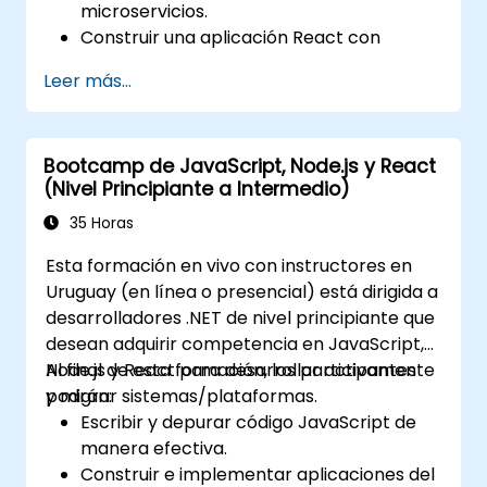
microservicios.
Construir una aplicación React con
renderizado en el lado del servidor.
Leer más...
Implementar aplicaciones con múltiples
servicios en la nube utilizando Docker y
Kubernetes.
Bootcamp de JavaScript, Node.js y React
Realizar pruebas de aplicaciones sobre
(Nivel Principiante a Intermedio)
microservicios.
35 Horas
Esta formación en vivo con instructores en
Uruguay (en línea o presencial) está dirigida a
desarrolladores .NET de nivel principiante que
desean adquirir competencia en JavaScript,
Node.js y React para desarrollar activamente
Al final de esta formación, los participantes
y migrar sistemas/plataformas.
podrán:
Escribir y depurar código JavaScript de
manera efectiva.
Construir e implementar aplicaciones del