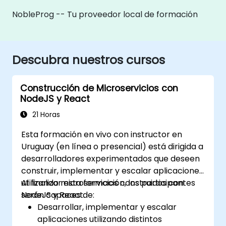
NobleProg -- Tu proveedor local de formación
Descubra nuestros cursos
Construcción de Microservicios con
NodeJS y React
21 Horas
Esta formación en vivo con instructor en
Uruguay (en línea o presencial) está dirigida a
desarrolladores experimentados que deseen
construir, implementar y escalar aplicaciones
utilizando microservicios construidos con
Al finalizar esta formación, los participantes
NodeJS y React.
serán capaces de:
Desarrollar, implementar y escalar
aplicaciones utilizando distintos