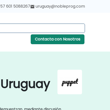
57 601 5088267
uruguay@nobleprog.com
Contacta con Nosotros
 Uruguay
s demuestran, mediante discusión