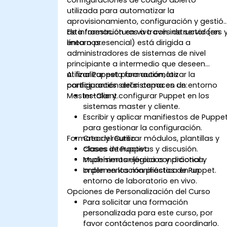
utilizada para automatizar la
aprovisionamiento, configuración y gestió
de infraestructuras a través de servidores 
Esta formación en vivo con instructor (en
entornos.
línea o presencial) está dirigida a
administradores de sistemas de nivel
principiante a intermedio que deseen
utilizar Puppet para automatizar la
Al finalizar esta formación, los
configuración del sistema en un entorno
participantes serán capaces de:
Master-Client.
Instalar y configurar Puppet en los
sistemas master y cliente.
Escribir y aplicar manifiestos de Puppe
para gestionar la configuración.
Formato del Curso
Crear y reutilizar módulos, plantillas y
clases de Puppet.
Clases interactivas y discusión.
Implementar lógica condicional y
Muchísimos ejercicios y práctica.
orden en los manifiestos de Puppet.
Implementación práctica en un
entorno de laboratorio en vivo.
Opciones de Personalización del Curso
Para solicitar una formación
personalizada para este curso, por
favor contáctenos para coordinarlo.