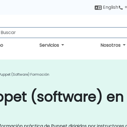
English
+
no
Servicios
Nosotros
Puppet (software) Formación
ppet (software) en
e formación práctica de Puppet dirigidos por instructore