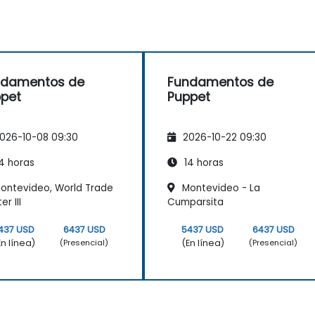
ndamentos de
Fundamentos de
pet
Puppet
026-10-08 09:30
2026-10-22 09:30
4 horas
14 horas
ontevideo, World Trade
Montevideo - La
r III
Cumparsita
437 USD
6437 USD
5437 USD
6437 USD
En línea)
(En línea)
(Presencial)
(Presencial)