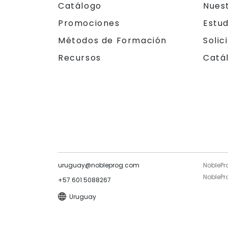
Catálogo
Nues
Promociones
Estu
Métodos de Formación
Solic
Recursos
Catá
uruguay@nobleprog.com
NoblePr
NoblePro
+57 601 5088267
Uruguay