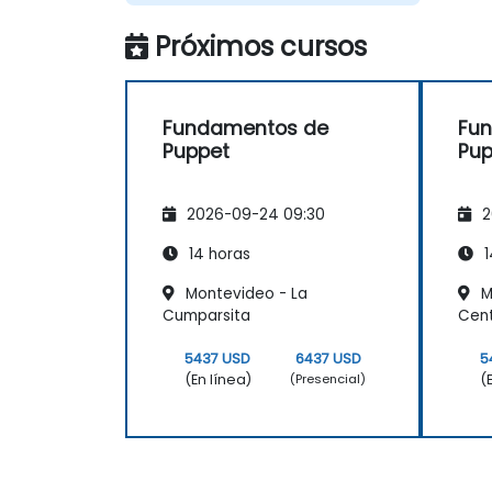
Próximos cursos
Fundamentos de
Fu
Puppet
Pup
2026-09-24 09:30
2
14 horas
1
Montevideo - La
M
Cumparsita
Cente
5437 USD
6437 USD
5
(En línea)
(
(Presencial)