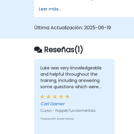
Leer más...
Última Actualización:
2025-06-19
Reseñas(1)
Luke was very knowledgeable
and helpful throughout the
training, including answering
some questions which were
probably more advanced than
the course.
Carl Garner
Curso - Puppet Fundamentals
Traducción Automática