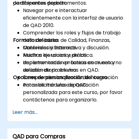
de diferentes departamentos.
participantes podrán:
Navegar por e interactuar
eficientemente con la interfaz de usuario
de QAD 2010.
Comprender los roles y flujos de trabajo
Formato del curso
de los módulos de Calidad, Finanzas,
Materiales y Sistemas.
Conferencia interactiva y discusión.
Asistir a los usuarios de los
Muchas ejercicios y práctica.
departamentos en tareas comunes y
Implementación práctica en un entorno
solución de problemas en QAD.
de laboratorio en vivo.
Opciones de personalización del curso
Comprender los puntos de integración
entre los módulos de QAD.
Para solicitar una capacitación
personalizada para este curso, por favor
contáctenos para organizarlo.
Leer más...
QAD para Compras