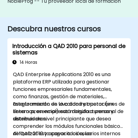
NobleProg -- Tu proveedor local de formación
Descubra nuestros cursos
Introducción a QAD 2010 para personal de
sistemas
14 Horas
QAD Enterprise Applications 2010 es una
plataforma ERP utilizada para gestionar
funciones empresariales fundamentales,
como finanzas, gestión de materiales,
aseguramiento de la calidad y operaciones de
Esta formación en vivo con instructor (en
sistemas, en empresas manufactureras y
línea o presencial) está dirigida a personal de
distribuidoras.
sistemas de nivel principiante que desea
comprender los módulos funcionales básicos
de QAD 2010 y apoyar a los usuarios internos
Al finalizar esta capacitación, los