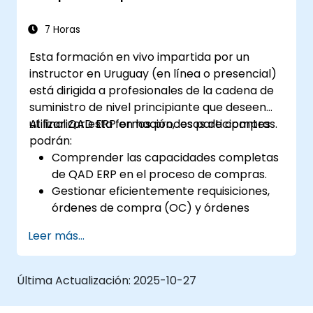
7 Horas
Esta formación en vivo impartida por un
instructor en Uruguay (en línea o presencial)
está dirigida a profesionales de la cadena de
suministro de nivel principiante que deseen
utilizar QAD ERP en los procesos de compras.
Al finalizar esta formación, los participantes
podrán:
Comprender las capacidades completas
de QAD ERP en el proceso de compras.
Gestionar eficientemente requisiciones,
órdenes de compra (OC) y órdenes
marco dentro de QAD ERP.
Leer más...
Optimizar el control de inventarios y
gestionar eficazmente las relaciones con
los proveedores.
Última Actualización:
2025-10-27
Generar y analizar informes relacionados
con la recepción de OC, gastos, plazos de