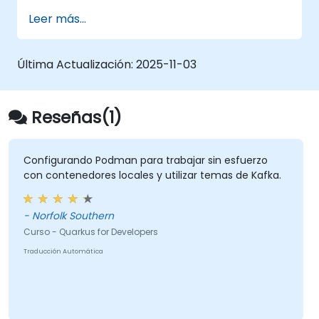
en modo nativo utilizando GraalVM.
Leer más...
Aprovechar las herramientas y
extensiones de Quarkus para construir
aplicaciones nativas mediante Maven.
Última Actualización:
2025-11-03
Contenerizar, ejecutar y desplegar
aplicaciones con Docker.
Reseñas(1)
Configurando Podman para trabajar sin esfuerzo
con contenedores locales y utilizar temas de Kafka.
- Norfolk Southern
Curso - Quarkus for Developers
Traducción Automática