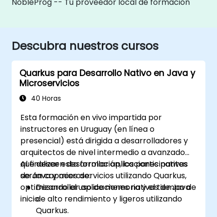
NobleProg -- Tu proveedor local de formación
Descubra nuestros cursos
Quarkus para Desarrollo Nativo en Java y
Microservicios
40 Horas
Esta formación en vivo impartida por
instructores en Uruguay (en línea o
presencial) está dirigida a desarrolladores y
arquitectos de nivel intermedio a avanzado
que deseen desarrollar aplicaciones nativas
Al finalizar esta formación, los participantes
de Java y microservicios utilizando Quarkus,
serán capaces de:
optimizando el uso de memoria y el tiempo de
Desarrollar aplicaciones nativas de Java
inicio.
de alto rendimiento y ligeros utilizando
Quarkus.