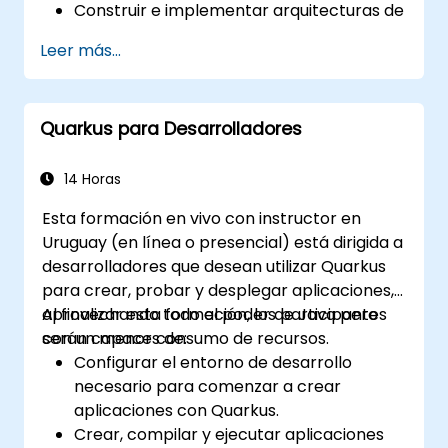
Construir e implementar arquitecturas de
servicios RESTful y microservicios.
Leer más...
Utilizar GraalVM para la compilación
nativa y optimizar la eficiencia del inicio y
la memoria.
Quarkus para Desarrolladores
Empaquetar y contenerizar aplicaciones
para entornos Kubernetes y OpenShift.
14 Horas
Esta formación en vivo con instructor en
Uruguay (en línea o presencial) está dirigida a
desarrolladores que desean utilizar Quarkus
para crear, probar y desplegar aplicaciones,
aprovechando todo el poder de Java pero
Al finalizar esta formación, los participantes
con un menor consumo de recursos.
serán capaces de:
Configurar el entorno de desarrollo
necesario para comenzar a crear
aplicaciones con Quarkus.
Crear, compilar y ejecutar aplicaciones