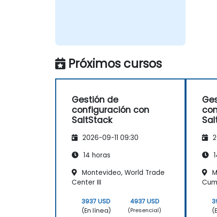
Próximos cursos
Gestión de
Ges
configuración con
con
SaltStack
Sal
2026-09-11 09:30
2
14 horas
1
Montevideo, World Trade
M
Center III
Cum
3937 USD
4937 USD
3
(En línea)
(
(Presencial)