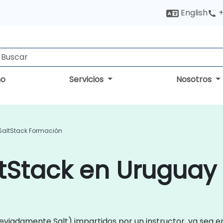
English
+
no
Servicios
Nosotros
SaltStack Formación
tStack en Uruguay
viadamente Salt) impartidos por un instructor, ya sea en 