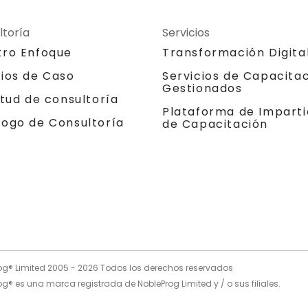
ltoría
Servicios
tro Enfoque
Transformación Digita
dios de Caso
Servicios de Capacita
Gestionados
itud de consultoría
Plataforma de Imparti
logo de Consultoría
de Capacitación
og® Limited 2005 -
2026
Todos los derechos reservados
g® es una marca registrada de NobleProg Limited y / o sus filiales.