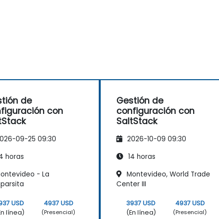
tión de
Gestión de
figuración con
configuración con
tStack
SaltStack
026-09-25 09:30
2026-10-09 09:30
4 horas
14 horas
ontevideo - La
Montevideo, World Trade
parsita
Center III
937 USD
4937 USD
3937 USD
4937 USD
En línea)
(En línea)
(Presencial)
(Presencial)