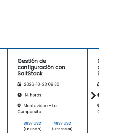
Gestión de
Gestión de
configuración con
configuració
SaltStack
SaltStack
2026-10-23 09:30
2026-11-06 09
14 horas
14 horas
Montevideo - La
Montevideo, W
Cumparsita
Center III
3937 USD
4937 USD
3937 USD
(En línea)
(En línea)
(Presencial)