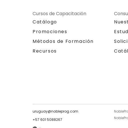
Cursos de Capacitación
Consu
Catálogo
Nues
Promociones
Estu
Métodos de Formación
Solic
Recursos
Catá
uruguay@nobleprog.com
NoblePr
NoblePro
+57 601 5088267