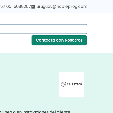
57 601 5088267
uruguay@nobleprog.com
Contacta con Nosotros
línea o en instalaciones del cliente,