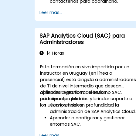
contáctenos para coordinarlo.
Leer más...
SAP Analytics Cloud (SAC) para
Administradores
14 Horas
Esta formación en vivo impartida por un
instructor en Uruguay (en línea o
presencial) está dirigida a administradore
de TI de nivel intermedio que desean
aprender a gestionar el entorno SAC,
Al finalizar esta formación, los
solucionar problemas y brindar soporte a
participantes podrán:
los usuarios finales.
Comprender en profundidad la
administración de SAP Analytics Cloud.
Aprender a configurar y gestionar
entornos SAC.
Comprender los roles de usuario,
Leer más...