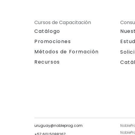
Cursos de Capacitación
Consu
Catálogo
Nues
Promociones
Estu
Métodos de Formación
Solic
Recursos
Catá
uruguay@nobleprog.com
NoblePr
NoblePro
+57 601 5088267