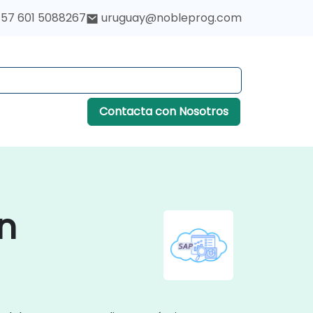
57 601 5088267
uruguay@nobleprog.com
Contacta con Nosotros
n