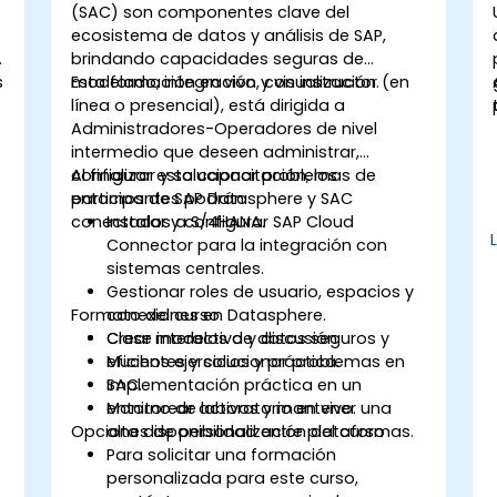
(SAC) son componentes clave del
ecosistema de datos y análisis de SAP,
brindando capacidades seguras de
s
modelado, integración y visualización.
Esta formación en vivo, con instructor (en
línea o presencial), está dirigida a
Administradores-Operadores de nivel
intermedio que deseen administrar,
configurar y solucionar problemas de
Al finalizar esta capacitación, los
entornos de SAP Datasphere y SAC
participantes podrán:
conectados a S/4HANA.
Instalar y configurar SAP Cloud
Connector para la integración con
sistemas centrales.
Gestionar roles de usuario, espacios y
Formato del curso
conexiones en Datasphere.
Crear modelos de datos seguros y
Clase interactiva y discusión.
eficientes y solucionar problemas en
Muchos ejercicios y práctica.
SAC.
Implementación práctica en un
Monitorear activos y mantener una
entorno de laboratorio en vivo.
Opciones de personalización del curso
alta disponibilidad entre plataformas.
Para solicitar una formación
personalizada para este curso,