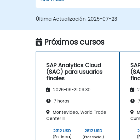
permisos y configuraciones de
seguridad.
Gestionar conexiones de datos y
Última Actualización:
2025-07-23
modelos de datos.
Solucionar problemas y resolver
incidencias comunes de SAC.
Próximos cursos
Brindar soporte técnico a los usuarios
finales.
SAP Analytics Cloud
SAP
(SAC) para usuarios
(SA
finales
fin
2026-09-21 09:30
2
7 horas
7
Montevideo, World Trade
M
Center III
Cum
2312 USD
2812 USD
2
(En línea)
(
(Presencial)