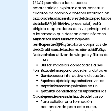
(SAC) permiten a los usuarios
empresariales explorar datos, construir
cuadros de mando y obtener información
accionable utilizando modelos conectado
Esta formación en vivo impartida por un
desde SAP S/4HANA.
instructor (en línea o presencial) está
dirigida a operadores de nivel principiante
a intermedio que desean crear informes,
supervisar indicadores clave de
Al finalizar esta formación, los
rendimiento (KPI) y explorar conjuntos de
participantes podrán:
datos utilizando las herramientas SAC y
Crear cuadros de mando e historias
Datasphere.
visuales utilizando widgets y filtros de
SAC.
Utilizar modelos conectados a SAP
Formato del curso
Datasphere para acceder a datos en
tiempo real.
Conferencia interactiva y discusión.
Explorar datos y personalizar vistas
Muchos ejercicios y práctica.
para informes ejecutivos.
Implementación práctica en un
Ejecutar consultas y comprender las
entorno de laboratorio en vivo.
Opciones de personalización del curso
dependencias de los datos.
Para solicitar una formación
personalizada para este curso,