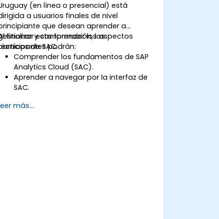
Uruguay (en línea o presencial) está
dirigida a usuarios finales de nivel
principiante que desean aprender a
gestionar y comprender los aspectos
Al finalizar esta formación, los
técnicos de SAC.
participantes podrán:
Comprender los fundamentos de SAP
Analytics Cloud (SAC).
Aprender a navegar por la interfaz de
SAC.
Crear y gestionar consultas e informes.
Leer más...
Diseñar paneles interactivos y
visualizaciones.
Utilizar las funciones de SAC para la
exploración y el análisis de datos.
Exportar e compartir informes con
otros usuarios.