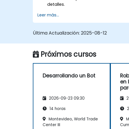
detalles.
Leer más...
Última Actualización:
2025-08-12
Próximos cursos
Desarrollando un Bot
Rob
en 
par
Pla
2026-09-23 09:30
2
14 horas
2
Montevideo, World Trade
M
Center III
Cum