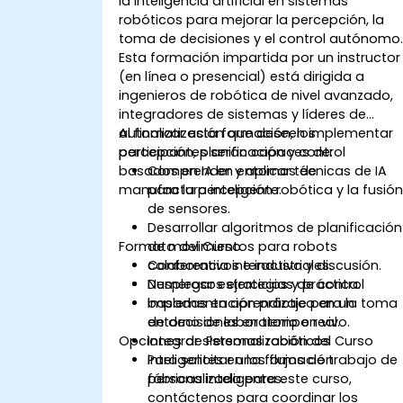
la inteligencia artificial en sistemas
robóticos para mejorar la percepción, la
toma de decisiones y el control autónomo
Esta formación impartida por un instructor
(en línea o presencial) está dirigida a
ingenieros de robótica de nivel avanzado,
integradores de sistemas y líderes de
automatización que deseen implementar
Al finalizar esta formación, los
percepción, planificación y control
participantes serán capaces de:
basados en IA en entornos de
Comprender y aplicar técnicas de IA
manufactura inteligente.
para la percepción robótica y la fusió
de sensores.
Desarrollar algoritmos de planificación
Formato del Curso
de movimientos para robots
colaborativos e industriales.
Conferencia interactiva y discusión.
Desplegar estrategias de control
Numerosos ejercicios y práctica.
basadas en aprendizaje para la toma
Implementación práctica en un
de decisiones en tiempo real.
entorno de laboratorio en vivo.
Opciones de Personalización del Curso
Integrar sistemas robóticos
inteligentes en los flujos de trabajo de
Para solicitar una formación
fábricas inteligentes.
personalizada para este curso,
contáctenos para coordinar los