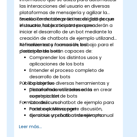
las interacciones del usuario en diversas
plataformas de mensajería y agilizar la
.
resolución de tareas sin necesidad de que
En esta formación práctica dirigida por un
el usuario hable con otra persona.
instructor, los participantes aprenderán a
iniciar el desarrollo de un bot mediante la
creación de chatbots de ejemplo utilizando
herramientas y marcos de trabajo para el
Al finalizar esta formación, los
desarrollo de bots.
participantes serán capaces de:
Comprender los distintos usos y
aplicaciones de los bots
n
Entender el proceso completo de
desarrollo de bots
Público objetivo
Explorar las diversas herramientas y
plataformas utilizadas en la
Desarrolladores interesados en crear
construcción de bots
su propio bot
Formato del curso
Construir un chatbot de ejemplo para
Facebook Messenger
Parte expositiva, parte discusión,
Construir un chatbot de ejemplo
ejercicios y práctica intensiva manual
utilizando Microsoft Bot Framework
Leer más...