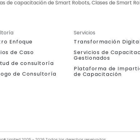
as de capacitación de Smart Robots, Clases de Smart R
ltoría
Servicios
tro Enfoque
Transformación Digita
dios de Caso
Servicios de Capacita
Gestionados
itud de consultoría
Plataforma de Imparti
logo de Consultoría
de Capacitación
og® Limited 2005 -
2026
Todos los derechos reservados