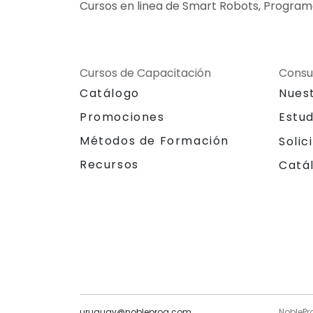
Cursos en linea de Smart Robots, Program
Cursos de Capacitación
Consu
Catálogo
Nues
Promociones
Estu
Métodos de Formación
Solic
Recursos
Catá
uruguay@nobleprog.com
NoblePr