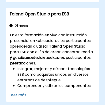
de clases de objetos de negocio y protocolos
de intercambio de datos entre sistemas
Talend Open Studio para ESB
distribuidos. Proporciona a los ingenieros
técnicas para construir servicios de API REST
limpios, escalables y mantenibles que
21 Horas
impulsen microservicios modernos y
En esta formación en vivo con instrucción
plataformas web.
presencial en <ubicación>, los participantes
aprenderán a utilizar Talend Open Studio
para ESB con el fin de crear, conectar, mediar
y gestionar servicios así como sus
Al finalizar esta formación, los participantes
interacciones.
podrán:
Integrar, mejorar y ofrecer tecnologías
ESB como paquetes únicos en diversos
entornos de despliegue.
Comprender y utilizar los componentes
más empleados de Talend Open Studio.
Leer más...
Integrar cualquier aplicación, base de
datos, API o servicio web.