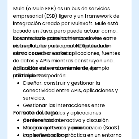
Mule (o Mule ESB) es un bus de servicios
empresarial (ESB) ligero y un framework de
integración creado por MuleSoft. Mule está
basado en Java, pero puede actuar como
intermediario para las interacciones entre
Durante este entrenamiento en vivo con
otras plataformas como .NET utilizando
instructor, los participantes aprenderán
servicios web o sockets.
cómo conectar varias aplicaciones, fuentes
de datos y APIs mientras construyen una
aplicación de enrutamiento de ejemplo
Al finalizar este entrenamiento, los
utilizando Mule.
participantes podrán:
Diseñar, construir y gestionar la
conectividad entre APIs, aplicaciones y
servicios.
Gestionar las interacciones entre
Formato del curso
sistemas legados y aplicaciones
personalizadas.
Conferencia interactiva y discusión.
Integrar software como servicio (SaaS)
Muchas ejercicios y práctica.
con software local.
Implementación práctica en un entorno