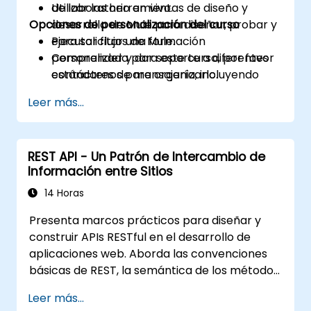
Utilizar las herramientas de diseño y
de laboratorio en vivo.
Opciones de personalización del curso
desarrollo de Mule para diseñar, probar y
ejecutar flujos de Mule.
Para solicitar una formación
Comprender y dar soporte a diferentes
personalizada para este curso, por favor
estándares de mensajería, incluyendo
contáctenos para organizarlo.
AMQP, JMS y WMQ.
Leer más...
Monitorizar, desplegar y configurar
aplicaciones con la Consola de Gestión
de Mule (MMC).
REST API - Un Patrón de Intercambio de
Información entre Sitios
14 Horas
Presenta marcos prácticos para diseñar y
construir APIs RESTful en el desarrollo de
aplicaciones web. Aborda las convenciones
básicas de REST, la semántica de los métodos
HTTP, el diseño de recursos de la API, la
Leer más...
arquitectura del lado del servidor con mapeo