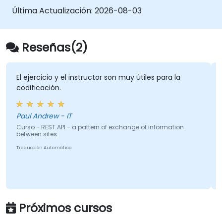
Integrar sin problemas sistemas y
Última Actualización:
2026-08-03
aplicaciones heterogéneas.
Incrustar bibliotecas de código Java
existentes para ampliar los proyectos.
Reseñas(2)
Aprovechar los componentes y el código
de la comunidad para extender los
proyectos.
El ejercicio y el instructor son muy útiles para la
codificación.
Integrar rápidamente sistemas,
aplicaciones y fuentes de datos dentro de
un entorno Eclipse con funcionalidad de
Paul Andrew - IT
arrastrar y soltar.
Curso - REST API - a pattern of exchange of information
between sites
Reducir el tiempo de desarrollo y los
costos de mantenimiento mediante la
Traducción Automática
generación de código optimizado y
reutilizable.
Próximos cursos