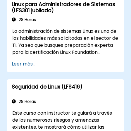
Linux para Administradores de Sistemas
(LFS301 jubilado)
28 Horas
La administración de sistemas Linux es una de
las habilidades más solicitadas en el sector de
TI. Ya sea que busques preparación experta
para la certificación Linux Foundation
Certified System Administration (LFCS),
Leer más...
necesites capacitación para comenzar una
nueva carrera en IT con Linux, cambiar de
otra plataforma a Linux, o simplemente
Seguridad de Linux (LFS416)
refrescar tus conocimientos como
administrador de sistemas, este curso
impartido por un instructor te enseñará lo
28 Horas
que necesitas saber.
Este curso con instructor te guiará a través
de los numerosos riesgos y amenazas
existentes, te mostrará cómo utilizar las