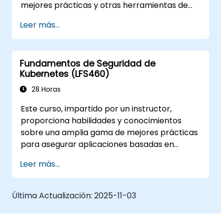
mejores prácticas y otras herramientas de
código abierto para mitigar o contrarrestar
Leer más...
esas amenazas, y te enseñará lo que
necesitas saber para detectar y recuperarte
de los ataques que realmente ocurren.
Fundamentos de Seguridad de
Kubernetes (LFS460)
28 Horas
Este curso, impartido por un instructor,
proporciona habilidades y conocimientos
sobre una amplia gama de mejores prácticas
para asegurar aplicaciones basadas en
contenedores y plataformas Kubernetes
Leer más...
durante la construcción, implementación y
ejecución.
Última Actualización:
2025-11-03