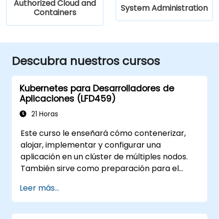
Authorized Cloud and
System Administration
Containers
Descubra nuestros cursos
Kubernetes para Desarrolladores de
Aplicaciones (LFD459)
21 Horas
Este curso le enseñará cómo contenerizar,
alojar, implementar y configurar una
aplicación en un clúster de múltiples nodos.
También sirve como preparación para el
examen de Desarrollador de Aplicaciones
Leer más...
Certificado de Kubernetes (CKAD).