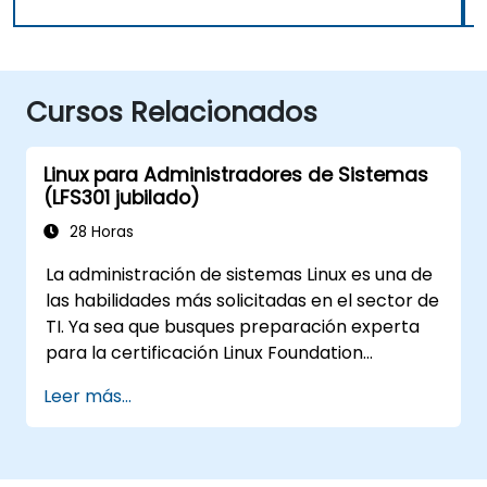
Cursos Relacionados
Linux para Administradores de Sistemas
(LFS301 jubilado)
28 Horas
La administración de sistemas Linux es una de
las habilidades más solicitadas en el sector de
TI. Ya sea que busques preparación experta
para la certificación Linux Foundation
Certified System Administration (LFCS),
Leer más...
necesites capacitación para comenzar una
nueva carrera en IT con Linux, cambiar de
otra plataforma a Linux, o simplemente
refrescar tus conocimientos como