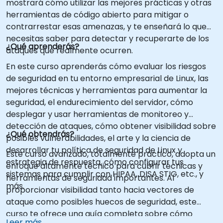
mostrará cómo utilizar las mejores prácticas y otras
herramientas de código abierto para mitigar o
contrarrestar esas amenazas, y te enseñará lo que
necesitas saber para detectar y recuperarte de los
¿Qué aprenderás?
ataques que realmente ocurren.
En este curso aprenderás cómo evaluar los riesgos
de seguridad en tu entorno empresarial de Linux, las
mejores técnicas y herramientas para aumentar la
seguridad, el endurecimiento del servidor, cómo
desplegar y usar herramientas de monitoreo y
detección de ataques, cómo obtener visibilidad sobre
¿Qué obtendrás?
posibles vulnerabilidades, el arte y la ciencia de
desarrollar tu política de seguridad de Linux y
Este curso avanzado, totalmente práctico, adopta un
estrategia de respuesta, cómo configurar tus
enfoque altamente técnico para cubrir técnicas y
sistemas para cumplir con HIPAA, DISA STIG, etc., y
herramientas de seguridad importantes. Al
más.
proporcionar visibilidad tanto hacia vectores de
ataque como posibles huecos de seguridad, este
curso te ofrece una guía completa sobre cómo
Leer más