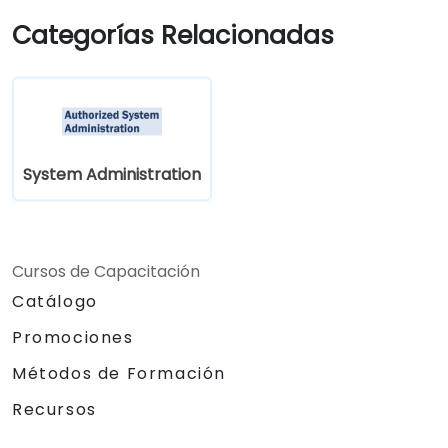
administrador de sistemas, este curso
Categorías Relacionadas
impartido por un instructor te enseñará lo
que necesitas saber.
System Administration
Cursos de Capacitación
Catálogo
Promociones
Métodos de Formación
Recursos