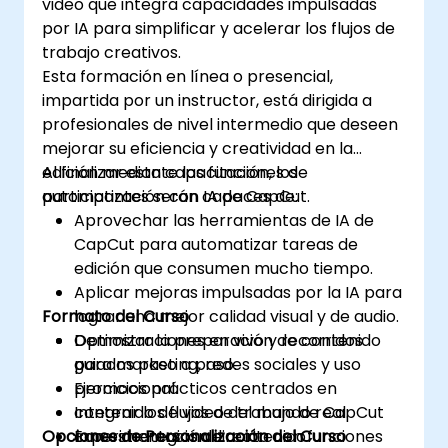
video que integra capacidades impulsadas
por IA para simplificar y acelerar los flujos de
trabajo creativos.
Esta formación en línea o presencial,
impartida por un instructor, está dirigida a
profesionales de nivel intermedio que deseen
mejorar su eficiencia y creatividad en la
edición mediante las funciones de
Al finalizar esta capacitación, los
automatización con IA de CapCut.
participantes serán capaces de:
Aprovechar las herramientas de IA de
CapCut para automatizar tareas de
edición que consumen mucho tiempo.
Aplicar mejoras impulsadas por la IA para
Formato del Curso
lograr una mejor calidad visual y de audio.
Optimizar la preparación de contenido
Demostraciones en vivo y recorridos
para marketing, redes sociales y uso
guiados paso a paso.
promocional.
Ejercicios prácticos centrados en
Integrar los flujos de trabajo de CapCut
contenido de video del mundo real.
Opciones de Personalización del Curso
con estrategias de contenido
Experimentación directa con funciones