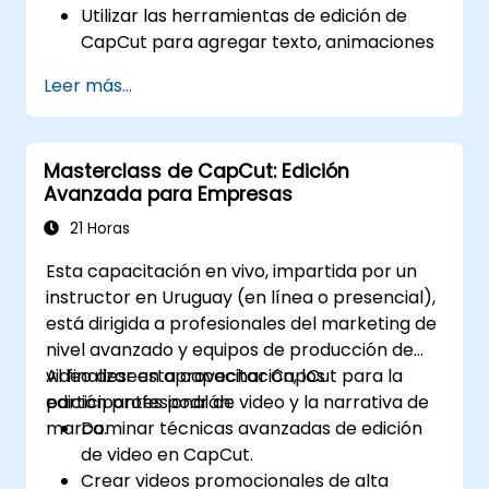
Utilizar las herramientas de edición de
CapCut para agregar texto, animaciones
y transiciones.
Leer más...
Mejorar las lecciones con efectos, música
de fondo y voz en off.
Optimizar los vídeos para distintas
Masterclass de CapCut: Edición
plataformas de aprendizaje electrónico
Avanzada para Empresas
(e-learning).
21 Horas
Esta capacitación en vivo, impartida por un
instructor en Uruguay (en línea o presencial),
está dirigida a profesionales del marketing de
nivel avanzado y equipos de producción de
video desean aprovechar CapCut para la
Al finalizar esta capacitación, los
edición profesional de video y la narrativa de
participantes podrán:
marca.
Dominar técnicas avanzadas de edición
de video en CapCut.
Crear videos promocionales de alta