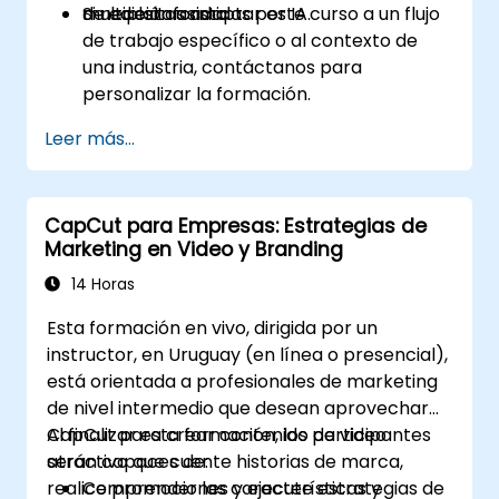
multiplataforma.
de edición asistidas por IA.
Si necesitas adaptar este curso a un flujo
de trabajo específico o al contexto de
una industria, contáctanos para
personalizar la formación.
Leer más...
CapCut para Empresas: Estrategias de
Marketing en Video y Branding
14 Horas
Esta formación en vivo, dirigida por un
instructor, en Uruguay (en línea o presencial),
está orientada a profesionales de marketing
de nivel intermedio que desean aprovechar
CapCut para crear contenido de video
Al finalizar esta formación, los participantes
atractivo que cuente historias de marca,
serán capaces de:
realice promociones y ejecute estrategias de
Comprender las características y