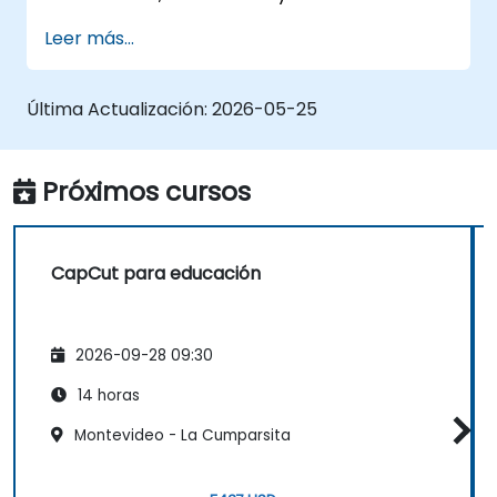
Añadir texto, música y animaciones para
Leer más...
crear contenido atractivo.
Exportar y optimizar vídeos para distintas
plataformas de redes sociales.
Última Actualización:
2026-05-25
Próximos cursos
CapCut para educación
2026-09-28 09:30
14 horas
Montevideo - La Cumparsita