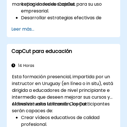
marketing en redes sociales.
capacidades de CapCut para su uso
empresarial.
Desarrollar estrategias efectivas de
marketing en video para aumentar el
Leer más...
reconocimiento de marca.
Utilizar CapCut para editar y mejorar
contenido de video comercial.
CapCut para educación
Optimizar videos para distintas
plataformas de redes sociales y
campañas publicitarias.
14 Horas
Esta formación presencial, impartida por un
instructor en Uruguay (en línea o in situ), está
dirigida a educadores de nivel principiante e
intermedio que deseen mejorar sus cursos y
clases virtuales utilizando CapCut.
Al finalizar esta formación, los participantes
serán capaces de:
Crear vídeos educativos de calidad
profesional.