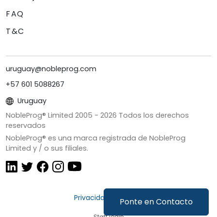
FAQ
T&C
uruguay@nobleprog.com
+57 601 5088267
Uruguay
NobleProg® Limited 2005 -
2026
Todos los derechos
reservados
NobleProg® es una marca registrada de NobleProg
Limited y / o sus filiales.
Privacidad y Cookies
Ponte en Contacto
Staff login