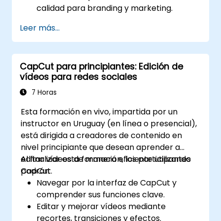
calidad para branding y marketing.
Aplicar gráficos en movimiento, efectos
Leer más...
visuales y transiciones.
Optimizar el contenido de video para
diversas plataformas de redes sociales.
CapCut para principiantes: Edición de
vídeos para redes sociales
7 Horas
Esta formación en vivo, impartida por un
instructor en Uruguay (en línea o presencial),
está dirigida a creadores de contenido en
nivel principiante que desean aprender a
editar vídeos de manera eficiente utilizando
Al finalizar esta formación, los participantes
CapCut.
podrán:
Navegar por la interfaz de CapCut y
comprender sus funciones clave.
Editar y mejorar vídeos mediante
recortes, transiciones y efectos.