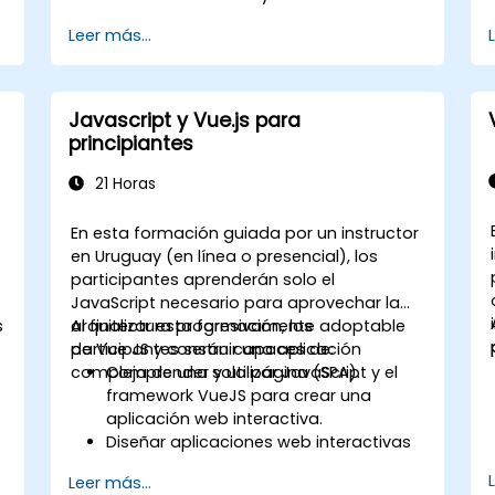
Crear una aplicación backend con
Leer más...
Firebase.
Javascript y Vue.js para
principiantes
21 Horas
En esta formación guiada por un instructor
en Uruguay (en línea o presencial), los
participantes aprenderán solo el
JavaScript necesario para aprovechar la
s
arquitectura progresivamente adoptable
Al finalizar esta formación, los
de Vue JS y construir una aplicación
participantes serán capaces de:
compleja de una sola página (SPA).
Comprender y utilizar JavaScript y el
framework VueJS para crear una
aplicación web interactiva.
Diseñar aplicaciones web interactivas
que reaccionen eficientemente a los
Leer más...
eventos del usuario.