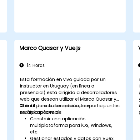
.
Marco Quasar y Vue.js
14 Horas
Esta formación en vivo guiada por un
instructor en Uruguay (en línea o
presencial) está dirigida a desarrolladores
web que desean utilizar el Marco Quasar y
Vue JS para crear aplicaciones
Al final de esta formación, los participantes
multiplataforma.
serán capaces de:
Construir una aplicación
multiplataforma para iOS, Windows,
etc.
Gestionar estados y datos con Vuex.