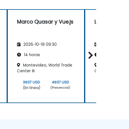
Marco Quasar y Vue.js
Laravel y Vue.
2026-10-19 09:30
2026-11-02 09
14 horas
14 horas
Montevideo, World Trade
Montevideo - 
Center III
Cumparsita
3937 USD
4937 USD
3937 USD
(En línea)
(En línea)
(Presencial)