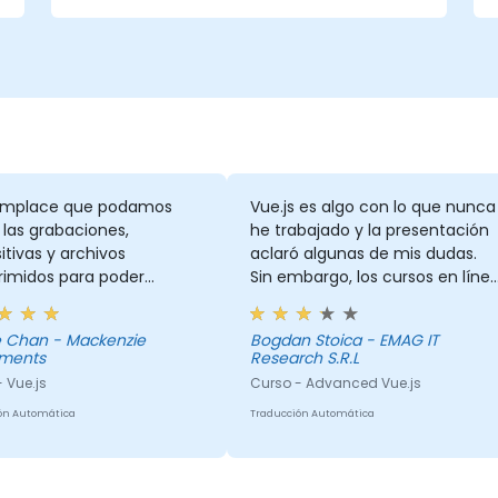
Escribir código modular y reutilizable.
Progresar gradualmente una vista
hacia una aplicación completa de una
sola página.
mplace que podamos
Vue.js es algo con lo que nunca
r las grabaciones,
he trabajado y la presentación
itivas y archivos
aclaró algunas de mis dudas.
imidos para poder
Sin embargo, los cursos en líne
ltarlos cuando sea
no son eficientes para adquirir
rio. David explicó los
conocimientos.
 Chan - Mackenzie
Bogdan Stoica - EMAG IT
ptos de manera clara y
tments
Research S.R.L
responder a nuestras
 Vue.js
Curso - Advanced Vue.js
ntas. Era muy conocedor
ema.
ón Automática
Traducción Automática