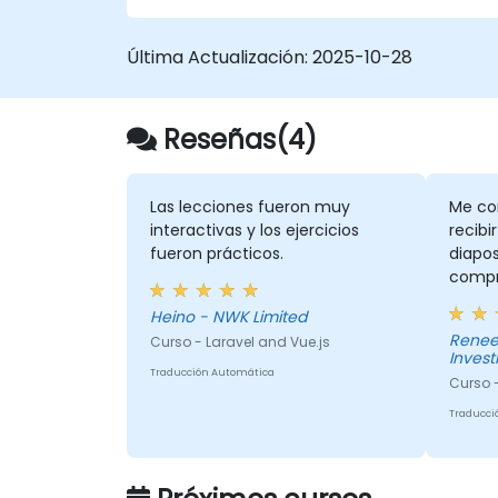
Escribir código modular y reutilizable.
Progresar progresivamente una vista
Última Actualización:
2025-10-28
hasta convertirla en una aplicación
completa de página única.
Integrar VueJS en una página web
Reseñas(4)
existente.
Utilizar el ecosistema de Vue para
extender las capacidades del marco
de trabajo.
Las lecciones fueron muy
Me co
interactivas y los ejercicios
recibi
fueron prácticos.
diapos
compr
consu
Heino - NWK Limited
necesa
Renee
Curso - Laravel and Vue.js
conce
Inves
pudo 
Traducción Automática
Curso -
pregu
del t
Traducci