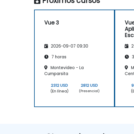
Próximos cursos
Vue 3
Vue
Apl
Esc
Opt
2026-09-07 09:30
2
7 horas
3
Montevideo - La
M
Cumparsita
Cente
2312 USD
2812 USD
9
(En línea)
(
(Presencial)