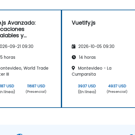
.js Avanzado:
Vuetify.js
icaciones
alables y
imización
026-09-21 09:30
2026-10-05 09:30
5 horas
14 horas
ontevideo, World Trade
Montevideo - La
r III
Cumparsita
187 USD
11687 USD
3937 USD
4937 USD
En línea)
(En línea)
(Presencial)
(Presencial)