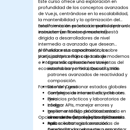
Este curso ofrece una exploración en
profundidad de los conceptos avanzados
de Vue.js, centrándose en la escalabilidad,
la mantenibilidad y la optimización del
rendimiento en escenarios reales dentro d
Esta formación práctica impartida por un
ecosistemas frontend modernos.
instructor (en línea o presencial) está
dirigida a desarrolladores de nivel
intermedio a avanzado que desean
profundizar sus conocimientos sobre
Al finalizar esta capacitación, los
Vue.js, adoptar flujos de trabajo modernos
participantes serán capaces de:
e integrar eficazmente herramientas del
Construir aplicaciones Vue.js
ecosistema como Pinia, Quasar y Vite.
escalables y modulares utilizando
patrones avanzados de reactividad y
composición.
Formato del Curso
Diseñar y gestionar estados globales
complejos de manera eficiente con
Conferencias interactivas y debates.
Pinia.
Ejercicios prácticos y laboratorios de
Integrar APIs, manejar errores y
código.
gestionar el flujo de datos entre
Implementación práctica basada en
Opciones de Personalización del Curso
almacenes (stores) y componentes.
escenarios de proyectos del mundo
Aplicar estrategias avanzadas de
real.
Para solicitar una formación
TypeScript y pruebas para garantizar
personalizada para este curso, por