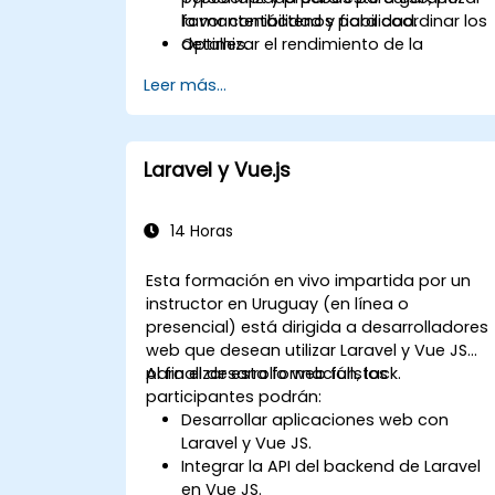
la mantenibilidad y fiabilidad.
favor contáctenos para coordinar los
Optimizar el rendimiento de la
detalles.
compilación, los flujos de trabajo de
Leer más...
CI/CD y los despliegues en producción
Laravel y Vue.js
14 Horas
Esta formación en vivo impartida por un
instructor en Uruguay (en línea o
presencial) está dirigida a desarrolladores
web que desean utilizar Laravel y Vue JS
para el desarrollo web fullstack.
Al finalizar esta formación, los
participantes podrán:
Desarrollar aplicaciones web con
Laravel y Vue JS.
Integrar la API del backend de Laravel
en Vue JS.