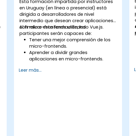
Esta formación impartida por instructores
en Uruguay (en línea o presencial) está
dirigida a desarrolladores de nivel
intermedio que desean crear aplicaciones
e
con micro-frontends utilizando Vue.js.
Al finalizar esta formación, los
participantes serán capaces de:
Tener una mejor comprensión de los
micro-frontends.
Aprender a dividir grandes
aplicaciones en micro-frontends.
Implementar micro-frontends
Leer más...
utilizando diferentes enfoques.
Crear aplicaciones con micro-
frontends usando Vue.js.