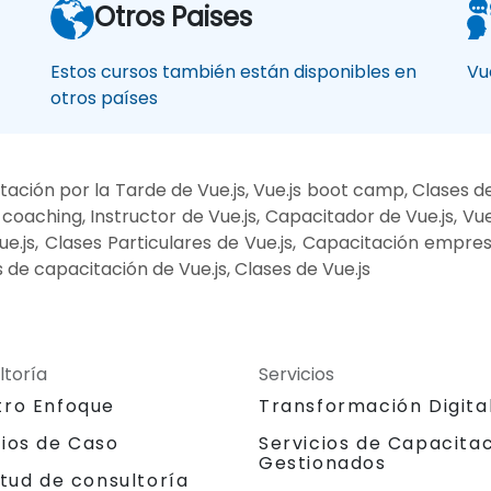
Otros Paises
Estos cursos también están disponibles en
Vu
otros países
tación por la Tarde de Vue.js, Vue.js boot camp, Clases d
js coaching, Instructor de Vue.js, Capacitador de Vue.js, V
 Vue.js, Clases Particulares de Vue.js, Capacitación empr
s de capacitación de Vue.js, Clases de Vue.js
ltoría
Servicios
tro Enfoque
Transformación Digita
dios de Caso
Servicios de Capacita
Gestionados
itud de consultoría