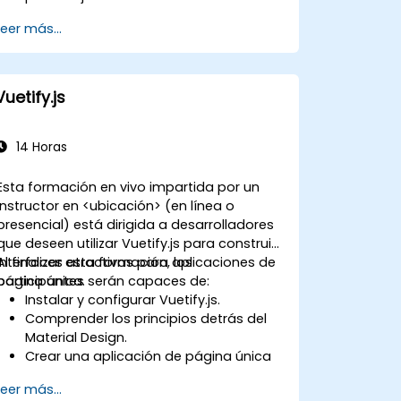
aplicaciones.
Leer más...
Probar y utilizar Vue 3 para construir
aplicaciones mantenibles y confiables.
Vuetify.js
14 Horas
Esta formación en vivo impartida por un
instructor en <ubicación> (en línea o
presencial) está dirigida a desarrolladores
que deseen utilizar Vuetify.js para construir
interfaces atractivas para aplicaciones de
Al finalizar esta formación, los
página única.
participantes serán capaces de:
Instalar y configurar Vuetify.js.
Comprender los principios detrás del
Material Design.
Crear una aplicación de página única
con una interfaz avanzada utilizando
Leer más...
Vue.js y Vuetify.js.