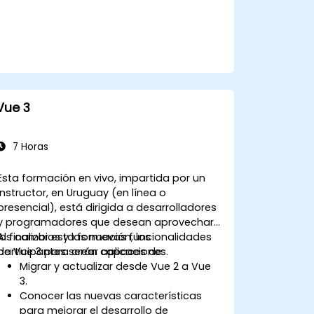
Vue 3
7 Horas
Esta formación en vivo, impartida por un
instructor, en Uruguay (en línea o
presencial), está dirigida a desarrolladores
y programadores que desean aprovechar
los cambios y las nuevas funcionalidades
Al finalizar esta formación, los
de Vue 3 para crear aplicaciones.
participantes serán capaces de:
Migrar y actualizar desde Vue 2 a Vue
3.
Conocer las nuevas características
para mejorar el desarrollo de