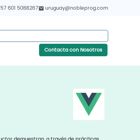
57 601 5088267
uruguay@nobleprog.com
Contacta con Nosotros
ructor demuestran, a través de prácticas