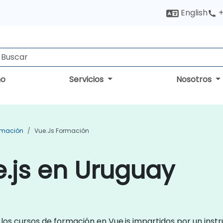
English
+
no
Servicios
Nosotros
rmación
Vue.js Formación
.js en Uruguay
los cursos de formación en Vue.js impartidos por un inst