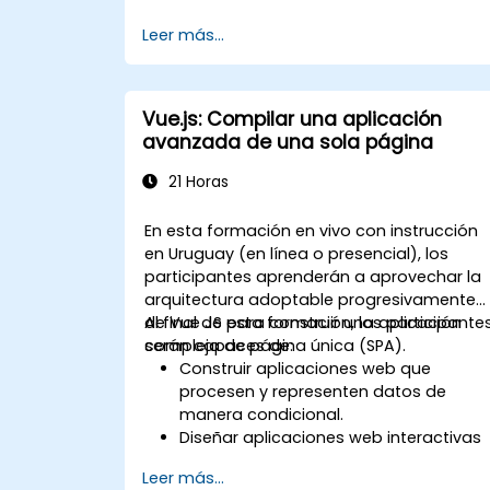
Implementar (desplegar) una
Leer más...
aplicación de Laravel.
Vue.js: Compilar una aplicación
avanzada de una sola página
21 Horas
En esta formación en vivo con instrucción
en Uruguay (en línea o presencial), los
participantes aprenderán a aprovechar la
arquitectura adoptable progresivamente
de Vue JS para construir una aplicación
Al final de esta formación, los participante
compleja de página única (SPA).
serán capaces de:
Construir aplicaciones web que
procesen y representen datos de
manera condicional.
Diseñar aplicaciones web interactivas
que reaccionen eficientemente ante
Leer más...
eventos del usuario.