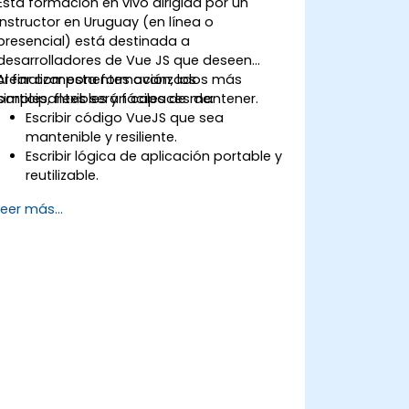
Esta formación en vivo dirigida por un
instructor en Uruguay (en línea o
presencial) está destinada a
desarrolladores de Vue JS que deseen
crear componentes avanzados más
Al finalizar esta formación, los
simples, flexibles y fáciles de mantener.
participantes serán capaces de:
Escribir código VueJS que sea
mantenible y resiliente.
Escribir lógica de aplicación portable y
reutilizable.
Crear componentes y widgets
Leer más...
personalizados evitando la
complejidad innecesaria.