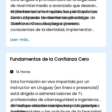
de nivel intermedio a avanzado que desean
implementar una Arquitectura de Confianza
Al finalizar esta formación, los participantes
Cero utilizando herramientas de código
serán capaces de diseñar arquitecturas de
abierto e infraestructura soberana.
Confianza Cero, desplegar proxies
conscientes de la identidad, implementar
autenticación dinámica, asegurar
Leer más...
microservicios con service mesh y
monitorear las políticas de Confianza Cero.
Fundamentos de la Confianza Cero
14 Horas
Esta formación en vivo impartida por un
instructor en Uruguay (en línea o presencial)
está dirigida a administradores de TI,
profesionales de ciberseguridad e ingenieros
de red que desean comprender los principios
Al finalizar esta formación, los participantes
fundamentales y las prácticas de la Seguridad
podrán: