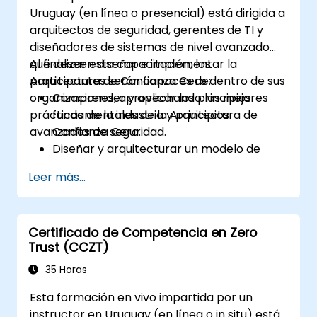
Uruguay (en línea o presencial) está dirigida a
arquitectos de seguridad, gerentes de TI y
diseñadores de sistemas de nivel avanzado
que deseen diseñar e implementar la
Al finalizar esta capacitación, los
Arquitectura de Confianza Cero dentro de sus
participantes serán capaces de:
organizaciones, aprovechando las mejores
Comprender y aplicar los principios
prácticas de la industria y principios
fundamentales de la Arquitectura de
avanzados de seguridad.
Confianza Cero.
Diseñar y arquitecturar un modelo de
Confianza Cero para una organización.
Leer más...
Aprovechar la segmentación, la gestión
de identidades y accesos (IAM) y las
políticas de mínimo privilegio en el diseño
Certificado de Competencia en Zero
de Confianza Cero.
Trust (CCZT)
Implementar medidas de seguridad
centradas en la verificación, la
35 Horas
supervisión y el menor privilegio.
Esta formación en vivo impartida por un
Evaluar y mitigar los riesgos asociados
instructor en Uruguay (en línea o in situ) está