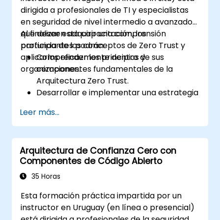
con los modelos tradicionales de
dirigida a profesionales de TI y especialistas
seguridad perimetral.
en seguridad de nivel intermedio a avanzado
que deseen adquirir una comprensión
Al finalizar esta capacitación, los
profunda de los conceptos de Zero Trust y
participantes podrán:
aplicarlos eficazmente dentro de sus
Comprender los principios y
organizaciones.
componentes fundamentales de la
Arquitectura Zero Trust.
Desarrollar e implementar una estrategia
de Zero Trust adaptada a las necesidades
Leer más...
de su organización.
Planificar y ejecutar el despliegue de
soluciones de Zero Trust.
Arquitectura de Confianza Cero con
Aprovechar las tecnologías de Perímetro
Componentes de Código Abierto
Definido por Software (SDP) para mejorar
la seguridad.
35 Horas
Aplicar las mejores prácticas para
Esta formación práctica impartida por un
mantener y evolucionar un entorno Zero
instructor en Uruguay (en línea o presencial)
Trust.
está dirigida a profesionales de la seguridad