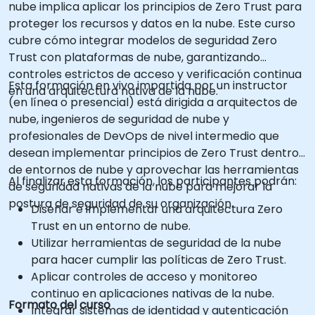
nube implica aplicar los principios de Zero Trust para
proteger los recursos y datos en la nube. Este curso
cubre cómo integrar modelos de seguridad Zero
Trust con plataformas de nube, garantizando
controles estrictos de acceso y verificación continua
Esta formación en vivo impartida por un instructor
en una arquitectura nativa de la nube.
(en línea o presencial) está dirigida a arquitectos de
nube, ingenieros de seguridad de nube y
profesionales de DevOps de nivel intermedio que
desean implementar principios de Zero Trust dentro
de entornos de nube y aprovechar las herramientas
Al finalizar esta formación, los participantes podrán:
de seguridad nativas de la nube para mejorar la
postura de seguridad de su organización.
Diseñar e implementar una arquitectura Zero
Trust en un entorno de nube.
Utilizar herramientas de seguridad de la nube
para hacer cumplir las políticas de Zero Trust.
Aplicar controles de acceso y monitoreo
continuo en aplicaciones nativas de la nube.
Formato del curso
Integrar sistemas de identidad y autenticación