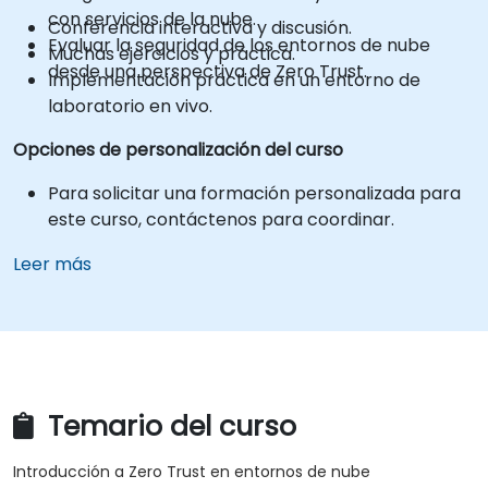
con servicios de la nube.
Conferencia interactiva y discusión.
Evaluar la seguridad de los entornos de nube
Muchas ejercicios y práctica.
desde una perspectiva de Zero Trust.
Implementación práctica en un entorno de
laboratorio en vivo.
Opciones de personalización del curso
Para solicitar una formación personalizada para
este curso, contáctenos para coordinar.
Leer más
Temario del curso
Introducción a Zero Trust en entornos de nube