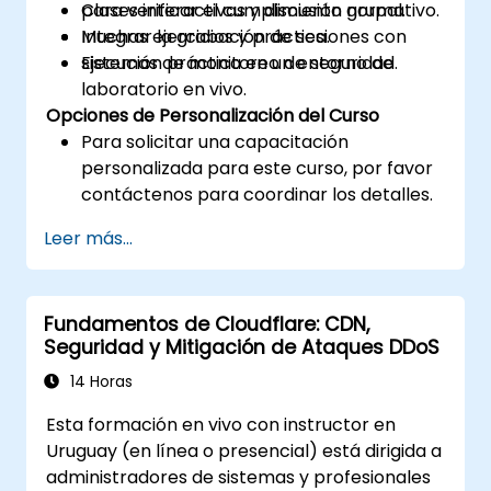
para verificar el cumplimiento normativo.
Clases interactivas y discusión grupal.
Integrar la grabación de sesiones con
Muchas ejercicios y práctica.
sistemas de monitoreo de seguridad.
Ejecución práctica en un entorno de
laboratorio en vivo.
Opciones de Personalización del Curso
Para solicitar una capacitación
personalizada para este curso, por favor
contáctenos para coordinar los detalles.
Leer más...
Fundamentos de Cloudflare: CDN,
Seguridad y Mitigación de Ataques DDoS
14 Horas
Esta formación en vivo con instructor en
Uruguay (en línea o presencial) está dirigida a
administradores de sistemas y profesionales