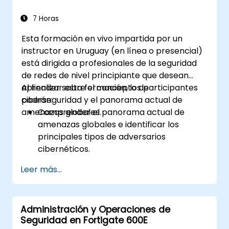
7 Horas
Esta formación en vivo impartida por un
instructor en Uruguay (en línea o presencial)
está dirigida a profesionales de la seguridad
de redes de nivel principiante que desean
aprender sobre el concepto de
Al finalizar esta formación, los participantes
ciberseguridad y el panorama actual de
podrán:
amenazas globales.
Comprender el panorama actual de
amenazas globales e identificar los
principales tipos de adversarios
cibernéticos.
Reconocer los tipos principales de
Leer más...
malware y la mecánica de los ataques
cibernéticos.
Entender los fundamentos de la
Administración y Operaciones de
seguridad de redes y la importancia de un
Seguridad en Fortigate 600E
enfoque de seguridad en capas.