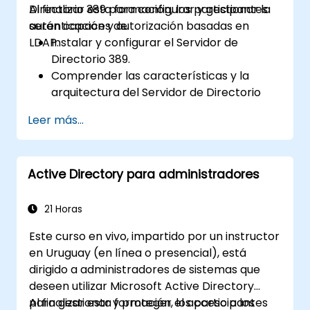
Directorio 389 para configurar y gestionar la
Al finalizar esta formación, los participantes
autenticación y autorización basadas en
serán capaces de:
LDAP.
Instalar y configurar el Servidor de
Directorio 389.
Comprender las características y la
arquitectura del Servidor de Directorio
389.
Leer más...
Aprender a configurar el servidor de
directorio utilizando la consola web y la
CLI.
Active Directory para administradores
Configurar y monitorizar la replicación
para garantizar alta disponibilidad y
equilibrio de carga.
21 Horas
Gestionar la autenticación LDAP
Este curso en vivo, impartido por un instructor
mediante SSSD para obtener un
en Uruguay (en línea o presencial), está
rendimiento más rápido.
dirigido a administradores de sistemas que
Integrar el Servidor de Directorio 389 con
deseen utilizar Microsoft Active Directory
Microsoft Active Directory.
para gestionar y proteger el acceso a los
Al finalizar esta formación, los participantes