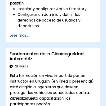
datos.
podrán:
Instalar y configurar Active Directory.
Configurar un dominio y definir los
derechos de acceso de usuarios y
dispositivos.
Gestionar usuarios y máquinas mediante
Leer más...
Directivas de grupo.
Controlar el acceso a servidores de
archivos.
Fundamentos de la Ciberseguridad
Implementar un Servicio de certificados y
Automotriz
gestionar certificados.
Implementar y gestionar servicios como
21 Horas
cifrado, certificados y autenticación.
Esta formación en vivo, impartida por un
instructor en Uruguay (en línea o presencial),
está dirigida a ingenieros que deseen
proteger los vehículos conectados contra
ciberataques.
Al finalizar esta capacitación, los
participantes podrán: