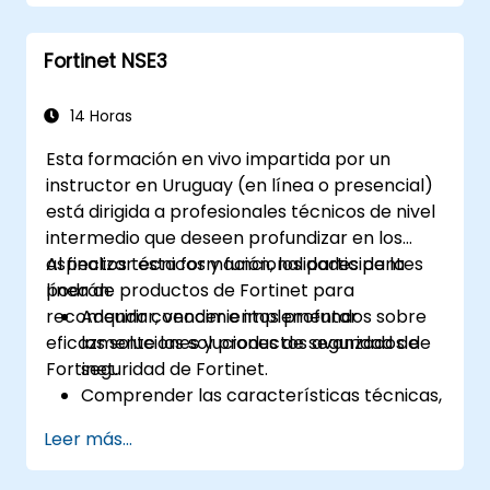
avanzadas de seguridad.
Desplegar y gestionar medidas
Fortinet NSE3
avanzadas de seguridad como IPS,
antivirus, filtrado web y gestión de
amenazas.
14 Horas
Monitorear las actividades de red,
Esta formación en vivo impartida por un
analizar registros y generar informes
instructor en Uruguay (en línea o presencial)
para auditoría y cumplimiento.
está dirigida a profesionales técnicos de nivel
intermedio que deseen profundizar en los
aspectos técnicos y funcionalidades de la
Al finalizar esta formación, los participantes
línea de productos de Fortinet para
podrán:
recomendar, vender e implementar
Adquirir conocimientos profundos sobre
eficazmente las soluciones de seguridad de
las soluciones y productos avanzados de
Fortinet.
seguridad de Fortinet.
Comprender las características técnicas,
beneficios y escenarios de
Leer más...
implementación de cada producto
principal de Fortinet.