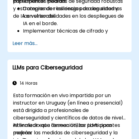
implementar medidas de seguridad robustas
participantes podrán:
y estrategias de resiliencia para los sistemas
Comprender los riesgos de seguridad y
de IA en el borde.
las vulnerabilidades en los despliegues de
IA en el borde.
Implementar técnicas de cifrado y
autenticación para la protección de
Leer más...
datos.
Diseñar arquitecturas resilientes de IA en
el borde capaces de resistir amenazas
LLMs para Ciberseguridad
cibernéticas.
Aplicar estrategias seguras de despliegue
de modelos de IA en entornos periféricos.
14 Horas
Esta formación en vivo impartida por un
instructor en Uruguay (en línea o presencial)
está dirigida a profesionales de
ciberseguridad y científicos de datos de nivel
intermedio que deseen utilizar LLMs para
Al finalizar esta formación, los participantes
mejorar las medidas de ciberseguridad y la
podrán: