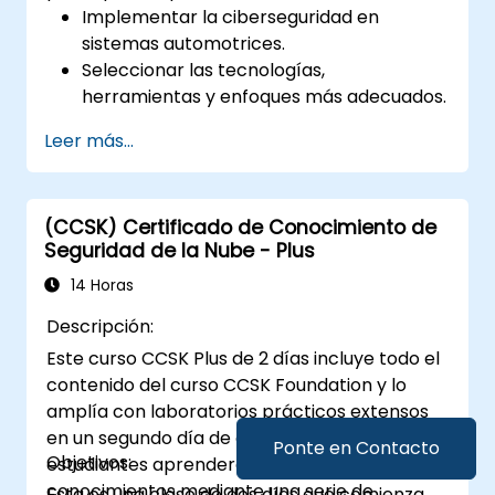
Implementar la ciberseguridad en
sistemas automotrices.
Seleccionar las tecnologías,
herramientas y enfoques más adecuados.
Leer más...
(CCSK) Certificado de Conocimiento de
Seguridad de la Nube - Plus
14 Horas
Descripción:
Este curso CCSK Plus de 2 días incluye todo el
contenido del curso CCSK Foundation y lo
amplía con laboratorios prácticos extensos
en un segundo día de capacitación. Los
Ponte en Contacto
Objetivos:
estudiantes aprenderán a aplicar sus
conocimientos mediante una serie de
Esta es una clase de dos días que comienza