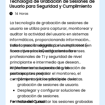
Tecnología de Grabación de Sesiones de
Usuario para Seguridad y Cumplimiento
14 Horas
La tecnología de grabación de sesiones de
usuario se utiliza para capturar, monitorear y
auditar la actividad del usuario en sistemas
informáticos, proporcionando información
valiosa para la seguridad, el cumplimiento
Esta formación dirigida por un instructor (en
normativo y las investigaciones forenses.
línea o presencial) está orientada a
profesionales de TI y seguridad de nivel
principiante e intermedio que desean
implementar soluciones de grabación de
Al finalizar esta capacitación, los
sesiones para mejorar el monitoreo, el
participantes podrán:
cumplimiento y la rendición de cuentas.
Comprender los principios de la
grabación de sesiones de usuario.
Desplegar y configurar soluciones de
grabación de sesiones.
Formato del Curso
Anализar y auditar las sesiones grabadas