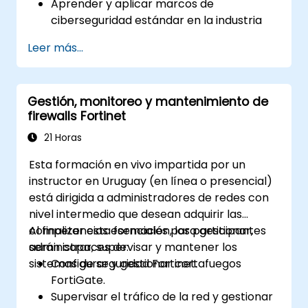
Aprender y aplicar marcos de
ciberseguridad estándar en la industria
(por ejemplo, NIST, ISO/IEC 27001) y
Leer más...
mejores prácticas para mejorar la
postura de seguridad de su organización.
Implementar medidas eficaces de
Gestión, monitoreo y mantenimiento de
seguridad de red, incluida la configuración
firewalls Fortinet
de firewalls, VPNs, sistemas IDS/IPS y el
uso de técnicas de cifrado para proteger
21 Horas
datos en reposo y en tránsito.
Esta formación en vivo impartida por un
Identificar, analizar y responder a
instructor en Uruguay (en línea o presencial)
incidentes de ciberseguridad utilizando
está dirigida a administradores de redes con
inteligencia contra amenazas,
nivel intermedio que desean adquirir las
herramientas SIEM y planes de respuesta
competencias esenciales para gestionar,
Al finalizar esta formación, los participantes
a incidentes.
administrar, supervisar y mantener los
serán capaces de:
sistemas de seguridad Fortinet.
Configurar y gestionar cortafuegos
FortiGate.
Supervisar el tráfico de la red y gestionar