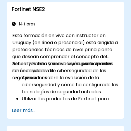
Configurar, gestionar y solucionar
Fortinet NSE2
problemas de las soluciones Fortinet en
entornos diversos.
Aplicar los productos de Fortinet para
14 Horas
abordar desafíos y requisitos de
Esta formación en vivo con instructor en
seguridad complejos.
Uruguay (en línea o presencial) está dirigida a
profesionales técnicos de nivel principiante
que desean comprender el concepto del
Security Fabric y su evolución para atender
Al finalizar esta formación, los participantes
las necesidades de ciberseguridad de las
serán capaces de:
organizaciones.
Aprender sobre la evolución de la
ciberseguridad y cómo ha configurado las
tecnologías de seguridad actuales.
Utilizar los productos de Fortinet para
protegerse contra tipos específicos de
Leer más...
amenazas y ataques cibernéticos.
Comprender las capacidades de
integración y automatización de las