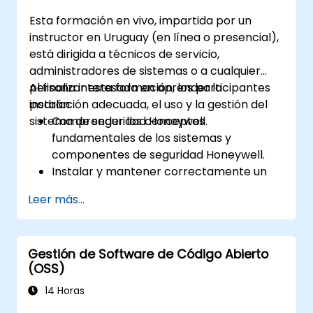
autenticación de usuarios, antivirus, IPS
Esta formación en vivo, impartida por un
(Sistema de Prevención de Intrusiones),
instructor en Uruguay (en línea o presencial),
filtrado web y capacidades antimalware
está dirigida a técnicos de servicio,
para protegerse contra una variedad de
administradores de sistemas o a cualquier
amenazas a la red.
persona interesada en aprender la
Al finalizar esta formación, los participantes
Diagnosticar problemas comunes en
instalación adecuada, el uso y la gestión del
podrán:
configuraciones HA y gestionar
sistema de seguridad Honeywell.
Comprender los conceptos
eficazmente entornos de Alta
fundamentales de los sistemas y
Disponibilidad.
componentes de seguridad Honeywell.
Instalar y mantener correctamente un
sistema de seguridad Honeywell.
Leer más...
Utilizar las herramientas de
mantenimiento y el suite de gestión de
Honeywell para controlar un sistema de
Gestión de Software de Código Abierto
seguridad.
(OSS)
14 Horas