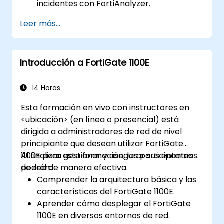
incidentes con FortiAnalyzer.
Automatizar tareas y gestionar políticas
Leer más...
a través de FortiManager.
Aplicar estrategias de mantenimiento
preventivo y diagnosticar problemas de
Introducción a FortiGate 1100E
red.
14 Horas
Esta formación en vivo con instructores en
<ubicación> (en línea o presencial) está
dirigida a administradores de red de nivel
principiante que desean utilizar FortiGate
1100E para gestionar y asegurar sus entornos
Al finalizar esta formación, los participantes
de red de manera efectiva.
podrán:
Comprender la arquitectura básica y las
características del FortiGate 1100E.
Aprender cómo desplegar el FortiGate
1100E en diversos entornos de red.