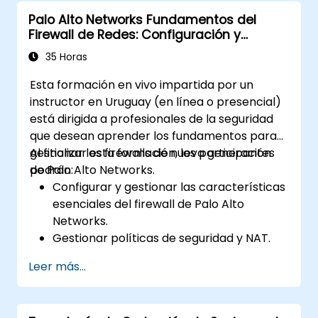
Palo Alto Networks Fundamentos del
Firewall de Redes: Configuración y
Gestión
35 Horas
Esta formación en vivo impartida por un
instructor en Uruguay (en línea o presencial)
está dirigida a profesionales de la seguridad
que desean aprender los fundamentos para
gestionar los firewalls de nueva generación
Al finalizar esta formación, los participantes
de Palo Alto Networks.
podrán:
Configurar y gestionar las características
esenciales del firewall de Palo Alto
Networks.
Gestionar políticas de seguridad y NAT.
Gestionar estrategias de prevención de
Leer más...
amenazas.
Monitorear amenazas y tráfico de red.