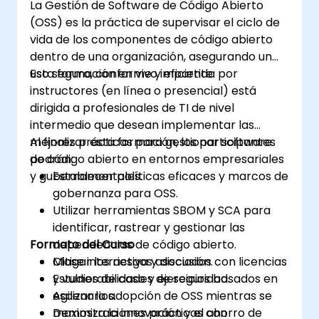
La Gestión de Software de Código Abierto
(OSS) es la práctica de supervisar el ciclo de
vida de los componentes de código abierto
dentro de una organización, asegurando un
uso seguro, conforme y eficiente.
Esta formación en vivo impartida por
instructores (en línea o presencial) está
dirigida a profesionales de TI de nivel
intermedio que desean implementar las
mejores prácticas para gestionar software
Al finalizar esta formación, los participantes
de código abierto en entornos empresariales
podrán:
y gubernamentales.
Establecer políticas eficaces y marcos de
gobernanza para OSS.
Utilizar herramientas SBOM y SCA para
identificar, rastrear y gestionar las
Formato del Curso
dependencias de código abierto.
Mitigar los riesgos asociados con licencias
Clase interactiva y discusión.
y vulnerabilidades de seguridad.
Estudios de caso y ejercicios basados en
Agilizar la adopción de OSS mientras se
escenarios.
maximiza la innovación y el ahorro de
Demostraciones prácticas con