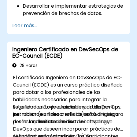
Desarrollar e implementar estrategias de
prevención de brechas de datos.
Establecer un plan de respuesta ante
Leer más...
incidentes para contener y mitigar las
brechas.
Realizar investigaciones forenses y
Ingeniero Certificado en DevSecOps de
evaluar el impacto de las brechas.
EC-Council (ECDE)
Cumplir con los requisitos legales y
regulatorios para la notificación de
28 Horas
brechas.
El certificado Ingeniero en DevSecOps de EC-
Recuperarse de las brechas de datos y
Council (ECDE) es un curso práctico diseñado
fortalecer la postura de seguridad.
para dotar a los profesionales de las
habilidades necesarias para integrar la
seguridad en todo el ciclo de vida de DevOps,
Esta formación presencial impartida por un
permitiendo un desarrollo de software seguro
instructor (en línea o en sitio) está dirigida a
desde la planificación hasta el despliegue.
profesionales intermedios de software y
DevOps que deseen incorporar prácticas de
seguridad en las pipelines CI/CD,
Al finalizar esta formación, los participantes