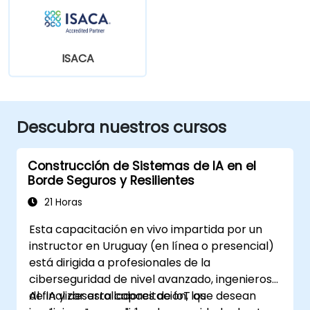
ISACA
Descubra nuestros cursos
Construcción de Sistemas de IA en el
Borde Seguros y Resilientes
21 Horas
Esta capacitación en vivo impartida por un
instructor en Uruguay (en línea o presencial)
está dirigida a profesionales de la
ciberseguridad de nivel avanzado, ingenieros
de IA y desarrolladores de IoT que desean
Al finalizar esta capacitación, los