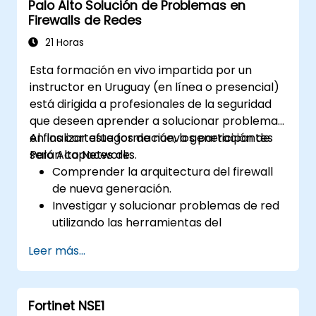
Palo Alto Solución de Problemas en
soluciones de Fortinet para brindar una
Firewalls de Redes
respuesta coordinada ante incidentes
cibernéticos.
21 Horas
Esta formación en vivo impartida por un
instructor en Uruguay (en línea o presencial)
está dirigida a profesionales de la seguridad
que deseen aprender a solucionar problemas
en los cortafuegos de nueva generación de
Al finalizar esta formación, los participantes
Palo Alto Networks.
serán capaces de:
Comprender la arquitectura del firewall
de nueva generación.
Investigar y solucionar problemas de red
utilizando las herramientas del
cortafuegos.
Leer más...
Analizar registros avanzados para
resolver escenarios de la vida real.
Fortinet NSE1