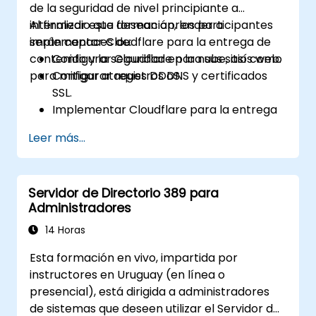
de la seguridad de nivel principiante a
intermedio que desean aprender a
Al finalizar esta formación, los participantes
implementar Cloudflare para la entrega de
serán capaces de:
contenido y la seguridad en la nube, así como
Configurar Cloudflare para sus sitios web.
para mitigar ataques DDoS.
Configurar registros DNS y certificados
SSL.
Implementar Cloudflare para la entrega
de contenido y el almacenamiento en
Leer más...
caché.
Proteger sus sitios web contra ataques
DDoS.
Servidor de Directorio 389 para
Implementar reglas de firewall para
Administradores
restringir el tráfico hacia sus sitios web.
14 Horas
Esta formación en vivo, impartida por
instructores en Uruguay (en línea o
presencial), está dirigida a administradores
de sistemas que deseen utilizar el Servidor de