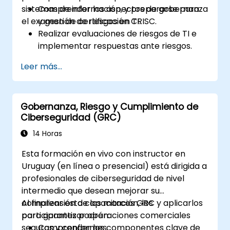
sistemas de información, y prepararse para
Comprender los aspectos de gobernanza
el examen de certificación CRISC.
y gestión de riesgos en TI.
Realizar evaluaciones de riesgos de TI e
implementar respuestas ante riesgos.
Diseñar e implementar controles de
Leer más...
sistemas de información.
Prepararse eficazmente para el examen
de certificación CRISC.
Gobernanza, Riesgo y Cumplimiento de
Ciberseguridad (GRC)
14 Horas
Esta formación en vivo con instructor en
Uruguay (en línea o presencial) está dirigida a
profesionales de ciberseguridad de nivel
intermedio que desean mejorar su
comprensión de los marcos GRC y aplicarlos
Al finalizar esta capacitación, los
para garantizar operaciones comerciales
participantes podrán:
seguras y conformes.
Comprender los componentes clave de