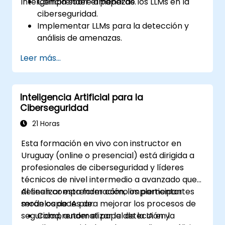
inteligencia sobre amenazas.
Comprender el papel de los LLMs en la
ciberseguridad.
Implementar LLMs para la detección y
análisis de amenazas.
Utilizar LLMs para la automatización de la
Leer más...
seguridad y la respuesta a incidentes.
Integrar LLMs con la infraestructura de
seguridad existente.
Inteligencia Artificial para la
Ciberseguridad
21 Horas
Esta formación en vivo con instructor en
Uruguay (online o presencial) está dirigida a
profesionales de ciberseguridad y líderes
técnicos de nivel intermedio a avanzado que
deseen comprender cómo implementar
Al finalizar esta formación, los participantes
modelos de IA para mejorar los procesos de
serán capaces de:
seguridad, automatizar la detección y
Comprender el papel de la IA en la