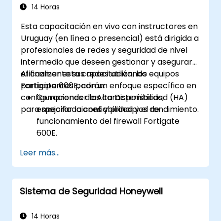
Conocer la Security Fabric de Fortinet y
14 Horas
cómo aborda los desafíos modernos de
Esta capacitación en vivo con instructores en
ciberseguridad.
Uruguay (en línea o presencial) está dirigida a
profesionales de redes y seguridad de nivel
intermedio que deseen gestionar y asegurar
eficazmente sus redes utilizando equipos
Al finalizar esta capacitación, los
Fortigate 600E, con un enfoque específico en
participantes podrán:
configuraciones de Alta Disponibilidad (HA)
Comprender las características,
para mejorar la confiabilidad y el rendimiento.
especificaciones y principios de
funcionamiento del firewall Fortigate
600E.
Realizar la configuración inicial del
Leer más...
Fortigate 600E, incluidas tareas básicas
como el establecimiento de interfaces,
enrutamiento y políticas de firewall
Sistema de Seguridad Honeywell
iniciales.
Configurar y gestionar funciones
avanzadas de seguridad, como SSL VPN,
14 Horas