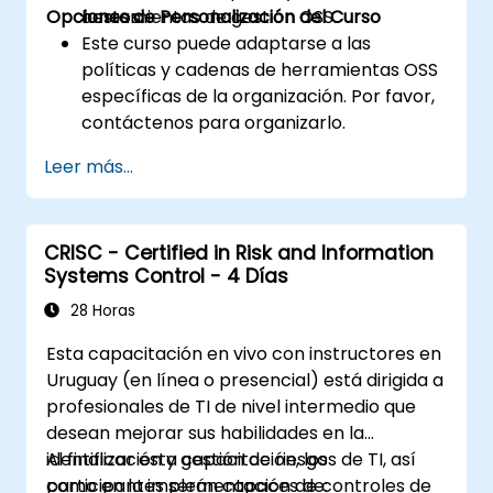
Opciones de Personalización del Curso
costos.
herramientas de gestión OSS.
Este curso puede adaptarse a las
políticas y cadenas de herramientas OSS
específicas de la organización. Por favor,
contáctenos para organizarlo.
Leer más...
CRISC - Certified in Risk and Information
Systems Control - 4 Días
28 Horas
Esta capacitación en vivo con instructores en
Uruguay (en línea o presencial) está dirigida a
profesionales de TI de nivel intermedio que
desean mejorar sus habilidades en la
identificación y gestión de riesgos de TI, así
Al finalizar esta capacitación, los
como en la implementación de controles de
participantes serán capaces de: