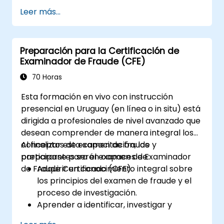
Adquirir experiencia práctica con tareas
Leer más...
básicas de configuración y gestión.
Comprender las políticas de seguridad,
NAT y VPNs.
Preparación para la Certificación de
Aprender a monitorear y mantener el
Examinador de Fraude (CFE)
FortiGate 1100E.
70 Horas
Esta formación en vivo con instrucción
presencial en Uruguay (en línea o in situ) está
dirigida a profesionales de nivel avanzado que
desean comprender de manera integral los
conceptos de examen de fraude y
Al finalizar esta capacitación, los
prepararse para el examen de Examinador
participantes serán capaces de:
de Fraude Certificado (CFE).
Adquirir un conocimiento integral sobre
los principios del examen de fraude y el
proceso de investigación.
Aprender a identificar, investigar y
prevenir diversos tipos de esquemas de