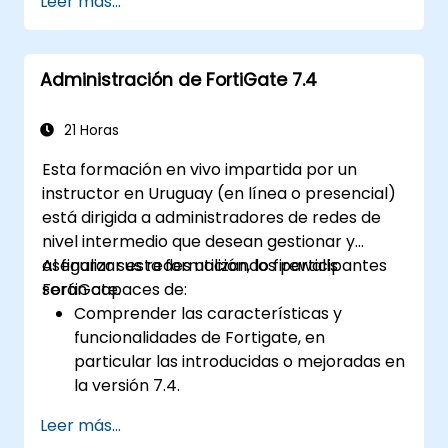
Leer más...
fraude financiero.
Comprender el entorno legal relacionado
con el fraude, incluidos los elementos
Administración de FortiGate 7.4
legales del fraude, las leyes y
regulaciones aplicables.
Adquirir habilidades prácticas para
21 Horas
realizar investigaciones sobre fraude,
Esta formación en vivo impartida por un
incluida la recolección de pruebas,
instructor en Uruguay (en línea o presencial)
técnicas de entrevista y análisis de datos.
está dirigida a administradores de redes de
Aprender a diseñar e implementar
nivel intermedio que desean gestionar y
programas efectivos de prevención y
asegurar sus redes utilizando firewalls
Al finalizar esta formación, los participantes
disuasión del fraude dentro de las
FortiGate.
serán capaces de:
organizaciones.
Comprender las características y
Ganar confianza y conocimientos para
funcionalidades de Fortigate, en
aprobar con éxito el examen de
particular las introducidas o mejoradas en
Examinador de Fraude Certificado (CFE).
la versión 7.4.
Configurar y gestionar dispositivos
Leer más...
FortiGate e implementar características