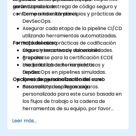
garantizando la entrega de código seguro y
serán capaces de:
conforme a los estándares.
Comprender los principios y prácticas de
DevSecOps.
Asegurar cada etapa de la pipeline CI/CD
utilizando herramientas automatizadas.
Formato del curso
Implementar prácticas de codificación
segura y escaneo de vulnerabilidades.
Clases interactivas y discusiones
Prepararse para la certificación ECDE
grupales.
mediante laboratorios prácticos y
Uso práctico de herramientas
repaso.
DevSecOps en pipelines simuladas.
Opciones de personalización del curso
Ejercicios guiados centrados en el
desarrollo y despliegue seguros.
Para solicitar una formación
personalizada para este curso basada en
los flujos de trabajo o la cadena de
herramientas de su equipo, por favor
contáctenos para coordinarlo.
Leer más...