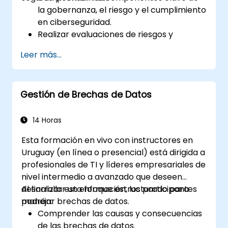
la gobernanza, el riesgo y el cumplimiento
en ciberseguridad.
Realizar evaluaciones de riesgos y
desarrollar estrategias de mitigación.
Leer más...
Implementar medidas de cumplimiento y
gestionar requisitos regulatorios.
Desarrollar y aplicar políticas y
Gestión de Brechas de Datos
procedimientos de seguridad.
14 Horas
Esta formación en vivo con instructores en
Uruguay (en línea o presencial) está dirigida a
profesionales de TI y líderes empresariales de
nivel intermedio a avanzado que deseen
desarrollar un enfoque estructurado para
Al finalizar esta formación, los participantes
manejar brechas de datos.
podrán:
Comprender las causas y consecuencias
de las brechas de datos.