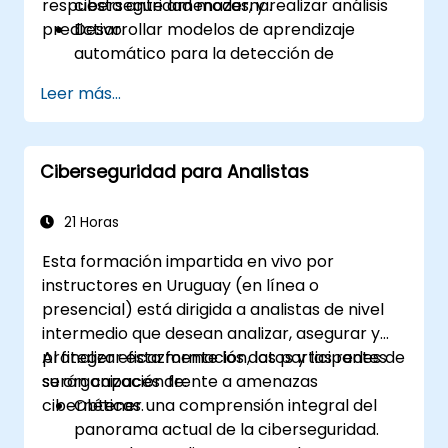
respuesta ante amenazas, y realizar análisis
ciberseguridad moderna.
predictivo.
Desarrollar modelos de aprendizaje
automático para la detección de
anomalías y amenazas.
Leer más...
Implementar IA para la automatización
de la respuesta a incidentes y las
operaciones de seguridad.
Ciberseguridad para Analistas
Evaluar las consideraciones éticas y
operativas de la IA en la ciberseguridad.
21 Horas
Esta formación impartida en vivo por
instructores en Uruguay (en línea o
presencial) está dirigida a analistas de nivel
intermedio que desean analizar, asegurar y
proteger eficazmente los datos y las redes de
Al finalizar esta formación, los participantes
su organización frente a amenazas
serán capaces de:
cibernéticas.
Obtener una comprensión integral del
panorama actual de la ciberseguridad.