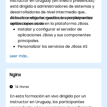
instructor en Uruguay (en línea o presencial)
está dirigida a administradores de sistemas y
desarrolladores de nivel intermedio que
deseen configurar, gestionar e implementar
Al finalizar esta formación, los participantes
aplicaciones Java en la plataforma JBoss.
serán capaces de:
Instalar y configurar el servidor de
aplicaciones JBoss y sus componentes
principales.
Personalizar los servicios de JBoss AS
para monitoreo, conexiones a bases de
Leer más...
datos y gestión de transacciones.
Desarrollar e implementar beans de
sesión EJB 3 y aplicaciones web.
Nginx
Utilizar el servicio de mensajería de JBoss
para implementar y gestionar
aplicaciones JMS.
14 Horas
Gestionar JBoss AS mediante la Extensión
En esta formación en vivo dirigida por un
de Gestión de Java (JMX) y la Consola de
instructor en Uruguay, los participantes
Administración.