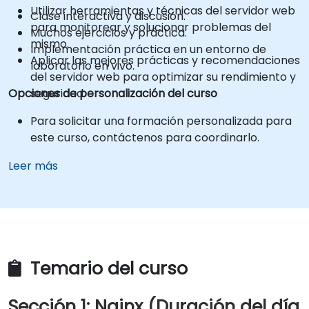
Utilizar herramientas y técnicas del servidor web
Clase interactiva y discusión.
para monitorear y solucionar problemas del
Muchos ejercicios y práctica.
mismo.
Implementación práctica en un entorno de
Aplicar las mejores prácticas y recomendaciones
laboratorio en vivo.
del servidor web para optimizar su rendimiento y
Opciones de personalización del curso
seguridad.
Para solicitar una formación personalizada para
este curso, contáctenos para coordinarlo.
Leer más
Temario del curso
Sección 1: Nginx (Duración del día