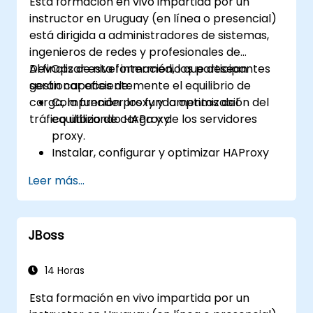
Esta formación en vivo impartida por un
instructor en Uruguay (en línea o presencial)
está dirigida a administradores de sistemas,
ingenieros de redes y profesionales de
DevOps de nivel intermedio que desean
Al finalizar esta formación, los participantes
gestionar eficientemente el equilibrio de
serán capaces de:
carga, la función proxy y la optimización del
Comprender los fundamentos del
tráfico utilizando HAProxy.
equilibrio de carga y de los servidores
proxy.
Instalar, configurar y optimizar HAProxy
para diversos casos de uso.
Leer más...
Utilizar características avanzadas como
ACLs (Listas de Control de Acceso),
manipulación de encabezados HTTP y
JBoss
registro de eventos (logging) para
obtener un control mayor.
Supervisar y solucionar problemas en
14 Horas
HAProxy para garantizar el máximo
Esta formación en vivo impartida por un
rendimiento y fiabilidad.