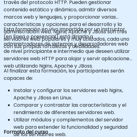
través del protocolo HTTP. Pueden gestionar
contenido estático y dinámico, admitir diversos
marcos web y lenguajes, y proporcionar varias
características y opciones para el desarrollo y la
Esta formación en vivo impartida por un instructor
administración web. Nginx, Apache y JBoss son tres
(en línea o presencial) está dirigida a
servidores web populares y muy utilizados, cada uno
administradores de sistemas y desarrolladores web
con sus propias fortalezas y debilidades.
de nivel principiante e intermedio que deseen utilizar
servidores web HTTP para alojar y servir aplicaciones
web utilizando Nginx, Apache y JBoss.
Al finalizar esta formación, los participantes serán
capaces de:
Instalar y configurar los servidores web Nginx,
Apache y JBoss en Linux.
Comparar y contrastar las características y el
rendimiento de diferentes servidores web.
Utilizar módulos y complementos del servidor
web para extender la funcionalidad y seguridad
Formato del curso
de los servidores web.