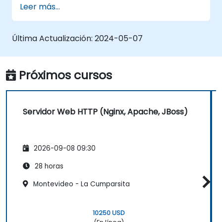
Leer más...
Utilizar módulos y complementos del
servidor web para extender la
funcionalidad y seguridad de los
Última Actualización:
2024-05-07
servidores web.
Utilizar herramientas y técnicas del
servidor web para monitorear y
Próximos cursos
solucionar problemas del mismo.
Aplicar las mejores prácticas y
recomendaciones del servidor web para
Servidor Web HTTP (Nginx, Apache, JBoss)
optimizar su rendimiento y seguridad.
2026-09-08 09:30
28 horas
Montevideo - La Cumparsita
10250 USD