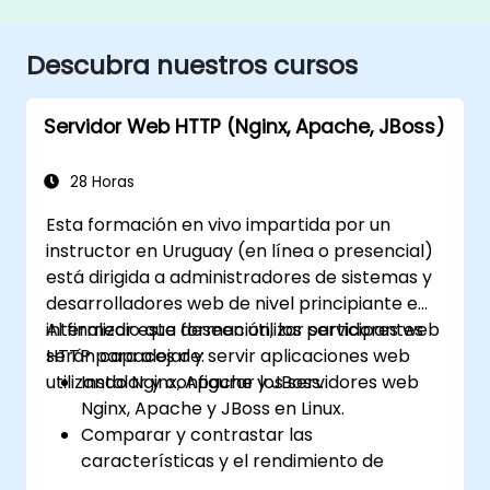
Descubra nuestros cursos
Servidor Web HTTP (Nginx, Apache, JBoss)
28 Horas
Esta formación en vivo impartida por un
instructor en Uruguay (en línea o presencial)
está dirigida a administradores de sistemas y
desarrolladores web de nivel principiante e
intermedio que deseen utilizar servidores web
Al finalizar esta formación, los participantes
HTTP para alojar y servir aplicaciones web
serán capaces de:
utilizando Nginx, Apache y JBoss.
Instalar y configurar los servidores web
Nginx, Apache y JBoss en Linux.
Comparar y contrastar las
características y el rendimiento de
diferentes servidores web.