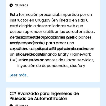
21 Horas
Esta formación presencial, impartida por un
instructor en Uruguay (en línea o en sitio),
está dirigida a desarrolladores web que
desean aprender a utilizar las características
de desarrollo de Aplicaciones Web
Al finalizar esta formación, los participantes
Progresivas (PWA) para crear una
serán capaces de:
experiencia similar a una aplicación nativa en
Utilizar el paquete EF para trabajar con
un sitio web, combinando Entity Framework
bases de datos.
(EF) Core y Blazor.
Utilizar componentes de Blazor, servicios,
inyección de dependencias, diseño y
enrutamiento.
Leer más...
Crear service workers para habilitar las
características PWA en una aplicación.
Aprovechar las notificaciones push y
C# Avanzado para Ingenieros de
otras características PWA.
Pruebas de Automatización