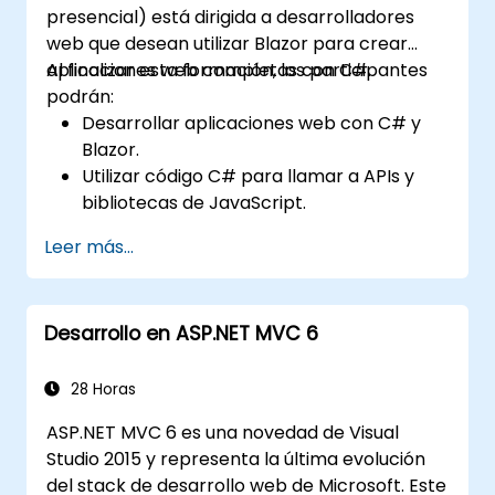
presencial) está dirigida a desarrolladores
ASP.Net Core.
web que desean utilizar Blazor para crear
aplicaciones web completas con C#.
Al finalizar esta formación, los participantes
podrán:
Desarrollar aplicaciones web con C# y
Blazor.
Utilizar código C# para llamar a APIs y
bibliotecas de JavaScript.
Ejecutar código y lógica del cliente en C#
Leer más...
directamente en un navegador o en el
servidor.
Desplegar aplicaciones web Blazor con
Desarrollo en ASP.NET MVC 6
Azure.
28 Horas
ASP.NET MVC 6 es una novedad de Visual
Studio 2015 y representa la última evolución
del stack de desarrollo web de Microsoft. Este