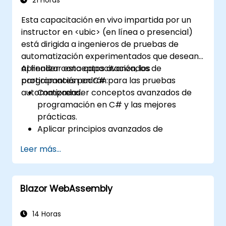
21 Horas
Esta capacitación en vivo impartida por un
instructor en <ubic> (en línea o presencial)
está dirigida a ingenieros de pruebas de
automatización experimentados que desean
aprender conceptos avanzados de
Al finalizar esta capacitación, los
programación en C# para las pruebas
participantes podrán:
automatizadas.
Comprender conceptos avanzados de
programación en C# y las mejores
prácticas.
Aplicar principios avanzados de
programación orientada a objetos para
Leer más...
crear soluciones de automatización
eficientes y flexibles.
Diseñar y desarrollar marcos de
Blazor WebAssembly
automatización modulares y reutilizables
utilizando las mejores prácticas de la
industria.
14 Horas