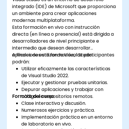
integrado (IDE) de Microsoft que proporciona
un ambiente para crear aplicaciones
modernas multiplataforma.
Esta formación en vivo con instrucción
directa (en línea o presencial) está dirigida a
desarrolladores de nivel principiante e
intermedio que desean desarrollar
aplicaciones utilizando Visual Studio.
A finales de esta formación, los participantes
podrán:
Utilizar eficazmente las características
de Visual Studio 2022.
Ejecutar y gestionar pruebas unitarias.
Depurar aplicaciones y trabajar con
Formato del curso
código en repositorios remotos.
Clase interactiva y discusión.
Numerosos ejercicios y práctica.
Implementación práctica en un entorno
de laboratorio en vivo.