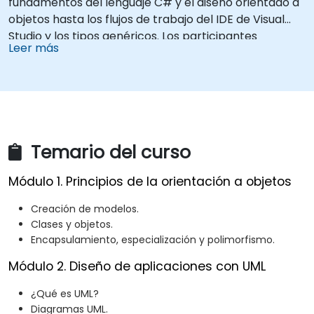
fundamentos del lenguaje C# y el diseño orientado a
objetos hasta los flujos de trabajo del IDE de Visual
Studio y los tipos genéricos. Los participantes
Leer más
construyen aplicaciones empresariales utilizando
prácticas de desarrollo estándares en la industria,
adquiriendo conocimiento práctico sobre
colecciones, tipos de datos, seguridad de tipos y
patrones de arquitectura escalable para
implementar soluciones .NET listas para producción
Temario del curso
en aplicaciones comerciales complejas y equipos de
desarrollo.
Módulo 1. Principios de la orientación a objetos
Creación de modelos.
Clases y objetos.
Encapsulamiento, especialización y polimorfismo.
Módulo 2. Diseño de aplicaciones con UML
¿Qué es UML?
Diagramas UML.