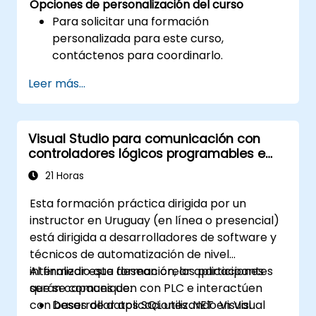
Opciones de personalización del curso
Para solicitar una formación
personalizada para este curso,
contáctenos para coordinarlo.
Leer más...
Visual Studio para comunicación con
controladores lógicos programables e
integración de bases de datos
21 Horas
Esta formación práctica dirigida por un
instructor en Uruguay (en línea o presencial)
está dirigida a desarrolladores de software y
técnicos de automatización de nivel
intermedio que desean crear aplicaciones
Al finalizar esta formación, los participantes
que se comuniquen con PLC e interactúen
serán capaces de:
con bases de datos SQL utilizando Visual
Desarrollar aplicaciones .NET en Visual