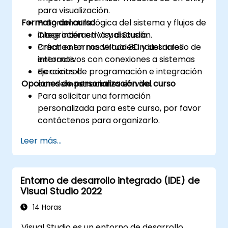
para visualización.
Formato del curso
Programar la lógica del sistema y flujos de
integración en Visual Studio.
Clase interactiva y discusión.
Crear entornos virtuales industriales
Práctica en modelado 3D y desarrollo de
interactivos con conexiones a sistemas
entornos.
de control.
Ejercicios de programación e integración
Opciones de personalización del curso
con demostraciones en vivo.
Para solicitar una formación
personalizada para este curso, por favor
contáctenos para organizarlo.
Leer más...
Entorno de desarrollo integrado (IDE) de
Visual Studio 2022
14 Horas
Visual Studio es un entorno de desarrollo