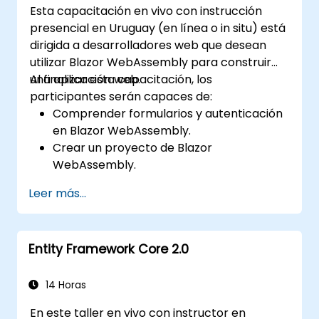
Esta capacitación en vivo con instrucción
presencial en Uruguay (en línea o in situ) está
dirigida a desarrolladores web que desean
utilizar Blazor WebAssembly para construir
una aplicación web.
Al finalizar esta capacitación, los
participantes serán capaces de:
Comprender formularios y autenticación
en Blazor WebAssembly.
Crear un proyecto de Blazor
WebAssembly.
Aprender diferentes formas de ejecutar
Leer más...
tu aplicación web.
Entity Framework Core 2.0
14 Horas
En este taller en vivo con instructor en