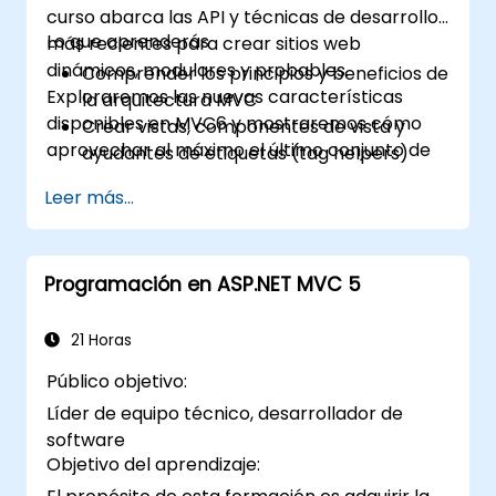
curso abarca las API y técnicas de desarrollo
Lo que aprenderás
más recientes para crear sitios web
dinámicos, modulares y probables.
Comprender los principios y beneficios de
Exploraremos las nuevas características
la arquitectura MVC
disponibles en MVC6 y mostraremos cómo
Crear vistas, componentes de vista y
aprovechar al máximo el último conjunto de
ayudantes de etiquetas (tag helpers)
herramientas y las posibilidades de
Utilizar la inyección de dependencias de
Leer más...
integración.
ASP.NET
Crear servicios RESTful mediante Web API
Aprovechar al máximo la integración con
Programación en ASP.NET MVC 5
GruntJS, NPM y Bower
Crear aplicaciones de una sola página
(SPA)
21 Horas
Público objetivo:
Líder de equipo técnico, desarrollador de
software
Objetivo del aprendizaje: