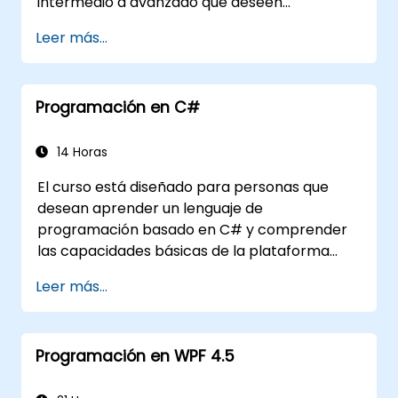
intermedio a avanzado que deseen
comprender la sintaxis de C# y los temas
Leer más...
relacionados con la programación orientada
a objetos en C#. Al finalizar esta
capacitación, los participantes podrán: Estar
Programación en C#
familiarizados con los recursos y
herramientas de MSDN. Apoyar el proceso de
desarrollo, como Microsoft Visual Studio.
14 Horas
El curso está diseñado para personas que
desean aprender un lenguaje de
programación basado en C# y comprender
las capacidades básicas de la plataforma
.NET. Durante la formación, los participantes
Leer más...
aprenderán cómo se integra en C#, cómo
configurar el entorno para escribir
programas básicos y cómo utilizar las
Programación en WPF 4.5
bibliotecas estándar.