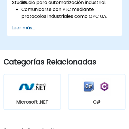
Studio.
Studio para automatización industrial.
Comunicarse con PLC mediante
protocolos industriales como OPC UA.
Implementar interacciones con bases de
Leer más...
datos usando SQL Server para almacenar
y recuperar datos de los PLC.
Optimizar el rendimiento de las
aplicaciones para entornos industriales
en tiempo real.
Categorías Relacionadas
Microsoft .NET
C#