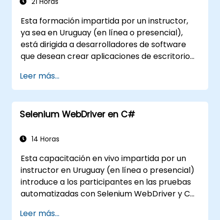
21 Horas
Esta formación impartida por un instructor,
ya sea en Uruguay (en línea o presencial),
está dirigida a desarrolladores de software
que desean crear aplicaciones de escritorio
cliente utilizando WPF y C#. Al finalizar esta
Leer más...
capacitación, los participantes serán
capaces de: Aprender a comprender y utilizar
los recursos y herramientas de MSDN. Apoyar
Selenium WebDriver en C#
el proceso de desarrollo en Microsoft Visual
Studio. Desarrollar aplicaciones
empresariales de escritorio utilizando la
14 Horas
tecnología WPF y el lenguaje C#.
Esta capacitación en vivo impartida por un
instructor en Uruguay (en línea o presencial)
introduce a los participantes en las pruebas
automatizadas con Selenium WebDriver y C#
en Visual Studio. Si no tienes experiencia en
Leer más...
programación con C# o deseas repasarla,