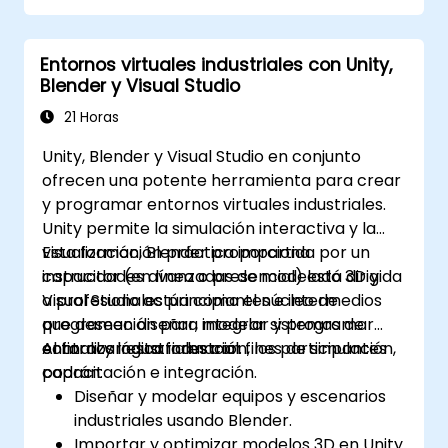
consulta el curso: C# para Ingenieros de
Pruebas de Automatización.
Entornos virtuales industriales con Unity,
Blender y Visual Studio
21 Horas
Unity, Blender y Visual Studio en conjunto
ofrecen una potente herramienta para crear
y programar entornos virtuales industriales.
Unity permite la simulación interactiva y la
visualización, Blender proporciona
Esta formación práctica impartida por un
capacidades avanzadas de modelado 3D y
instructor (en línea o presencial) está dirigida
Visual Studio actúa como el núcleo de
a profesionales principiantes e intermedios
programación para integrar sistemas de
que deseen diseñar, modelar y programar
control y lógica industrial.
entornos industriales con fines de simulación,
Al finalizar esta formación, los participantes
capacitación e integración.
podrán:
Diseñar y modelar equipos y escenarios
industriales usando Blender.
Importar y optimizar modelos 3D en Unity