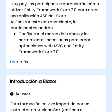
Uruguay, los participantes aprenderán cómo
utilizar Entity Framework Core 2.0 para crear
una aplicación ASP.Net Core.
Al finalizar este entrenamiento, los
participantes podrán:
Configurar el marco de trabajo y las
herramientas necesarias para crear
aplicaciones web MVC con Entity
Framework Core 2.0.
Realizar operaciones en la base de datos
Leer más...
en MS SQL Server.
Utilizar un enfoque de "código primero" y
"datos primero" en el desarrollo de
Introducción a Blazor
aplicaciones.
Ejecutar operaciones de migración y
sembrado (seeding).
14 Horas
Comprender conceptos avanzados de
Esta formación en vivo impartida por un
modelado de datos.
instructor en <ubicación> (en línea o
Crear una aplicación de ejemplo con