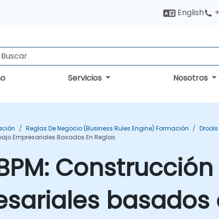
English
+
no
Servicios
Nosotros
ación
Reglas De Negocio (Business Rules Engine) Formación
Drool
abajo Empresariales Basados En Reglas
jBPM: Construcción 
sariales basados 