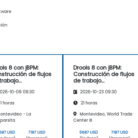
ftware
ción
ols 8 con jBPM:
Drools 8 con jBPM:
strucción de flujos
Construcción de flujos
trabajo
de trabajo
resariales
empresariales
026-10-09 09:30
2026-10-23 09:30
ados en reglas
basados en reglas
1 horas
21 horas
ontevideo - La
Montevideo, World Trade
parsita
Center III
687 USD
7187 USD
5687 USD
7187 USD