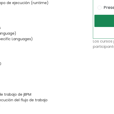
mpo de ejecución (runtime)
Pres
s
Language)
pecific Languages)
Los cursos
participant
0
de trabajo de jBPM
cución del flujo de trabajo
M