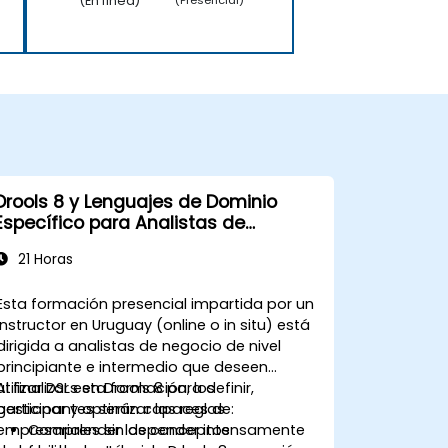
(En línea)
(Presencial)
Drools 8 y Lenguajes de Dominio
Específico para Analistas de
Negocio
21 Horas
Esta formación presencial impartida por un
instructor en Uruguay (online o in situ) está
dirigida a analistas de negocio de nivel
principiante e intermedio que deseen
utilizar DSLs en Drools 8 para definir,
Al finalizar esta formación, los
gestionar y optimizar las reglas
participantes serán capaces de:
empresariales sin depender intensamente
Comprender los conceptos