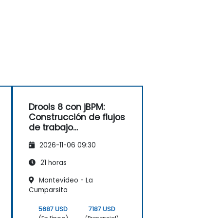
Drools 8 con jBPM:
Construcción de flujos
de trabajo
empresariales
2026-11-06 09:30
basados en reglas
21 horas
Montevideo - La
Cumparsita
5687 USD
7187 USD