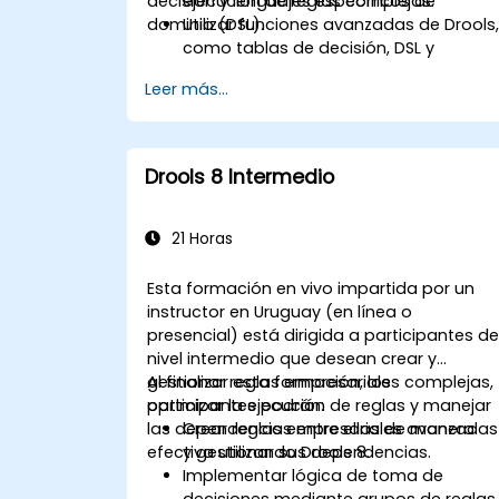
decisión y lenguajes específicos de
ejecución de reglas complejas.
dominio (DSL).
Utilizar funciones avanzadas de Drools
como tablas de decisión, DSL y
plantillas de reglas.
Leer más...
Integrar Drools sin problemas con
aplicaciones empresariales y sistema
externos.
Implementar mecanismos robustos d
Drools 8 Intermedio
control de versiones y colaboración
para el desarrollo de reglas.
Diseñar e implementar soluciones
21 Horas
escalables basadas en Drools para
necesidades empresariales.
Esta formación en vivo impartida por un
instructor en Uruguay (en línea o
presencial) está dirigida a participantes d
nivel intermedio que desean crear y
gestionar reglas empresariales complejas,
Al finalizar esta formación, los
optimizar la ejecución de reglas y manejar
participantes podrán:
las dependencias entre ellas de manera
Crear reglas empresariales avanzadas
efectiva utilizando Drools 8.
y gestionar sus dependencias.
Implementar lógica de toma de
decisiones mediante grupos de reglas