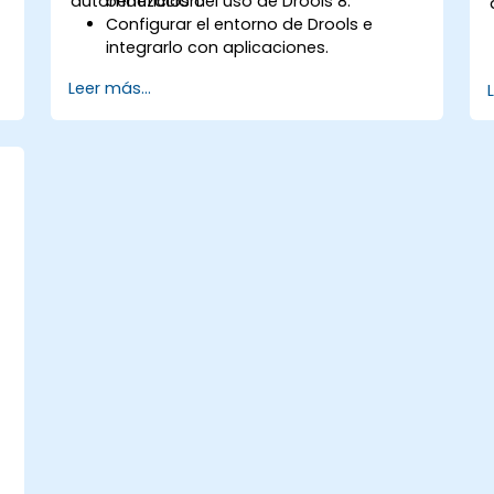
automatización.
beneficios del uso de Drools 8.
,
Configurar el entorno de Drools e
integrarlo con aplicaciones.
Crear, probar e implementar reglas
Leer más...
comerciales simples.
s
Utilizar Drools Workbench para la
gestión de reglas y tablas de decisión.
e
Implementar Drools en escenarios del
mundo real para automatizar
decisiones.
e