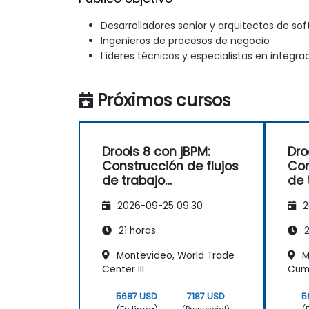
Desarrolladores senior y arquitectos de so
Ingenieros de procesos de negocio
Líderes técnicos y especialistas en integra
Próximos cursos
Drools 8 con jBPM:
Dro
Construcción de flujos
Con
de trabajo
de 
empresariales
emp
2026-09-25 09:30
2
basados en reglas
bas
21 horas
2
Montevideo, World Trade
M
Center III
Cum
5687 USD
7187 USD
5