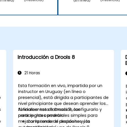
En línea)
(En línea)
(Presencial)
(Presencial)
Introducción a Drools 8
21 Horas
Esta formación en vivo, impartida por un
instructor en Uruguay (en línea o
e
presencial), está dirigida a participantes de
nivel principiante que desean aprender los
s
fundamentos de Drools 8, configurarlo y
Al finalizar esta formación, los
crear reglas comerciales simples para
participantes podrán:
e
mejorar la toma de decisiones y la
Comprender el propósito y los