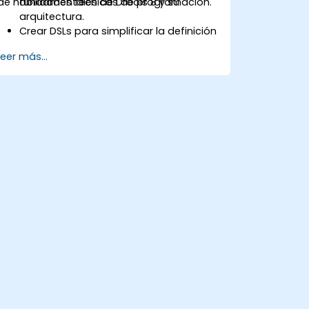
de habilidades técnicas de programación.
fundamentales de Drools 8 y su
arquitectura.
Crear DSLs para simplificar la definición
de reglas empresariales destinadas a
Leer más...
usuarios no técnicos.
Gestionar, probar y mantener las
reglas de manera eficaz utilizando
Drools Workbench.
Colaborar con equipos técnicos para
implementar y refinar las reglas
empresariales.
Aplicar buenas prácticas en la
optimización de reglas y la gestión del
ciclo de vida.