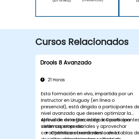
(En línea)
(
(Presencial)
Cursos Relacionados
Drools 8 Avanzado
21 Horas
Esta formación en vivo, impartida por un
instructor en Uruguay (en línea o
presencial), está dirigida a participantes d
nivel avanzado que deseen optimizar la
ejecución de reglas, integrar Drools con
Al final de esta formación, los participante
sistemas empresariales y aprovechar
serán capaces de:
características avanzadas como tablas d
Optimizar el rendimiento de la