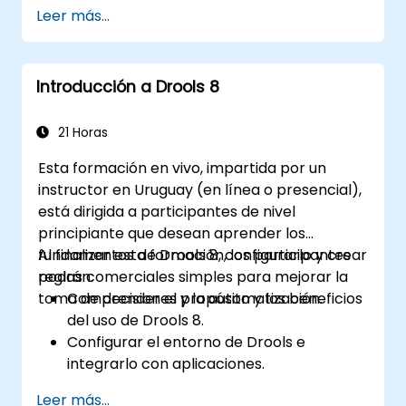
agendas de Drools.
Leer más...
Optimizar el rendimiento de la ejecución
de reglas en Drools.
Utilizar características avanzadas del
Introducción a Drools 8
Drools Workbench para la gestión de
reglas.
Integrar Drools con fuentes de datos
21 Horas
externas y sistemas.
Esta formación en vivo, impartida por un
instructor en Uruguay (en línea o presencial),
está dirigida a participantes de nivel
principiante que desean aprender los
fundamentos de Drools 8, configurarlo y crear
Al finalizar esta formación, los participantes
reglas comerciales simples para mejorar la
podrán:
toma de decisiones y la automatización.
Comprender el propósito y los beneficios
del uso de Drools 8.
Configurar el entorno de Drools e
integrarlo con aplicaciones.
Crear, probar e implementar reglas
Leer más...