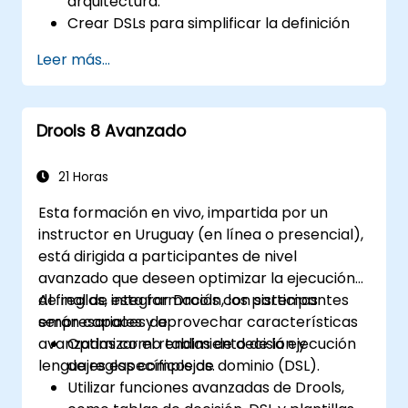
arquitectura.
Crear DSLs para simplificar la definición
de reglas empresariales destinadas a
Leer más...
usuarios no técnicos.
Gestionar, probar y mantener las reglas
de manera eficaz utilizando Drools
Drools 8 Avanzado
Workbench.
Colaborar con equipos técnicos para
implementar y refinar las reglas
21 Horas
empresariales.
Esta formación en vivo, impartida por un
Aplicar buenas prácticas en la
instructor en Uruguay (en línea o presencial),
optimización de reglas y la gestión del
está dirigida a participantes de nivel
ciclo de vida.
avanzado que deseen optimizar la ejecución
de reglas, integrar Drools con sistemas
Al final de esta formación, los participantes
empresariales y aprovechar características
serán capaces de:
avanzadas como tablas de decisión y
Optimizar el rendimiento de la ejecución
lenguajes específicos de dominio (DSL).
de reglas complejas.
Utilizar funciones avanzadas de Drools,