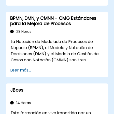
comerciales simples.
Utilizar Drools Workbench para la gestión
de reglas y tablas de decisión.
BPMN, DMN, y CMNN - OMG Estándares
Implementar Drools en escenarios del
para la Mejora de Procesos
mundo real para automatizar decisiones.
28 Horas
La Notación de Modelado de Procesos de
Negocio (BPMN), el Modelo y Notación de
Decisiones (DMN) y el Modelo de Gestión de
Casos con Notación (CMMN) son tres
estándares del Grupo de Administración de
Leer más...
Objetos (OMG) para procesos, decisiones y
modelado de casos. Este curso proporciona
una introducción a todos ellos e informa
JBoss
sobre cuándo debemos utilizar cada uno.
14 Horas
Esta formación en vivo impartida por un