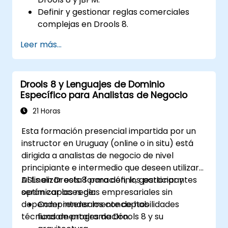
Definir y gestionar reglas comerciales
complejas en Drools 8.
Diseñar y ejecutar flujos de trabajo
Leer más...
utilizando jBPM.
Integrar las reglas de Drools en los
procesos de jBPM para una toma de
Drools 8 y Lenguajes de Dominio
decisiones dinámica.
Específico para Analistas de Negocio
Optimizar y solucionar problemas en
flujos de trabajo impulsados por reglas.
21 Horas
Esta formación presencial impartida por un
instructor en Uruguay (online o in situ) está
dirigida a analistas de negocio de nivel
principiante e intermedio que deseen utilizar
DSLs en Drools 8 para definir, gestionar y
Al finalizar esta formación, los participantes
optimizar las reglas empresariales sin
serán capaces de:
depender intensamente de habilidades
Comprender los conceptos
técnicas de programación.
fundamentales de Drools 8 y su