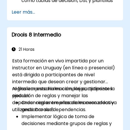
como tablas de decisión, DSL y plantillas
de reglas.
Leer más...
Integrar Drools sin problemas con
aplicaciones empresariales y sistemas
externos.
Drools 8 Intermedio
Implementar mecanismos robustos de
control de versiones y colaboración para
el desarrollo de reglas.
21 Horas
Diseñar e implementar soluciones
Esta formación en vivo impartida por un
escalables basadas en Drools para
instructor en Uruguay (en línea o presencial)
necesidades empresariales.
está dirigida a participantes de nivel
intermedio que desean crear y gestionar
reglas empresariales complejas, optimizar la
Al finalizar esta formación, los participantes
ejecución de reglas y manejar las
podrán:
dependencias entre ellas de manera efectiva
Crear reglas empresariales avanzadas y
utilizando Drools 8.
gestionar sus dependencias.
Implementar lógica de toma de
decisiones mediante grupos de reglas y