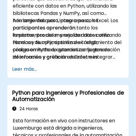
Administración.
eficiente con datos en Python, utilizando las
Implementar JBoss Drools para la gestión
bibliotecas Pandas y NumPy, así como
de reglas empresariales y utilizar la
herramientas para integrarse con Excel. Los
A lo largo del curso, paso a paso, los
herramienta Guvnor para el desarrollo y
participantes aprenderán tanto los
participantes aprenderán:
pruebas de reglas.
fundamentos del manejo de datos como
importar, procesar y analizar datos utilizando
técnicas de optimización de código,
Pandas y NumPy; optimizar el rendimiento del
procesamiento de grandes conjuntos de
código en Python; automatizar la generación
información y creación de informes
de informes y gráficos en Excel; e integrar
atractivos y visualizaciones.
diversas fuentes de datos en un proceso
Leer más...
analítico coherente.
Python para Ingenieros y Profesionales de
Automatización
24 Horas
Esta formación en vivo con instructores en
Luxemburgo está dirigida a ingenieros,
técnicos y profesionales de la automatización