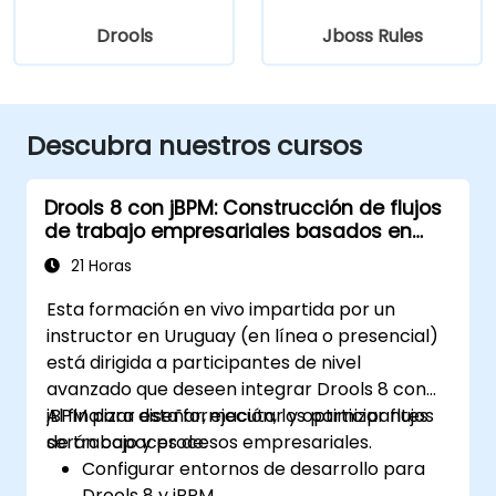
Drools
Jboss Rules
Descubra nuestros cursos
Drools 8 con jBPM: Construcción de flujos
de trabajo empresariales basados en
reglas
21 Horas
Esta formación en vivo impartida por un
instructor en Uruguay (en línea o presencial)
está dirigida a participantes de nivel
avanzado que deseen integrar Drools 8 con
jBPM para diseñar, ejecutar y optimizar flujos
Al finalizar esta formación, los participantes
de trabajo y procesos empresariales.
serán capaces de:
Configurar entornos de desarrollo para
Drools 8 y jBPM.