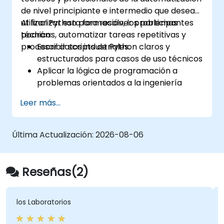
de nivel principiante e intermedio que desean
utilizar Python para resolver problemas
Al finalizar esta formación, los participantes
técnicos, automatizar tareas repetitivas y
podrán:
procesar datos industriales.
Escribir scripts de Python claros y
estructurados para casos de uso técnicos
Aplicar la lógica de programación a
problemas orientados a la ingeniería
Utilizar Python para procesar datos
Leer más...
procedentes de archivos CSV, registros
(logs) y archivos de texto
Automatizar flujos de trabajo repetitivos
Última Actualización:
2026-08-06
en ingeniería y automatización
Reseñas(2)
los Laboratorios