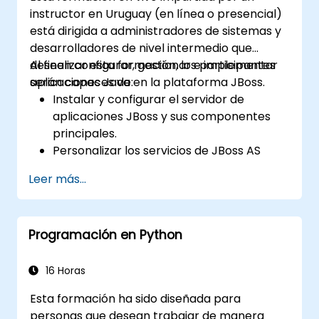
instructor en Uruguay (en línea o presencial)
está dirigida a administradores de sistemas y
desarrolladores de nivel intermedio que
deseen configurar, gestionar e implementar
Al finalizar esta formación, los participantes
aplicaciones Java en la plataforma JBoss.
serán capaces de:
Instalar y configurar el servidor de
aplicaciones JBoss y sus componentes
principales.
Personalizar los servicios de JBoss AS
para monitoreo, conexiones a bases de
Leer más...
datos y gestión de transacciones.
Desarrollar e implementar beans de
sesión EJB 3 y aplicaciones web.
Programación en Python
Utilizar el servicio de mensajería de JBoss
para implementar y gestionar
aplicaciones JMS.
16 Horas
Gestionar JBoss AS mediante la Extensión
Esta formación ha sido diseñada para
de Gestión de Java (JMX) y la Consola de
personas que desean trabajar de manera