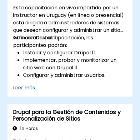
Desplegar y mantener sitios web con
Esta capacitación en vivo impartida por un
Drupal 11 de manera efectiva.
instructor en Uruguay (en línea o presencial)
está dirigida a administradores de sistemas
que desean configurar y administrar un sitio
web con Drupal 11.
Al finalizar esta capacitación, los
participantes podrán:
Instalar y configurar Drupal 11.
Implementar, probar y monitorizar un
sitio web con Drupal 11.
Configurar y administrar usuarios.
Asegurar un sitio web con Drupal 11.
Leer más...
Optimizar el rendimiento de un sitio web
con Drupal 11.
Ejecutar copias de seguridad
Drupal para la Gestión de Contenidos y
programadas.
Personalización de Sitios
Implementar múltiples versiones de un
sitio web con Drupal 11 (multilingüe, móvil,
14 Horas
etc.).