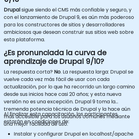
Drupal
sigue siendo el CMS más confiable y seguro, y
con el lanzamiento de Drupal 9, es aún más poderoso
para los constructores de sitios y desarrolladores
ambiciosos que desean construir sus sitios web sobre
esta plataforma.
¿Es pronunciada la curva de
aprendizaje de Drupal 9/10?
La respuesta corta?
No
. La respuesta larga: Drupal se
vuelve cada vez más fácil de usar con cada
actualización, por lo que ha recorrido un largo camino
desde sus inicios hace casi 20 años; y esta nueva
versión no es una excepción. Drupal 9 toma la
tremenda potencia técnica de Drupal y la hace aún
Al finalizar esta capacitación, los participantes
más accesible para los usuarios comunes mediante
estarán en condiciones de:
una mejor facilidad de uso.
Instalar y configurar Drupal en localhost/apache