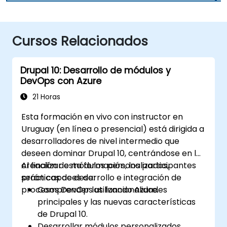
Cursos Relacionados
Drupal 10: Desarrollo de módulos y
DevOps con Azure
21 Horas
Esta formación en vivo con instructor en
Uruguay (en línea o presencial) está dirigida a
desarrolladores de nivel intermedio que
deseen dominar Drupal 10, centrándose en la
creación de módulos personalizados,
Al finalizar esta formación, los participantes
prácticas de desarrollo e integración de
serán capaces de:
procesos DevOps utilizando Azure.
Comprender las funcionalidades
principales y las nuevas características
de Drupal 10.
Desarrollar módulos personalizados