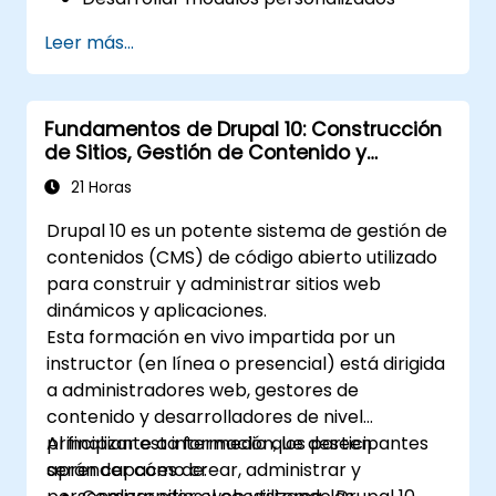
adaptados a las necesidades del negocio.
Leer más...
Implementar las mejores prácticas en el
desarrollo de Drupal.
Configurar y gestionar entornos de
Fundamentos de Drupal 10: Construcción
desarrollo utilizando servicios de Azure.
de Sitios, Gestión de Contenido y
Automatizar el despliegue y la
Administración
escalabilidad mediante herramientas de
21 Horas
Azure DevOps.
Drupal 10 es un potente sistema de gestión de
contenidos (CMS) de código abierto utilizado
para construir y administrar sitios web
dinámicos y aplicaciones.
Esta formación en vivo impartida por un
instructor (en línea o presencial) está dirigida
a administradores web, gestores de
contenido y desarrolladores de nivel
principiante a intermedio que deseen
Al finalizar esta formación, los participantes
aprender cómo crear, administrar y
serán capaces de: