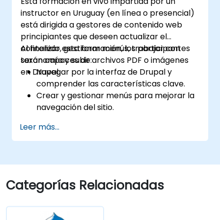
Esta formación en vivo impartida por un
instructor en Uruguay (en línea o presencial)
está dirigida a gestores de contenido web
principiantes que deseen actualizar el
contenido, gestionar menús, trabajar con
Al finalizar esta formación, los participantes
taxonomía y subir archivos PDF o imágenes
serán capaces de:
en Drupal.
Navegar por la interfaz de Drupal y
comprender las características clave.
Crear y gestionar menús para mejorar la
navegación del sitio.
Utilizar la taxonomía para categorizar y
Leer más...
organizar el contenido de forma efectiva.
Subir y gestionar archivos PDF, imágenes
y otros archivos multimedia.
Editar y publicar páginas de contenido
básicas para el sitio web de la biblioteca.
Categorías Relacionadas