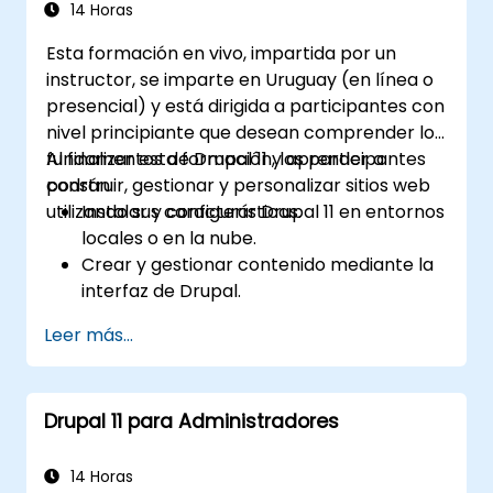
14 Horas
Esta formación en vivo, impartida por un
instructor, se imparte en Uruguay (en línea o
presencial) y está dirigida a participantes con
nivel principiante que desean comprender los
fundamentos de Drupal 11 y aprender a
Al finalizar esta formación, los participantes
construir, gestionar y personalizar sitios web
podrán:
utilizando sus características.
Instalar y configurar Drupal 11 en entornos
locales o en la nube.
Crear y gestionar contenido mediante la
interfaz de Drupal.
Personalizar la apariencia de los sitios
Leer más...
web mediante temas.
Ampliar las funcionalidades del sitio web
con módulos y complementos.
Drupal 11 para Administradores
Comprender los roles de usuario, los
permisos y los conceptos básicos de
seguridad del sitio.
14 Horas