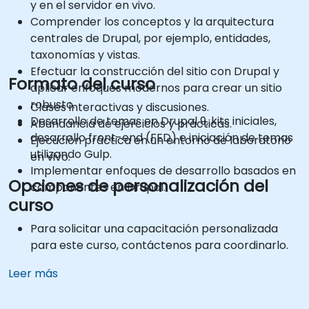
y en el servidor en vivo.
Comprender los conceptos y la arquitectura
centrales de Drupal, por ejemplo, entidades,
taxonomías y vistas.
Efectuar la construcción del sitio con Drupal y
Formato del curso
aplicar enfoques modernos para crear un sitio
robusto.
Clases interactivas y discusiones.
Desarrollo de temas en Drupal 9, kits iniciales,
Abundancia de ejercicios y prácticas.
desarrollo front-end (FED) e iniciación de temas
Ejecución práctica en un entorno de laboratorio
utilizando Gulp.
en vivo.
Implementar enfoques de desarrollo basados en
Opciones de personalización del
componentes en Drupal.
curso
Para solicitar una capacitación personalizada
para este curso, contáctenos para coordinarlo.
Leer más