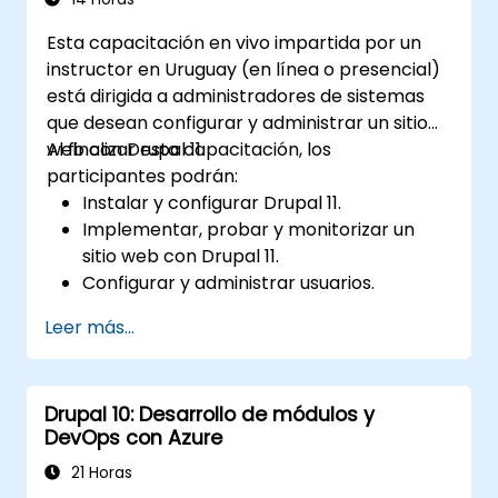
Desplegar y mantener sitios web con
Esta capacitación en vivo impartida por un
Drupal 11 de manera efectiva.
instructor en Uruguay (en línea o presencial)
está dirigida a administradores de sistemas
que desean configurar y administrar un sitio
web con Drupal 11.
Al finalizar esta capacitación, los
participantes podrán:
Instalar y configurar Drupal 11.
Implementar, probar y monitorizar un
sitio web con Drupal 11.
Configurar y administrar usuarios.
Asegurar un sitio web con Drupal 11.
Leer más...
Optimizar el rendimiento de un sitio web
con Drupal 11.
Ejecutar copias de seguridad
Drupal 10: Desarrollo de módulos y
programadas.
DevOps con Azure
Implementar múltiples versiones de un
sitio web con Drupal 11 (multilingüe, móvil,
21 Horas
etc.).