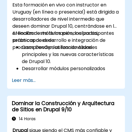
Esta formación en vivo con instructor en
Uruguay (en línea o presencial) está dirigida a
desarrolladores de nivel intermedio que
deseen dominar Drupal 10, centrándose en la
creación de módulos personalizados,
Al finalizar esta formación, los participantes
prácticas de desarrollo e integración de
serán capaces de:
procesos DevOps utilizando Azure.
Comprender las funcionalidades
principales y las nuevas características
de Drupal 10.
Desarrollar módulos personalizados
adaptados a las necesidades del negocio.
Leer más...
Implementar las mejores prácticas en el
desarrollo de Drupal.
Configurar y gestionar entornos de
Dominar la Construcción y Arquitectura
desarrollo utilizando servicios de Azure.
de Sitios en Drupal 9/10
Automatizar el despliegue y la
escalabilidad mediante herramientas de
14 Horas
Azure DevOps.
Drupal
sigue siendo el CMS más confiable y