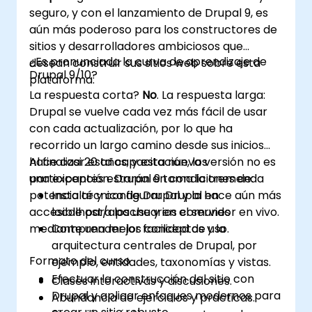
seguro, y con el lanzamiento de Drupal 9, es
aún más poderoso para los constructores de
sitios y desarrolladores ambiciosos que
¿Es pronunciada la curva de aprendizaje de
desean construir sus sitios web sobre esta
Drupal 9/10?
plataforma.
La respuesta corta?
No
. La respuesta larga:
Drupal se vuelve cada vez más fácil de usar
con cada actualización, por lo que ha
recorrido un largo camino desde sus inicios
hace casi 20 años; y esta nueva versión no es
Al finalizar esta capacitación, los
una excepción. Drupal 9 toma la tremenda
participantes estarán en condiciones de:
potencia técnica de Drupal y la hace aún más
Instalar y configurar Drupal en
accesible para los usuarios comunes
localhost/apache y en el servidor en vivo.
mediante una mejor facilidad de uso.
Comprender los conceptos y la
arquitectura centrales de Drupal, por
Formato del curso
ejemplo, entidades, taxonomías y vistas.
Efectuar la construcción del sitio con
Clases interactivas y discusiones.
Drupal y aplicar enfoques modernos para
Abundancia de ejercicios y prácticas.