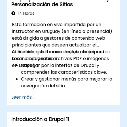
Personalización de Sitios
14 Horas
Esta formación en vivo impartida por un
instructor en Uruguay (en línea o presencial)
está dirigida a gestores de contenido web
principiantes que deseen actualizar el
contenido, gestionar menús, trabajar con
Al finalizar esta formación, los participantes
taxonomía y subir archivos PDF o imágenes
serán capaces de:
en Drupal.
Navegar por la interfaz de Drupal y
comprender las características clave.
Crear y gestionar menús para mejorar la
navegación del sitio.
Utilizar la taxonomía para categorizar y
Leer más...
organizar el contenido de forma efectiva.
Subir y gestionar archivos PDF, imágenes
y otros archivos multimedia.
Introducción a Drupal 11
Editar y publicar páginas de contenido
básicas para el sitio web de la biblioteca.