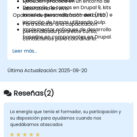
crear un sitio robusto.
Ejecución práctica en un entorno de
Desarrollo de temas en Drupal 9, kits
laboratorio en vivo.
iniciales, desarrollo front-end (FED) e
Opciones de personalización del curso
iniciación de temas utilizando Gulp.
Para solicitar una capacitación
Implementar enfoques de desarrollo
personalizada para este curso,
basados en componentes en Drupal.
contáctenos para coordinarlo.
Leer más...
Última Actualización:
2025-09-20
Reseñas(2)
La energía que tenía el formador, su participación y
su disposición para ayudarnos cuando nos
quedábamos atascados