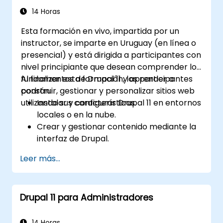
14 Horas
Esta formación en vivo, impartida por un
instructor, se imparte en Uruguay (en línea o
presencial) y está dirigida a participantes con
nivel principiante que desean comprender los
fundamentos de Drupal 11 y aprender a
Al finalizar esta formación, los participantes
construir, gestionar y personalizar sitios web
podrán:
utilizando sus características.
Instalar y configurar Drupal 11 en entornos
locales o en la nube.
Crear y gestionar contenido mediante la
interfaz de Drupal.
Personalizar la apariencia de los sitios
Leer más...
web mediante temas.
Ampliar las funcionalidades del sitio web
con módulos y complementos.
Drupal 11 para Administradores
Comprender los roles de usuario, los
permisos y los conceptos básicos de
seguridad del sitio.
14 Horas