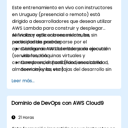
Este entrenamiento en vivo con instructores
en Uruguay (presencial o remoto) está
dirigido a desarrolladores que desean utilizar
AWS Lambda para construir y desplegar
servicios y aplicaciones en la nube, sin
Al finalizar este entrenamiento, los
necesidad de preocuparse por el
participantes podrán:
aprovisionamiento del entorno de ejecución
Configurar AWS Lambda para ejecutar
(servidores, máquinas virtuales y
una función.
contenedores, disponibilidad, escalabilidad,
Comprender FaaS (Funciones como
almacenamiento, etc.).
Servicio) y las ventajas del desarrollo sin
servidor.
Leer más...
Construir, cargar y ejecutar funciones de
AWS Lambda.
Integrar funciones de Lambda con
Dominio de DevOps con AWS Cloud9
diferentes fuentes de eventos.
Empaquetar, desplegar, monitorear y
solucionar problemas de aplicaciones
21 Horas
basadas en Lambda.