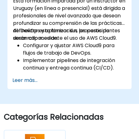
Esta formación impartida por un instructor en
Uruguay (en línea o presencial) está dirigida a
profesionales de nivel avanzado que desean
profundizar su comprensión de las prácticas
de DevOps y optimizar sus procesos de
Al finalizar esta formación, los participantes
desarrollo mediante el uso de AWS Cloud9.
serán capaces de:
Configurar y ajustar AWS Cloud9 para
flujos de trabajo de DevOps.
Implementar pipelines de integración
continua y entrega continua (CI/CD).
Automatizar los procesos de prueba,
Leer más...
monitoreo y despliegue utilizando AWS
Cloud9.
Integrar servicios de AWS como Lambda,
EC2 y S3 en flujos de trabajo de DevOps.
Utilizar sistemas de control de versiones
Categorías Relacionadas
como GitHub o GitLab dentro de AWS
Cloud9.