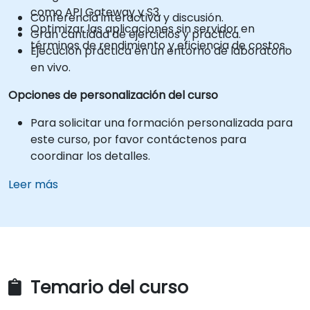
como API Gateway y S3.
Conferencia interactiva y discusión.
Optimizar las aplicaciones sin servidor en
Gran cantidad de ejercicios y práctica.
términos de rendimiento y eficiencia de costos.
Ejecución práctica en un entorno de laboratorio
en vivo.
Opciones de personalización del curso
Para solicitar una formación personalizada para
este curso, por favor contáctenos para
coordinar los detalles.
Leer más
Temario del curso