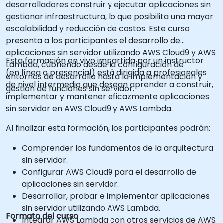
desarrolladores construir y ejecutar aplicaciones sin
gestionar infraestructura, lo que posibilita una mayor
escalabilidad y reducción de costos. Este curso
presenta a los participantes el desarrollo de
aplicaciones sin servidor utilizando AWS Cloud9 y AWS
Esta formación en vivo impartida por un instructor
Lambda, cubriendo desde la configuración de
(en línea o presencial) está dirigida a profesionales
entornos de desarrollo hasta la implementación y
de nivel intermedio que desean aprender a construir,
gestión de funciones sin servidor.
implementar y mantener eficazmente aplicaciones
sin servidor en AWS Cloud9 y AWS Lambda.
Al finalizar esta formación, los participantes podrán:
Comprender los fundamentos de la arquitectura
sin servidor.
Configurar AWS Cloud9 para el desarrollo de
aplicaciones sin servidor.
Desarrollar, probar e implementar aplicaciones
sin servidor utilizando AWS Lambda.
Formato del curso
Integrar AWS Lambda con otros servicios de AWS