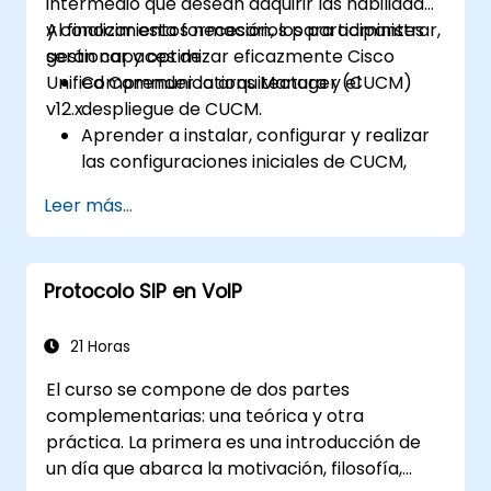
intermedio que desean adquirir las habilidades
y conocimientos necesarios para administrar,
Al finalizar esta formación, los participantes
gestionar y optimizar eficazmente Cisco
serán capaces de:
Unified Communications Manager (CUCM)
Comprender la arquitectura y el
v12.x.
despliegue de CUCM.
Aprender a instalar, configurar y realizar
las configuraciones iniciales de CUCM,
incluida la configuración de usuarios,
Leer más...
dispositivos y parámetros básicos de red.
Implementar y gestionar el enrutamiento
de llamadas.
Protocolo SIP en VoIP
Ejecutar el mantenimiento del sistema y
la resolución de problemas.
21 Horas
El curso se compone de dos partes
complementarias: una teórica y otra
práctica. La primera es una introducción de
un día que abarca la motivación, filosofía,