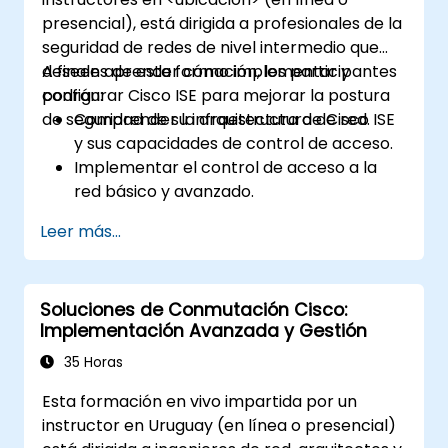
presencial), está dirigida a profesionales de la
seguridad de redes de nivel intermedio que
deseen aprender cómo implementar y
A finales de esta formación, los participantes
configurar Cisco ISE para mejorar la postura
podrán:
de seguridad de su infraestructura de red.
Comprender la arquitectura de Cisco ISE
y sus capacidades de control de acceso.
Implementar el control de acceso a la
red básico y avanzado.
Configurar y gestionar TACACS+ para la
Leer más...
administración de dispositivos,
autorización de comandos y control de
acceso basado en roles.
Soluciones de Conmutación Cisco:
Implementación Avanzada y Gestión
35 Horas
Esta formación en vivo impartida por un
instructor en Uruguay (en línea o presencial)