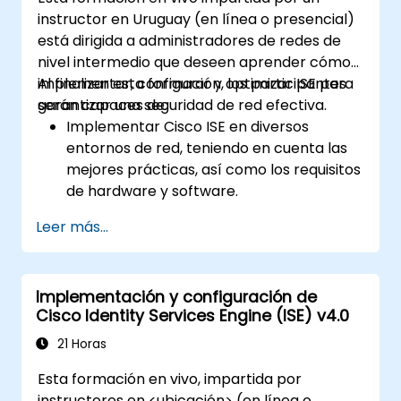
empresariales y objetivos operativos.
instructor en Uruguay (en línea o presencial)
está dirigida a administradores de redes de
nivel intermedio que deseen aprender cómo
implementar, configurar y optimizar ISE para
Al finalizar esta formación, los participantes
garantizar una seguridad de red efectiva.
serán capaces de:
Implementar Cisco ISE en diversos
entornos de red, teniendo en cuenta las
mejores prácticas, así como los requisitos
de hardware y software.
Implementar la creación de perfiles de
Leer más...
red para identificar y clasificar los
dispositivos conectados.
Gestionar la autorización y el control de
Implementación y configuración de
acceso.
Cisco Identity Services Engine (ISE) v4.0
Configurar políticas de postura, acciones
de remediación y módulos de
21 Horas
cumplimiento.
Esta formación en vivo, impartida por
instructores en <ubicación> (en línea o