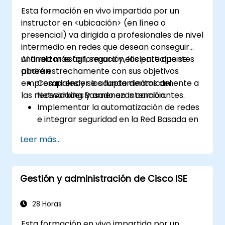
Esta formación en vivo impartida por un
instructor en <ubicación> (en línea o
presencial) va dirigida a profesionales de nivel
intermedio en redes que desean conseguir
una red más ágil, segura y eficiente que se
Al finalizar esta formación, los participantes
alinee estrechamente con sus objetivos
podrán:
empresariales y se adapte dinámicamente a
Comprender los fundamentos del
las necesidades y amenazas cambiantes.
Networking Basado en Intención.
Implementar la automatización de redes
e integrar seguridad en la Red Basada en
Intención.
Leer más...
Utilizar análisis para la monitorización de
redes y comprender cómo la garantía
puede aportar información sobre el
Gestión y administración de Cisco ISE
rendimiento de la red y la experiencia del
usuario.
Diseñar e implementar una Red Basada
28 Horas
en Intención que satisfaga los requisitos
Esta formación en vivo impartida por un