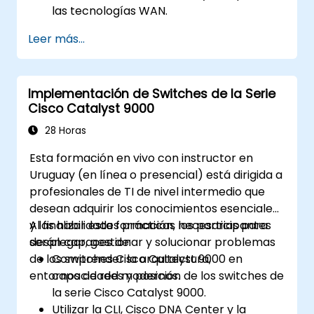
las tecnologías WAN.
Asegurar dispositivos de red utilizando
Leer más...
Listas de Control de Acceso (ACL), VPN y
otros protocolos de seguridad para
prevenir accesos no autorizados y
Implementación de Switches de la Serie
amenazas.
Cisco Catalyst 9000
Prepararse para el examen de
certificación CCNA de Enrutamiento y
28 Horas
Conmutación.
Esta formación en vivo con instructor en
Uruguay (en línea o presencial) está dirigida a
profesionales de TI de nivel intermedio que
desean adquirir los conocimientos esenciales
y las habilidades prácticas necesarias para
Al finalizar esta formación, los participantes
desplegar, gestionar y solucionar problemas
serán capaces de:
de los switches Cisco Catalyst 9000 en
Comprender la arquitectura,
entornos de red modernos.
capacidades y posición de los switches de
la serie Cisco Catalyst 9000.
Utilizar la CLI, Cisco DNA Center y la