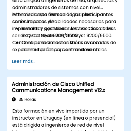
está dirigida a ingenieros de red, arquitectos y
administradores de sistemas con nivel
intermedio que desean adquirir los
Al finalizar esta formación, los participantes
conocimientos y habilidades necesarios para
serán capaces de:
implementar y gestionar los switches de las
Instalar y gestionar switches Cisco Nexus
series Cisco Nexus 9K y Catalyst 9200/9500.
9K y Catalyst 9200/9500.
Combina conocimientos teóricos con
Configurar características avanzadas de
experiencia práctica, centrándose en las
conmutación para un rendimiento
plataformas Cisco NX-OS e IOS-XE.
óptimo.
Leer más...
Integrar los switches en diversos
entornos de red.
Mejorar la resiliencia y eficiencia de la red.
Administración de Cisco Unified
Aprovechar los switches para garantizar
Communications Management v12.x
alta disponibilidad y gestión de datos.
35 Horas
Esta formación en vivo impartida por un
instructor en Uruguay (en línea o presencial)
está dirigida a ingenieros de red de nivel