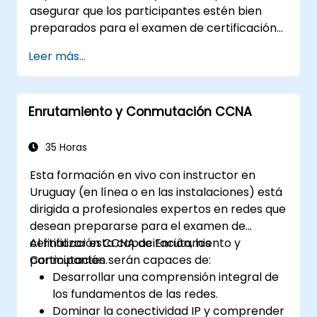
asegurar que los participantes estén bien
preparados para el examen de certificación
CCNA. Con laboratorios prácticos,
Leer más...
evaluaciones continuas y ahorros
significativos en los costos de certificación,
este curso está diseñado para apoyar a los
Enrutamiento y Conmutación CCNA
participantes en el logro de sus objetivos de
certificación en redes.
35 Horas
Esta formación en vivo con instructor en
Uruguay (en línea o en las instalaciones) está
dirigida a profesionales expertos en redes que
desean prepararse para el examen de
certificación CCNA de Enrutamiento y
Al finalizar esta capacitación, los
Conmutación.
participantes serán capaces de:
Desarrollar una comprensión integral de
los fundamentos de las redes.
Dominar la conectividad IP y comprender