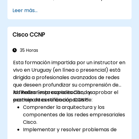
interfaz gráfica web (GUI) de IOS-XE para
Leer más...
la gestión.
Aprovechar las características de
seguridad, integración en la nube y
Cisco CCNP
herramientas de automatización.
Desplegar los switches en diversos
entornos de red.
35 Horas
Leverar Cisco DNA Center para el
Esta formación impartida por un instructor en
aprovisionamiento, gestión y
vivo en Uruguay (en línea o presencial) está
automatización de dispositivos.
dirigida a profesionales avanzados de redes
que deseen profundizar su comprensión de
las Redes Empresariales Cisco y aprobar el
Al finalizar esta capacitación, los
examen de certificación CCNP.
participantes serán capaces de:
Comprender la arquitectura y los
componentes de las redes empresariales
Cisco.
Implementar y resolver problemas de
tecnologías avanzadas de enrutamiento,