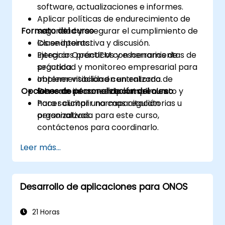
software, actualizaciones e informes.
Aplicar políticas de endurecimiento de
Formato del curso
seguridad y asegurar el cumplimiento de
los endpoints.
Clase interactiva y discusión.
Integrar OpenUEM con herramientas de
Ejercicios prácticos y escenarios de
seguridad y monitoreo empresarial para
práctica.
obtener visibilidad centralizada.
Implementación en un entorno de
Opciones de personalización del curso
Generar informes de cumplimiento y
laboratorio con endpoints reales.
hacer cumplir normas regulatorias u
Para solicitar una capacitación
organizativas.
personalizada para este curso,
contáctenos para coordinarlo.
Leer más...
Desarrollo de aplicaciones para ONOS
21 Horas