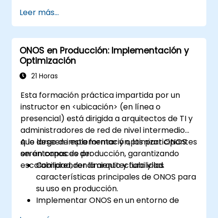
Crear y probar topologías de red básicas
Leer más...
con routers, switches y equipos
personales (PC).
Integrar GNS3 con herramientas como
ONOS en Producción: Implementación y
Wireshark para el análisis de paquetes.
Optimización
21 Horas
Esta formación práctica impartida por un
instructor en <ubicación> (en línea o
presencial) está dirigida a arquitectos de TI y
administradores de red de nivel intermedio
que deseen implementar y optimizar ONOS
A lo largo de esta formación, los participantes
en entornos de producción, garantizando
serán capaces de:
escalabilidad, rendimiento y fiabilidad.
Comprender la arquitectura y las
características principales de ONOS para
su uso en producción.
Implementar ONOS en un entorno de
producción siguiendo las mejores