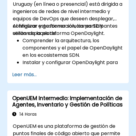
Uruguay (en línea o presencial) está dirigida a
ingenieros de redes de nivel intermedio y
equipos de DevOps que deseen desplegar,
configurar y gestionar soluciones SDN
Al finalizar esta formación, los participantes
utilizando la plataforma OpenDaylight.
serán capaces de:
Comprender la arquitectura, los
componentes y el papel de OpenDaylight
en los ecosistemas SDN.
Instalar y configurar OpenDaylight para
diversos escenarios de red.
Leer más...
Desarrollar e implementar flujos de red
mediante controladores OpenDaylight.
Integrar OpenDaylight con dispositivos
OpenUEM Intermedio: Implementación de
habilitados para SDN y redes existentes.
Agentes, Inventario y Gestión de Políticas
Diagnosticar errores y optimizar los
despliegues de OpenDaylight para casos
14 Horas
de uso reales.
OpenUEM es una plataforma de gestión de
puntos finales de código abierto que permite