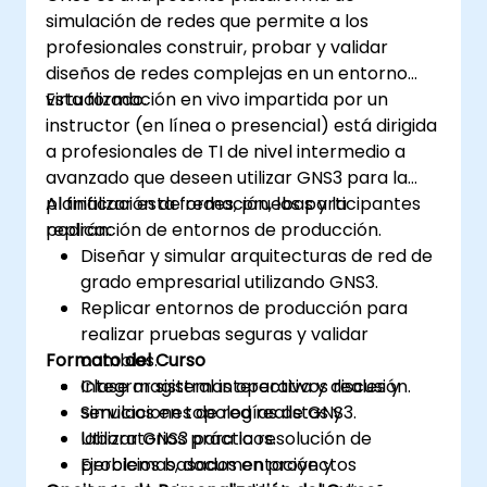
simulación de redes que permite a los
profesionales construir, probar y validar
diseños de redes complejas en un entorno
virtualizado.
Esta formación en vivo impartida por un
instructor (en línea o presencial) está dirigida
a profesionales de TI de nivel intermedio a
avanzado que deseen utilizar GNS3 para la
planificación de redes, pruebas y la
Al finalizar esta formación, los participantes
replicación de entornos de producción.
podrán:
Diseñar y simular arquitecturas de red de
grado empresarial utilizando GNS3.
Replicar entornos de producción para
realizar pruebas seguras y validar
Formato del Curso
cambios.
Integrar sistemas operativos reales y
Clase magistral interactiva y discusión.
servicios en topologías de GNS3.
Simulaciones de red realistas y
Utilizar GNS3 para la resolución de
laboratorios prácticos.
problemas, documentación y
Ejercicios basados en proyectos