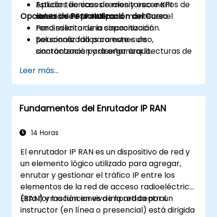
Aplicar técnicas de monitoreo e KPI
Estudios de casos reales y escenarios de
Opciones de Personalización del Curso
dentro de FSP NM para mantener el
solución de problemas.
rendimiento de la sincronización.
Para solicitar una capacitación
Solucionar fallos comunes de
personalizada para este curso,
sincronización y diseñar arquitecturas de
contáctenos para organizarlo.
tiempo resistentes.
Leer más...
Fundamentos del Enrutador IP RAN
14 Horas
El enrutador IP RAN es un dispositivo de red y
un elemento lógico utilizado para agregar,
enrutar y gestionar el tráfico IP entre los
elementos de la red de acceso radioeléctrico
(RAN) y las funciones de la red central.
Esta formación en vivo impartida por un
instructor (en línea o presencial) está dirigida