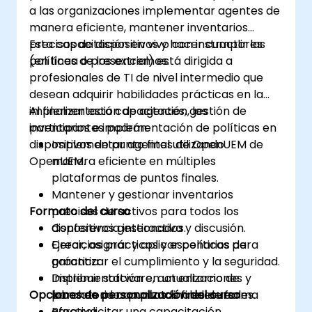
a las organizaciones implementar agentes de
manera eficiente, mantener inventarios
precisos de dispositivos y hacer cumplir las
Esta capacitación en vivo con instructores
políticas de los extremos.
(en línea o presencial) está dirigida a
profesionales de TI de nivel intermedio que
desean adquirir habilidades prácticas en la
implementación de agentes, gestión de
Al finalizar esta capacitación, los
inventarios e implementación de políticas en
participantes podrán:
dispositivos de punto final utilizando
Implementar agentes de OpenUEM de
OpenUEM.
manera eficiente en múltiples
plataformas de puntos finales.
Mantener y gestionar inventarios
Formato del curso
precisos de activos para todos los
dispositivos gestionados.
Conferencia interactiva y discusión.
Crear, asignar y aplicar políticas para
Ejercicios prácticos y escenarios de
garantizar el cumplimiento y la seguridad.
práctica.
Distribuir software, actualizaciones y
Implementación en un entorno de
Opciones de personalización del curso
parches a los puntos finales de forma
laboratorio con puntos finales reales.
efectiva.
Para solicitar una capacitación