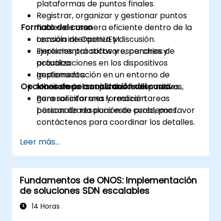
plataformas de puntos finales.
Registrar, organizar y gestionar puntos
Formato del curso
finales de manera eficiente dentro de la
consola de OpenUEM.
Lección interactiva y discusión.
Implementar software, parches y
Ejercicios prácticos y escenarios de
actualizaciones en los dispositivos
práctica.
gestionados.
Implementación en un entorno de
Opciones de personalización del curso
Monitorear la salud de los dispositivos,
laboratorio con puntos finales reales.
generar informes y realizar tareas
Para solicitar una formación
básicas de resolución de problemas.
personalizada para este curso, por favor
contáctenos para coordinar los detalles.
Leer más...
Fundamentos de ONOS: Implementación
de soluciones SDN escalables
14 Horas