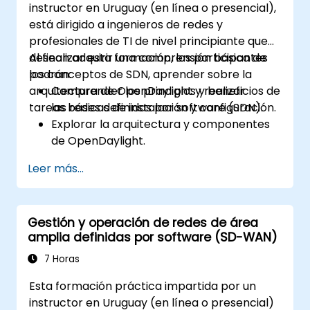
instructor en Uruguay (en línea o presencial),
está dirigido a ingenieros de redes y
profesionales de TI de nivel principiante que
desean adquirir una comprensión básica de
Al finalizar esta formación, los participantes
los conceptos de SDN, aprender sobre la
podrán:
arquitectura de OpenDaylight y realizar
Comprender los principios y beneficios de
tareas básicas de instalación y configuración.
las redes definidas por software (SDN).
Explorar la arquitectura y componentes
de OpenDaylight.
Instalar y configurar OpenDaylight en un
Leer más...
sistema Linux.
Integrar OpenDaylight con dispositivos de
red.
Gestión y operación de redes de área
Ejecutar operaciones y comandos
amplia definidas por software (SD-WAN)
básicos de OpenDaylight.
7 Horas
Esta formación práctica impartida por un
instructor en Uruguay (en línea o presencial)