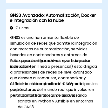
GNS3 Avanzado: Automatización, Docker
e integración con la nube
21 Horas
GNS3 es una herramienta flexible de
simulación de redes que admite la integración
con marcos de automatización, servicios
basados en contenedores y entornos de
nube para configuraciones avanzadas de
Esta capacitación en vivo impartida por un
laboratorios.
instructor (en línea o presencial) está dirigida
a profesionales de redes de nivel avanzado
que deseen automatizar, contenerizar y
escalar sus laboratorios de GNS3 con
Al final de esta capacitación, los participantes
arquitecturas del mundo real que involucren
podrán:
plataformas híbridas y multiclave.
Automatizar tareas de red utilizando
scripts en Python y Ansible en entornos
de GNS3.