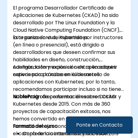
El programa Desarrollador Certificado de
Aplicaciones de Kubernetes (CKAD) ha sido
desarrollado por The Linux Foundation y la
Cloud Native Computing Foundation (CNCF),
la organizadora de Kubernetes.
Este curso en vivo, impartido por instructores
(en línea o presencial), está dirigido a
desarrolladores que deseen confirmar sus
habilidades en diseño, construcción,
configuración y exposición de aplicaciones
Además, la formación se centra en adquirir
nativas para la nube en Kubernetes.
experiencia práctica en el desarrollo de
aplicaciones con Kubernetes; por lo tanto,
recomendamos participar incluso si no tiene
la intención de presentar el examen CKAD.
NobleProg
ofrece formación sobre Docker y
Kubernetes desde 2015. Con más de 360
proyectos de capacitación exitosos, nos
hemos convertido en una de las empresas de
Ponte en Contacto
formación mejor conocidas a nivel mundial en
Formato del curso
el campo de la contenerización. Desde 2019
Conferencia interactiva y discusión.