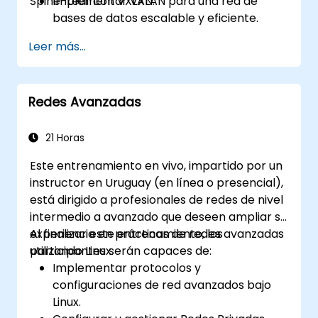
Spine-Leaf con VXLAN.
Implementar VXLAN para una red de
bases de datos escalable y eficiente.
Optimizar las cargas de trabajo de las
Leer más...
bases de datos en entornos de centros
de datos distribuidos.
Desplegar la arquitectura Spine-Leaf en
Redes Avanzadas
centros de datos en la nube y en las
instalaciones (on-premises).
Mejorar la seguridad, la redundancia y la
21 Horas
tolerancia a fallos de la red para
Este entrenamiento en vivo, impartido por un
entornos de bases de datos.
instructor en Uruguay (en línea o presencial),
Automatizar las configuraciones de red
está dirigido a profesionales de redes de nivel
para la gestión de bases de datos
intermedio a avanzado que deseen ampliar su
utilizando Python y Ansible.
experiencia en prácticas de redes avanzadas
Al finalizar este entrenamiento, los
utilizando Linux.
participantes serán capaces de:
Implementar protocolos y
configuraciones de red avanzados bajo
Linux.