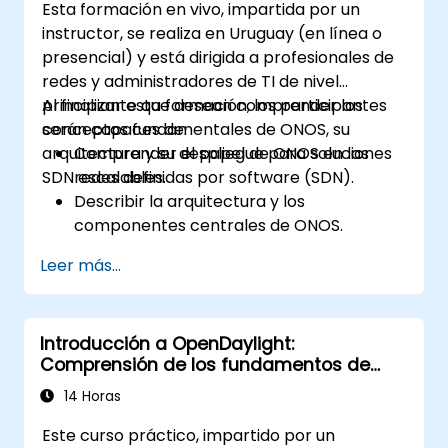
Esta formación en vivo, impartida por un
instructor, se realiza en Uruguay (en línea o
presencial) y está dirigida a profesionales de
redes y administradores de TI de nivel
principiante que desean comprender los
Al finalizar esta formación, los participantes
conceptos fundamentales de ONOS, su
serán capaces de:
arquitectura y su despliegue para soluciones
Comprender el papel de ONOS en las
SDN escalables.
redes definidas por software (SDN).
Describir la arquitectura y los
componentes centrales de ONOS.
Instalar y configurar ONOS en un sistema
Leer más...
basado en Linux.
Configurar una red SDN básica utilizando
ONOS.
Introducción a OpenDaylight:
Explorar las características de ONOS
Comprensión de los fundamentos de
para gestionar y escalar la
SDN
infraestructura de red.
14 Horas
Este curso práctico, impartido por un