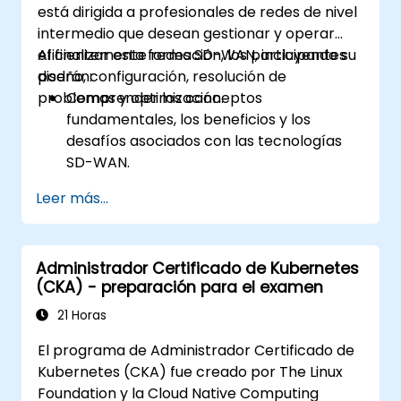
está dirigida a profesionales de redes de nivel
intermedio que desean gestionar y operar
eficientemente redes SD-WAN, incluyendo su
Al finalizar esta formación, los participantes
diseño, configuración, resolución de
podrán:
problemas y optimización.
Comprender los conceptos
fundamentales, los beneficios y los
desafíos asociados con las tecnologías
SD-WAN.
Diseñar una arquitectura SD-WAN
Leer más...
adaptada a las necesidades de la
organización e implementar soluciones
SD-WAN de manera efectiva.
Administrador Certificado de Kubernetes
Implementar y gestionar funciones de
(CKA) - preparación para el examen
seguridad dentro de una red SD-WAN.
Monitorear, gestionar y resolver
21 Horas
problemas en entornos SD-WAN.
El programa de Administrador Certificado de
Kubernetes (CKA) fue creado por The Linux
Foundation y la Cloud Native Computing