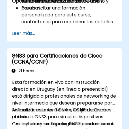
Opciones de Personalización del Curso
demostraciones a clientes.
centrados en casos de uso de diseño y
pruebas.
Para solicitar una formación
personalizada para este curso,
contáctenos para coordinar los detalles.
Leer más...
GNS3 para Certificaciones de Cisco
(CCNA/CCNP)
21 Horas
Esta formación en vivo con instrucción
directa en Uruguay (en línea o presencial)
está dirigida a profesionales de networking de
nivel intermedio que desean prepararse para
las certificaciones CCNA o CCNP de Cisco
Al finalizar esta formación, los participantes
utilizando GNS3 para simular dispositivos
podrán:
Cisco y construir topologías alineadas con el
Instalar y configurar GNS3 para entornos