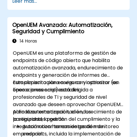
Leer más...
prácticas.
Configurar clústeres, redundancia y
tolerancia a fallos en ONOS.
OpenUEM Avanzado: Automatización,
Monitorear, solucionar problemas y
Seguridad y Cumplimiento
optimizar las implementaciones de ONOS
para mejorar la escalabilidad y el
14 Horas
rendimiento.
OpenUEM es una plataforma de gestión de
Integrar ONOS con la infraestructura y
endpoints de código abierto que habilita
herramientas de red existentes.
automatización avanzada, endurecimiento de
Planificar y ejecutar un proceso exitoso
endpoints y generación de informes de
de actualización de ONOS.
cumplimiento para asegurar y optimizar las
Esta capacitación en vivo con instructor (en
operaciones empresariales.
línea o presencial) está dirigida a
profesionales de TI y seguridad de nivel
avanzado que deseen aprovechar OpenUEM
para la automatización, el endurecimiento de
Al finalizar esta capacitación, los
la seguridad, la gestión del cumplimiento y la
participantes podrán:
integración con herramientas de monitoreo
Automatizar tareas de gestión de
empresarial.
endpoints, incluida la implementación de