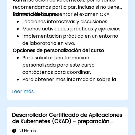
recomendamos participar, incluso si no tiene
la intención de presentar el examen CKA.
Formato del curso
Lecciones interactivas y discusiones.
Muchas actividades prácticas y ejercicios.
Implementación práctica en un entorno
de laboratorio en vivo.
Opciones de personalización del curso
Para solicitar una formación
personalizada para este curso,
contáctenos para coordinar.
Para obtener más información sobre la
certificación CKA, visite:
Leer más...
https://training.linuxfoundation.org/certificatio
kubernetes-administrator-cka
Desarrollador Certificado de Aplicaciones
de Kubernetes (CKAD) - preparación
para el examen
21 Horas