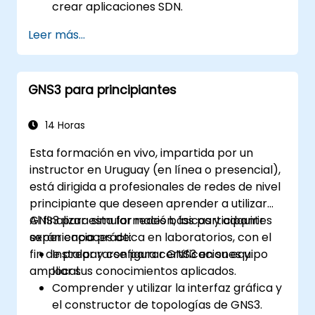
crear aplicaciones SDN.
Crear y gestionar modelos YANG para la
Leer más...
personalización de la red.
Implementar, probar y depurar
aplicaciones personalizadas en un
GNS3 para principiantes
entorno OpenDaylight.
Integrar OpenDaylight con sistemas
externos y dispositivos de red.
14 Horas
Esta formación en vivo, impartida por un
instructor en Uruguay (en línea o presencial),
está dirigida a profesionales de redes de nivel
principiante que deseen aprender a utilizar
GNS3 para simular redes básicas y adquirir
Al finalizar esta formación, los participantes
experiencia práctica en laboratorios, con el
serán capaces de:
fin de prepararse para certificaciones y
Instalar y configurar GNS3 en su equipo
ampliar sus conocimientos aplicados.
local.
Comprender y utilizar la interfaz gráfica y
el constructor de topologías de GNS3.