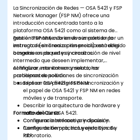
La Sincronización de Redes — OSA 5421 y FSP
Network Manager (FSP NM) ofrece una
introducción concentrada tanto a la
plataforma OSA 5421 como al sistema de
gestión FSP NM, cubriendo sus roles en la
Este entrenamiento en vivo impartido por un
entrega de sincronización precisa en redes
instructor (en línea o presencial) está dirigido
basadas en paquetes y circuitos.
a ingenieros de red y sincronización de nivel
intermedio que deseen implementar,
configurar, monitorear y solucionar
Al finalizar este entrenamiento, los
problemas de soluciones de sincronización
participantes podrán:
basadas en OSA 5421 y FSP NM.
Explicar los principios de sincronización y
el papel de OSA 5421 y FSP NM en redes
móviles y de transporte.
Describir la arquitectura de hardware y
Formato del Curso
software de OSA 5421.
Configurar interfaces principales y
Conferencia interactiva y discusión.
fuentes de tiempo, incluyendo SyncE y
Configuración práctica y ejercicios de
PTP.
laboratorio.