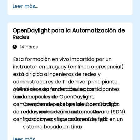
Explorar las capacidades de ONOS para
Leer más...
gestionar entornos SDN.
Desplegar, gestionar y solucionar
problemas de redes SDN utilizando ONOS.
OpenDaylight para la Automatización de
Redes
14 Horas
Esta formación en vivo impartida por un
instructor en Uruguay (en línea o presencial)
está dirigida a ingenieros de redes y
administradores de TI de nivel principiante
que desean aprender conceptos
Al final de esta formación, los participantes
fundamentales de OpenDaylight,
serán capaces de:
comprender su papel en la automatización
Comprender el papel de OpenDaylight
de redes y comenzar a automatizar
en las redes definidas por software (SDN).
configuraciones y operaciones de red.
Instalar y configurar OpenDaylight en un
sistema basado en Linux.
Explorar la arquitectura y las
Leer más...