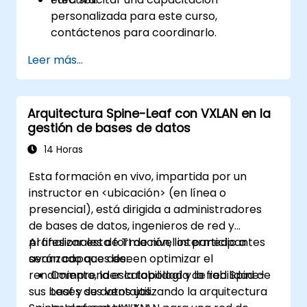
personalizada para este curso,
contáctenos para coordinarlo.
Leer más...
Arquitectura Spine-Leaf con VXLAN en la
gestión de bases de datos
14 Horas
Esta formación en vivo, impartida por un
instructor en <ubicación> (en línea o
presencial), está dirigida a administradores
de bases de datos, ingenieros de red y
profesionales de TI de nivel intermedio a
Al finalizar esta formación, los participantes
avanzado que deseen optimizar el
serán capaces de:
rendimiento, la escalabilidad y la fiabilidad de
Comprender la topología de red Spine-
sus bases de datos utilizando la arquitectura
Leaf y sus ventajas.