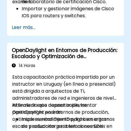
examen.
de laboratorio de certificación Cisco.
Importar y gestionar imágenes de Cisco
IOS para routers y switches.
Construir y probar topologías alineadas
Leer más...
con los objetivos del examen CCNA y
CCNP.
Practicar escenarios reales de
OpenDaylight en Entornos de Producción:
enrutamiento, conmutación y solución de
Escalado y Optimización de
problemas.
Implementaciones SDN
14 Horas
Esta capacitación práctica impartida por un
instructor en Uruguay (en línea o presencial)
está dirigida a arquitectos de TI,
administradores de red e ingenieros de nivel
intermedio que deseen implementar
Al finalizar esta capacitación, los
OpenDaylight en entornos de producción,
participantes podrán:
optimizar su rendimiento para usos a gran
Implementar OpenDaylight en entornos
escala y solucionar problemas comunes en
de producción para soluciones SDN