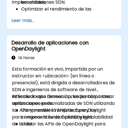
implementaciones SDN.
escalables.
Optimizar el rendimiento de las
implementaciones de OpenDaylight para
Leer más...
manejar altos volúmenes de tráfico.
Solucionar y resolver problemas
comunes en implementaciones SDN.
Desarrollo de aplicaciones con
Monitorear y mantener entornos de
OpenDaylight
OpenDaylight para garantizar la
estabilidad a largo plazo.
14 Horas
Escalar las implementaciones de
Esta formación en vivo, impartida por un
OpenDaylight para satisfacer las
instructor en <ubicación> (en línea o
demandas crecientes de la red.
presencial), está dirigida a desarrolladores de
SDN e ingenieros de software de nivel
intermedio que deseen aprender cómo crear
Al finalizar esta formación, los participantes
aplicaciones personalizadas de SDN utilizando
serán capaces de:
las APIs y modelos YANG de OpenDaylight
Comprender la arquitectura y los
para mejorar la funcionalidad y escalabilidad
componentes de OpenDaylight.
de la red.
Utilizar las APIs de OpenDaylight para