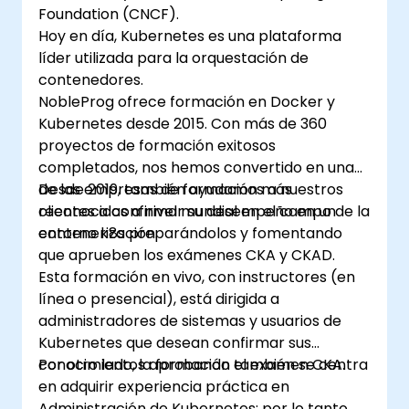
Foundation (CNCF).
Hoy en día, Kubernetes es una plataforma
líder utilizada para la orquestación de
contenedores.
NobleProg ofrece formación en Docker y
Kubernetes desde 2015. Con más de 360
proyectos de formación exitosos
completados, nos hemos convertido en una
de las empresas de formación más
Desde 2019, también ayudamos a nuestros
reconocidas a nivel mundial en el campo de la
clientes a confirmar su desempeño en un
contenerización.
entorno k8s preparándolos y fomentando
que aprueben los exámenes CKA y CKAD.
Esta formación en vivo, con instructores (en
línea o presencial), está dirigida a
administradores de sistemas y usuarios de
Kubernetes que desean confirmar sus
conocimientos aprobando el examen CKA.
Por otro lado, la formación también se centra
en adquirir experiencia práctica en
Administración de Kubernetes; por lo tanto,