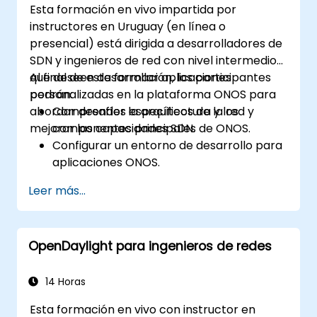
Esta formación en vivo impartida por
instructores en Uruguay (en línea o
presencial) está dirigida a desarrolladores de
SDN y ingenieros de red con nivel intermedio
que deseen desarrollar aplicaciones
Al final de esta formación, los participantes
personalizadas en la plataforma ONOS para
podrán:
abordar desafíos específicos de la red y
Comprender la arquitectura y los
mejorar las capacidades SDN.
componentes principales de ONOS.
Configurar un entorno de desarrollo para
aplicaciones ONOS.
Crear, probar e implementar
Leer más...
aplicaciones ONOS para gestionar redes
SDN.
Integrar aplicaciones ONOS con sistemas
OpenDaylight para ingenieros de redes
externos y APIs.
Diagnosticar problemas y optimizar las
aplicaciones ONOS para obtener mayor
14 Horas
rendimiento y escalabilidad.
Esta formación en vivo con instructor en