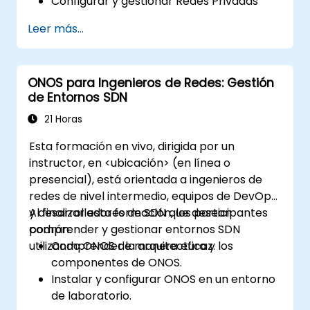
Configurar y gestionar Redes Privadas
Virtuales (VPNs).
Leer más...
Instalar y asegurar firewalls para una
configuración robusta de seguridad de
red.
ONOS para Ingenieros de Redes: Gestión
Monitorizar y solucionar problemas de
de Entornos SDN
rendimiento de la red.
21 Horas
Esta formación en vivo, dirigida por un
instructor, en <ubicación> (en línea o
presencial), está orientada a ingenieros de
redes de nivel intermedio, equipos de DevOps
y desarrolladores de SDN que desean
Al finalizar esta formación, los participantes
comprender y gestionar entornos SDN
podrán:
utilizando ONOS de manera eficaz.
Comprender la arquitectura y los
componentes de ONOS.
Instalar y configurar ONOS en un entorno
de laboratorio.