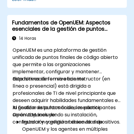
características principales de
OpenDaylight.
Crear configuraciones básicas de red
Fundamentos de OpenUEM: Aspectos
automatizadas utilizando OpenDaylight.
esenciales de la gestión de puntos
Monitorizar y gestionar redes mediante
finales
controladores OpenDaylight.
14 Horas
OpenUEM es una plataforma de gestión
unificada de puntos finales de código abierto
que permite a las organizaciones
implementar, configurar y mantener
dispositivos de forma eficiente.
Esta formación en vivo con instructor (en
línea o presencial) está dirigida a
profesionales de TI de nivel principiante que
deseen adquirir habilidades fundamentales en
la gestión de puntos finales mediante
Al finalizar esta formación, los participantes
OpenUEM, incluyendo su instalación,
serán capaces de:
configuración y gestión básica de dispositivos.
Instalar y configurar el servidor de
OpenUEM y los agentes en múltiples