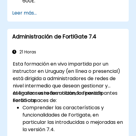
600E.
Realizar la configuración inicial del
Leer más...
Fortigate 600E, incluidas tareas básicas
como el establecimiento de interfaces,
enrutamiento y políticas de firewall
Administración de FortiGate 7.4
iniciales.
Configurar y gestionar funciones
avanzadas de seguridad, como SSL VPN,
21 Horas
autenticación de usuarios, antivirus, IPS
Esta formación en vivo impartida por un
(Sistema de Prevención de Intrusiones),
instructor en Uruguay (en línea o presencial)
filtrado web y capacidades antimalware
está dirigida a administradores de redes de
para protegerse contra una variedad de
nivel intermedio que desean gestionar y
amenazas a la red.
asegurar sus redes utilizando firewalls
Al finalizar esta formación, los participantes
Diagnosticar problemas comunes en
FortiGate.
serán capaces de:
configuraciones HA y gestionar
Comprender las características y
eficazmente entornos de Alta
funcionalidades de Fortigate, en
Disponibilidad.
particular las introducidas o mejoradas en
la versión 7.4.