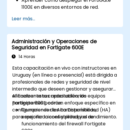
Aprender cómo desplegar el FortiGate
1100E en diversos entornos de red.
Adquirir experiencia práctica con tareas
Leer más...
básicas de configuración y gestión.
Comprender las políticas de seguridad,
NAT y VPNs.
Administración y Operaciones de
Aprender a monitorear y mantener el
Seguridad en Fortigate 600E
FortiGate 1100E.
14 Horas
Esta capacitación en vivo con instructores en
Uruguay (en línea o presencial) está dirigida a
profesionales de redes y seguridad de nivel
intermedio que deseen gestionar y asegurar
eficazmente sus redes utilizando equipos
Al finalizar esta capacitación, los
Fortigate 600E, con un enfoque específico en
participantes podrán:
configuraciones de Alta Disponibilidad (HA)
Comprender las características,
para mejorar la confiabilidad y el rendimiento.
especificaciones y principios de
funcionamiento del firewall Fortigate