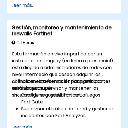
Configurar y gestionar dispositivos
Leer más...
FortiGate e implementar características
avanzadas de seguridad.
Desplegar y gestionar medidas
Gestión, monitoreo y mantenimiento de
avanzadas de seguridad como IPS,
firewalls Fortinet
antivirus, filtrado web y gestión de
amenazas.
21 Horas
Monitorear las actividades de red,
Esta formación en vivo impartida por un
analizar registros y generar informes
instructor en Uruguay (en línea o presencial)
para auditoría y cumplimiento.
está dirigida a administradores de redes con
nivel intermedio que desean adquirir las
competencias esenciales para gestionar,
Al finalizar esta formación, los participantes
administrar, supervisar y mantener los
serán capaces de:
sistemas de seguridad Fortinet.
Configurar y gestionar cortafuegos
FortiGate.
Supervisar el tráfico de la red y gestionar
incidentes con FortiAnalyzer.
Automatizar tareas y gestionar políticas
Leer más...