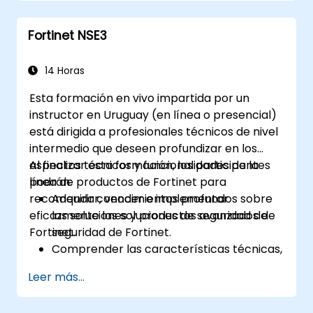
Comprender las capacidades de
integración y automatización de las
Fortinet NSE3
soluciones de Fortinet para brindar una
respuesta coordinada ante incidentes
cibernéticos.
14 Horas
Esta formación en vivo impartida por un
instructor en Uruguay (en línea o presencial)
está dirigida a profesionales técnicos de nivel
intermedio que deseen profundizar en los
aspectos técnicos y funcionalidades de la
Al finalizar esta formación, los participantes
línea de productos de Fortinet para
podrán:
recomendar, vender e implementar
Adquirir conocimientos profundos sobre
eficazmente las soluciones de seguridad de
las soluciones y productos avanzados de
Fortinet.
seguridad de Fortinet.
Comprender las características técnicas,
beneficios y escenarios de
Leer más...
implementación de cada producto
principal de Fortinet.