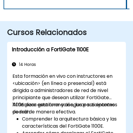
Cursos Relacionados
Introducción a FortiGate 1100E
14 Horas
Esta formación en vivo con instructores en
<ubicación> (en línea o presencial) está
dirigida a administradores de red de nivel
principiante que desean utilizar FortiGate
1100E para gestionar y asegurar sus entornos
Al finalizar esta formación, los participantes
de red de manera efectiva.
podrán:
Comprender la arquitectura básica y las
características del FortiGate 1100E.