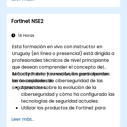
a través de FortiManager.
Aplicar estrategias de mantenimiento
preventivo y diagnosticar problemas de
Fortinet NSE2
red.
14 Horas
Esta formación en vivo con instructor en
Uruguay (en línea o presencial) está dirigida a
profesionales técnicos de nivel principiante
que desean comprender el concepto del
Security Fabric y su evolución para atender
Al finalizar esta formación, los participantes
las necesidades de ciberseguridad de las
serán capaces de:
organizaciones.
Aprender sobre la evolución de la
ciberseguridad y cómo ha configurado las
tecnologías de seguridad actuales.
Utilizar los productos de Fortinet para
protegerse contra tipos específicos de
Leer más...
amenazas y ataques cibernéticos.