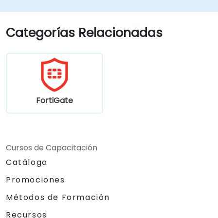
Configurar, gestionar y solucionar
problemas de las soluciones Fortinet en
entornos diversos.
Categorías Relacionadas
Aplicar los productos de Fortinet para
abordar desafíos y requisitos de
seguridad complejos.
FortiGate
Cursos de Capacitación
Catálogo
Promociones
Métodos de Formación
Recursos