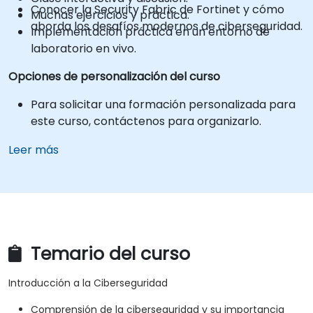
Conocer la Security Fabric de Fortinet y cómo
Muchas ejercicios y práctica.
aborda los desafíos modernos de ciberseguridad.
Implementación práctica en un entorno de
laboratorio en vivo.
Opciones de personalización del curso
Para solicitar una formación personalizada para
este curso, contáctenos para organizarlo.
Leer más
Temario del curso
Introducción a la Ciberseguridad
Comprensión de la ciberseguridad y su importancia