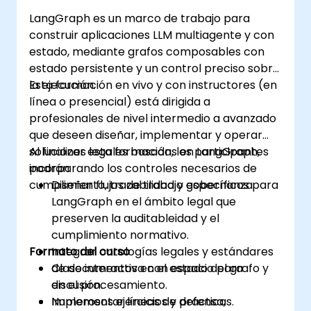
LangGraph es un marco de trabajo para
construir aplicaciones LLM multiagente y con
estado, mediante grafos composables con
estado persistente y un control preciso sobre
la ejecución.
Esta formación en vivo y con instructores (en
línea o presencial) está dirigida a
profesionales de nivel intermedio a avanzado
que deseen diseñar, implementar y operar
soluciones legales basadas en LangGraph,
Al finalizar esta formación, los participantes
incorporando los controles necesarios de
podrán:
cumplimiento, trazabilidad y gobernanza.
Diseñar flujos de trabajo específicos para
LangGraph en el ámbito legal que
preserven la auditableidad y el
cumplimiento normativo.
Formato del curso
Integrar ontologías legales y estándares
de documentos en el estado del grafo y
Clase interactiva con espacio para
en el procesamiento.
discusión.
Implementar líneas de defensa,
Numerosos ejercicios y prácticas.