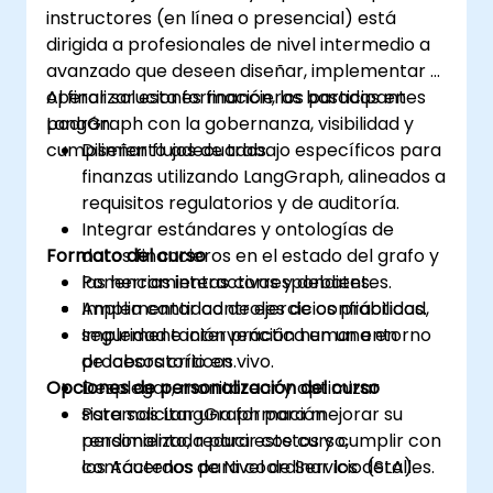
instructores (en línea o presencial) está
dirigida a profesionales de nivel intermedio a
avanzado que deseen diseñar, implementar y
operar soluciones financieras basadas en
Al finalizar esta formación, los participantes
LangGraph con la gobernanza, visibilidad y
podrán:
cumplimiento adecuados.
Diseñar flujos de trabajo específicos para
finanzas utilizando LangGraph, alineados a
requisitos regulatorios y de auditoría.
Integrar estándares y ontologías de
Formato del curso
datos financieros en el estado del grafo y
las herramientas correspondientes.
Ponencias interactivas y debates.
Implementar controles de confiabilidad,
Amplia cantidad de ejercicios prácticos.
seguridad e intervención humana en
Implementación práctica en un entorno
procesos críticos.
de laboratorio en vivo.
Opciones de personalización del curso
Desplegar, monitorear y optimizar
sistemas LangGraph para mejorar su
Para solicitar una formación
rendimiento, reducir costos y cumplir con
personalizada para este curso,
los Acuerdos de Nivel de Servicio (SLA).
contáctenos para coordinar los detalles.