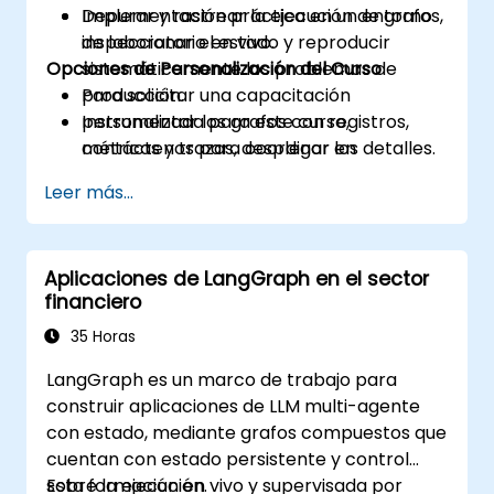
Depurar y rastrear la ejecución de grafos,
Implementación práctica en un entorno
inspeccionar el estado y reproducir
de laboratorio en vivo.
Opciones de Personalización del Curso
sistemáticamente los problemas de
producción.
Para solicitar una capacitación
Instrumentar los grafos con registros,
personalizada para este curso,
métricas y trazas, desplegar en
contáctenos para coordinar los detalles.
producción y monitorear los SLA y los
Leer más...
costos.
Aplicaciones de LangGraph en el sector
financiero
35 Horas
LangGraph es un marco de trabajo para
construir aplicaciones de LLM multi-agente
con estado, mediante grafos compuestos que
cuentan con estado persistente y control
sobre la ejecución.
Esta formación en vivo y supervisada por