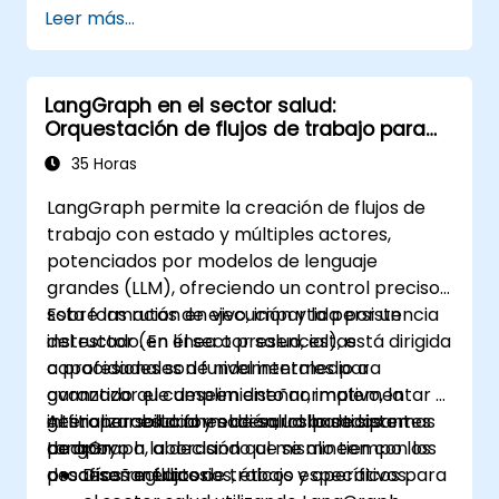
Leer más...
LangGraph en el sector salud:
Orquestación de flujos de trabajo para
entornos regulados
35 Horas
LangGraph permite la creación de flujos de
trabajo con estado y múltiples actores,
potenciados por modelos de lenguaje
grandes (LLM), ofreciendo un control preciso
sobre las rutas de ejecución y la persistencia
Esta formación en vivo, impartida por un
del estado. En el sector salud, estas
instructor (en línea o presencial), está dirigida
capacidades son fundamentales para
a profesionales de nivel intermedio a
garantizar el cumplimiento normativo, la
avanzado que deseen diseñar, implementar y
interoperabilidad y el desarrollo de sistemas
gestionar soluciones de salud basadas en
Al finalizar esta formación, los participantes
de apoyo a la decisión que se alineen con los
LangGraph, abordando al mismo tiempo los
podrán:
procesos médicos.
desafíos regulatorios, éticos y operativos.
Diseñar flujos de trabajo específicos para