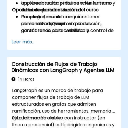
aprobaciones con intervención humana y
Implementación práctica en un entorno
Opciones de personalización del curso
rutas de decisión trazables.
de laboratorio en vivo.
Desplegar, monitorear y mantener
Para solicitar una formación
servicios LangGraph en producción,
personalizada para este curso,
garantizando observabilidad y control de
contáctenos para coordinarlo.
costos.
Leer más...
Construcción de Flujos de Trabajo
Dinámicos con LangGraph y Agentes LLM
14 Horas
LangGraph es un marco de trabajo para
componer flujos de trabajo de LLM
estructurados en grafos que admiten
ramificación, uso de herramientas, memoria y
ejecución controlable.
Esta formación en vivo con instructor (en
línea o presencial) está dirigida a ingenieros y