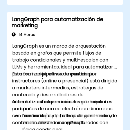
LangGraph para automatización de
marketing
14 Horas
LangGraph es un marco de orquestación
basado en grafos que permite flujos de
trabajo condicionales y multi-escalon con
LLMs y herramientas, ideal para automatizar y
personalizar pipelines de contenido.
Esta formación en vivo impartida por
instructores (online o presencial) está dirigida
a marketers intermedios, estrategas de
contenido y desarrolladores de
automatización que deseen implementar
Al finalizar esta formación, los participantes
campañas de correo electrónico dinámicas
podrán:
con ramificación y pipelines de generación de
Diseñar flujos de trabajo de contenido y
contenido utilizando LangGraph.
correo electrónico estructurados con
lógica condicional.