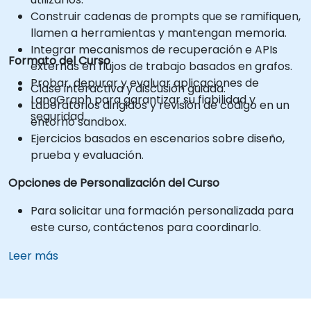
Construir cadenas de prompts que se ramifiquen,
llamen a herramientas y mantengan memoria.
Integrar mecanismos de recuperación e APIs
Formato del Curso
externas en flujos de trabajo basados en grafos.
Probar, depurar y evaluar aplicaciones de
Clase interactiva y discusión guiada.
LangGraph para garantizar su fiabilidad y
Laboratorios dirigidos y revisión de código en un
seguridad.
entorno sandbox.
Ejercicios basados en escenarios sobre diseño,
prueba y evaluación.
Opciones de Personalización del Curso
Para solicitar una formación personalizada para
este curso, contáctenos para coordinarlo.
Leer más