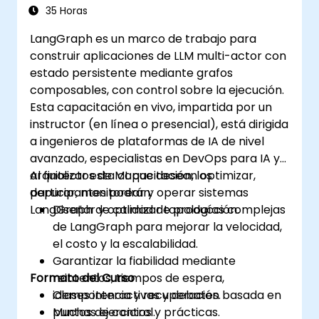
Complejos
35 Horas
LangGraph es un marco de trabajo para
construir aplicaciones de LLM multi-actor con
estado persistente mediante grafos
composables, con control sobre la ejecución.
Esta capacitación en vivo, impartida por un
instructor (en línea o presencial), está dirigida
a ingenieros de plataformas de IA de nivel
avanzado, especialistas en DevOps para IA y
arquitectos de ML que desean optimizar,
Al finalizar esta capacitación, los
depurar, monitorear y operar sistemas
participantes podrán:
LangGraph de calidad de producción.
Diseñar y optimizar topologías complejas
de LangGraph para mejorar la velocidad,
el costo y la escalabilidad.
Garantizar la fiabilidad mediante
Formato del Curso
reintentos, tiempos de espera,
idempotencia y recuperación basada en
Clases interactivas y debates.
puntos de control.
Muchas ejercicios y prácticas.